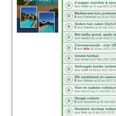
2 vragen: mulchen & ver
door
maffie
op 14 aug 2022 12:0
Mediterrane tuin proberen
door
Patriickjoo
op 20 jun 2022
Andere tuin zaken (Verlic
door
PalmPat
op 05 sep 2013 
Met welke grond, aarde v
door
basdert
op 14 jan 2022 17:
Coronaprojectje - mijn U
door
Rob
op 15 nov 2021 23:2
nieuwe tuinkas
door
homer
op 27 dec 2021 18:2
Verhoogde border isoleren
door
maffie
op 06 jun 2021 18:44
Wit zandstrand en zwemvi
door
Helinde
op 02 jun 2017 21
Voor en nadelen volkstui
door Rimo73 op 27 mei 2021 12:
Hoogte creëren.
door
Dennis30
op 06 mei 2021
Houtwerk stucbaar maken
door
Mate
op 16 feb 2021 01:02