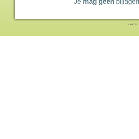
Je
mag geen
bijlagen
Pwered