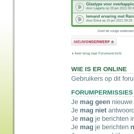
Glastype voor overkapping
door
Lagarto
op 28 jan 2021 00:
Iemand ervaring met Rai
door
Erica
op 16 jan 2021 09:29
Geef de vorige onderwe
Plaats een nieuw bericht
Keer terug naar Forumoverzicht
WIE IS ER ONLINE
Gebruikers op dit for
FORUMPERMISSIES
Je
mag geen
nieuwe 
Je
mag niet
antwoord
Je
mag
je berichten i
Je
mag
je berichten
n