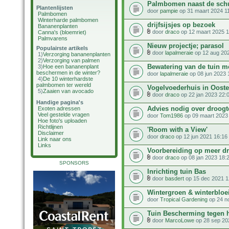
Palmbomen naast de schu
Plantenlijsten
door
pampie
op 31 maart 2024 1
Palmbomen
Winterharde palmbomen
drijfsijsjes op bezoek
Bananenplanten
door
draco
op 12 maart 2025 1
Canna's (bloemriet)
Palmvarens
Nieuw projectje; parasol
Populairste artikels
door
lapalmeraie
op 12 aug 20
1)
Verzorging bananenplanten
2)
Verzorging van palmen
Bewatering van de tuin m
3)
Hoe een bananenplant
beschermen in de winter?
door
lapalmeraie
op 08 jun 2023 
4)
De 10 winterhardste
palmbomen ter wereld
Vogelvoederhuis in Ooster
5)
Zaaien van avocado
door
draco
op 22 jan 2023 22:
Handige pagina's
Advies nodig over droogte
Exoten adressen
Veel gestelde vragen
door
Tom1986
op 09 maart 2023
Hoe foto's uploaden
Richtlijnen
'Room with a View'
Disclaimer
door
draco
op 12 jun 2021 16:16
Link naar ons
Links
Voorbereiding op meer dr
door
draco
op 08 jan 2023 18:
SPONSORS
Inrichting tuin Bas
door
basdert
op 15 dec 2021 1
Wintergroen & winterbloe
door
Tropical Gardening
op 24 n
Tuin Bescherming tegen 
door
MarcoLowe
op 28 sep 20