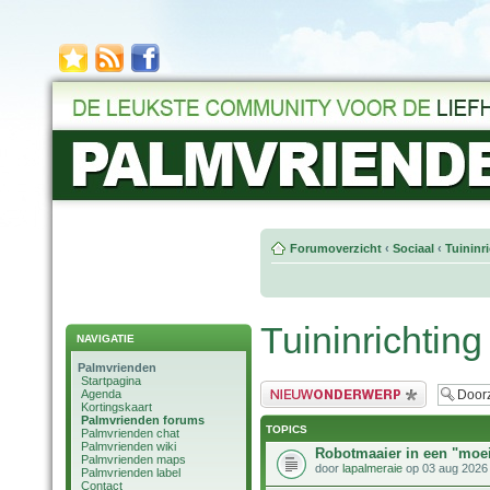
Forumoverzicht
‹
Sociaal
‹
Tuininr
Tuininrichting
NAVIGATIE
Palmvrienden
Startpagina
Plaats een nieuw bericht
Agenda
Kortingskaart
Palmvrienden forums
TOPICS
Palmvrienden chat
Palmvrienden wiki
Robotmaaier in een "moeil
Palmvrienden maps
door
lapalmeraie
op 03 aug 2026
Palmvrienden label
Contact