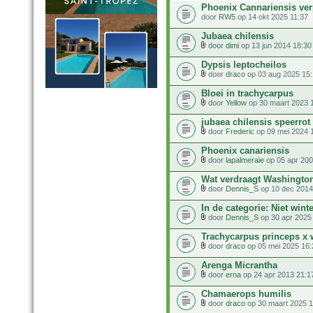
Phoenix Cannariensis ver
door
RW5
op 14 okt 2025 11:37
Jubaea chilensis
door
dimi
op 13 jun 2014 18:30
Dypsis leptocheilos
door
draco
op 03 aug 2025 15
Bloei in trachycarpus
door
Yellow
op 30 maart 2023 
jubaea chilensis speerrot
door
Frederic
op 09 mei 2024 
Phoenix canariensis
door
lapalmeraie
op 05 apr 200
Wat verdraagt Washingto
door
Dennis_S
op 10 dec 2014
In de categorie: Niet win
door
Dennis_S
op 30 apr 2025
Trachycarpus princeps x
door
draco
op 05 mei 2025 16:
Arenga Micrantha
door
erna
op 24 apr 2013 21:1
Chamaerops humilis
door
draco
op 30 maart 2025 1