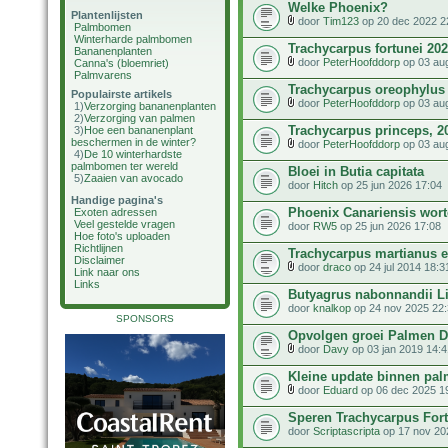
Welke Phoenix?
Plantenlijsten
door
Tim123
op 20 dec 2022 2
Palmbomen
Winterharde palmbomen
Trachycarpus fortunei 20
Bananenplanten
door
PeterHoofddorp
op 03 au
Canna's (bloemriet)
Palmvarens
Trachycarpus oreophylus 
Populairste artikels
door
PeterHoofddorp
op 03 au
1)
Verzorging bananenplanten
2)
Verzorging van palmen
Trachycarpus princeps, 2
3)
Hoe een bananenplant
beschermen in de winter?
door
PeterHoofddorp
op 03 au
4)
De 10 winterhardste
palmbomen ter wereld
Bloei in Butia capitata
5)
Zaaien van avocado
door
Hitch
op 25 jun 2026 17:04
Handige pagina's
Phoenix Canariensis wor
Exoten adressen
Veel gestelde vragen
door
RW5
op 25 jun 2026 17:08
Hoe foto's uploaden
Richtlijnen
Trachycarpus martianus 
Disclaimer
door
draco
op 24 jul 2014 18:3
Link naar ons
Links
Butyagrus nabonnandii Li
door
knalkop
op 24 nov 2025 22
SPONSORS
Opvolgen groei Palmen D
door
Davy
op 03 jan 2019 14:4
Kleine update binnen pa
door
Eduard
op 06 dec 2025 1
Speren Trachycarpus Fort
door
Scriptascripta
op 17 nov 20