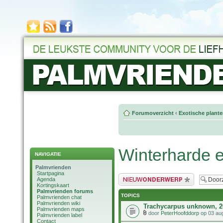
Forumoverzicht
‹
Exotische plant
Winterharde 
NAVIGATIE
Palmvrienden
Startpagina
Plaats een nieuw bericht
Agenda
Kortingskaart
Palmvrienden forums
TOPICS
Palmvrienden chat
Palmvrienden wiki
Trachycarpus unknown, 2
Palmvrienden maps
door
PeterHoofddorp
op 03 au
Palmvrienden label
Contact