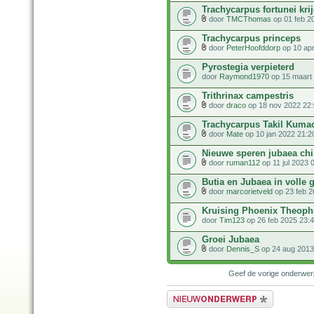
Trachycarpus fortunei krij
door
TMCThomas
op 01 feb 2
Trachycarpus princeps
door
PeterHoofddorp
op 10 apr
Pyrostegia verpieterd
door
Raymond1970
op 15 maart
Trithrinax campestris
door
draco
op 18 nov 2022 22
Trachycarpus Takil Kuma
door
Mate
op 10 jan 2022 21:2
Nieuwe speren jubaea chi
door
ruman112
op 11 jul 2023 
Butia en Jubaea in volle 
door
marcorietveld
op 23 feb 2
Kruising Phoenix Theophr
door
Tim123
op 26 feb 2025 23:
Groei Jubaea
door
Dennis_S
op 24 aug 2013
Geef de vorige onderwe
Plaats een nieuw bericht