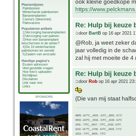
ook kleine goedkope mat
Plantenlijsten
https://www.pelckmans
Palmbomen
Winterharde palmbomen
Bananenplanten
Canna's (bloemriet)
Palmvarens
Re: Hulp bij keuze
Populairste artikels
door
BartB
op 16 apr 2021 1
1)
Verzorging bananenplanten
2)
Verzorging van palmen
3)
Hoe een bananenplant
@Rob, ja weet zeker dat
beschermen in de winter?
4)
De 10 winterhardste
jaar volledig in de sch
palmbomen ter wereld
5)
Zaaien van avocado
zal hij met moeite de 4
Handige pagina's
Exoten adressen
Veel gestelde vragen
Re: Hulp bij keuze
Hoe foto's uploaden
Richtlijnen
Disclaimer
door
Rob
op 16 apr 2021 23:
Link naar ons
Links
SPONSORS
(Die van mij staat half
08/09, -14.7°C__14/15, - 3.6°C__20/21, -9.1°C
09/10, -10.0°C__15/16, - 5.9°C__21/22, -5.2°C
10/11, - 7.9°C__16/17, - 7.9°C__21/22, -6.9°C
11/12, -14.7°C__17/18, - 8.3°C__22/23, -7.1°C
12/13, - 7.9°C__18/19, - 7.5°C