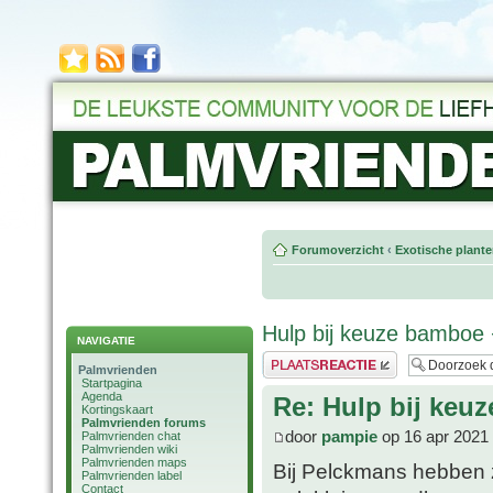
Forumoverzicht
‹
Exotische plant
Hulp bij keuze bamboe 
NAVIGATIE
Plaats een reactie
Palmvrienden
Startpagina
Agenda
Re: Hulp bij keu
Kortingskaart
Palmvrienden forums
door
pampie
op 16 apr 2021 
Palmvrienden chat
Palmvrienden wiki
Palmvrienden maps
Bij Pelckmans hebben z
Palmvrienden label
Contact