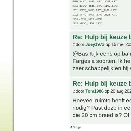
08/09, -14.7°C__14/15, - 3.6°C__20/21, -9.1°C
09/10, -10.0°C__15/16, - 5.9°C__21/22, -5.2°C
10/11, - 7.9°C__16/17, - 7.9°C__21/22, -6.9°C
11/12, -14.7°C__17/18, - 8.3°C__22/23, -7.1°C
12/13, - 7.9°C__18/19, - 7.5°C
13/14, - 0.8°C__19/20, - 2.8°C
Re: Hulp bij keuze
door
Joey1973
op 16 mei 20
@Bas Kijk eens op bambo
Fargesia soorten. Ik he
zeer schappelijk en hij 
Re: Hulp bij keuze
door
Tom1986
op 20 aug 202
Hoeveel ruimte heeft e
nodig? Past deze in ee
die 20 cm breed is? Of
Vorige