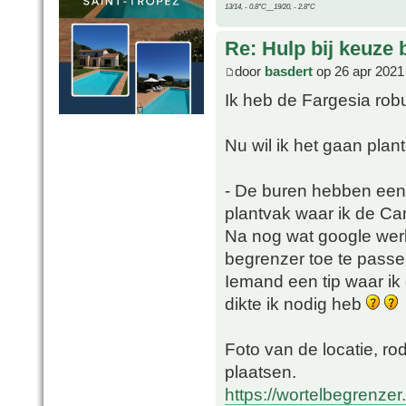
13/14, - 0.8°C__19/20, - 2.8°C
Re: Hulp bij keuze
door
basdert
op 26 apr 2021
Ik heb de Fargesia rob
Nu wil ik het gaan pla
- De buren hebben een v
plantvak waar ik de Camp
Na nog wat google werk
begrenzer toe te passen,
Iemand een tip waar ik
dikte ik nodig heb
Foto van de locatie, ro
plaatsen.
https://wortelbegrenz