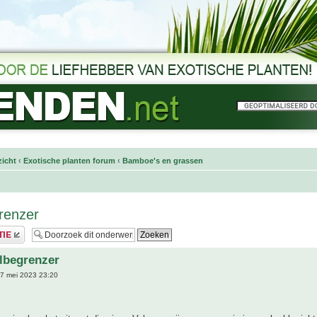
icht
‹
Exotische planten forum
‹
Bamboe's en grassen
renzer
lbegrenzer
7 mei 2023 23:20