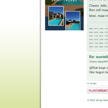
Cheers Jelle,
Ben zelf maa
bloei, maar 
08/09, -14.7°C__14/15, - 3.6°
09/10, -10.0°C__15/16, - 5.9°
10/11, - 7.9°C__16/17, - 7.9°
11/12, -14.7°C__17/18, - 8.3°
12/13, - 7.9°C__18/19, - 7.5°C
13/14, - 0.8°C__19/20, - 2.8°C
Re: wortel
door
Joey197
@Rob klopt in
Hier begon het
Vorige
Plaats een reactie
Keer terug naa