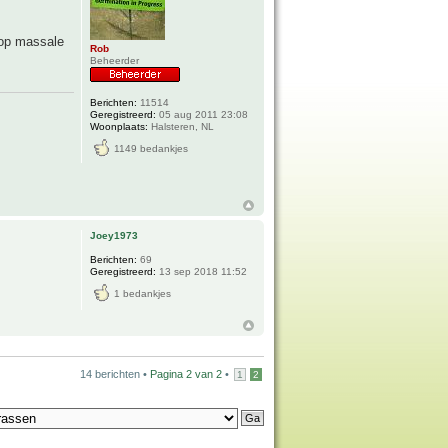
 op massale
Rob
Beheerder
Berichten:
11514
Geregistreerd:
05 aug 2011 23:08
Woonplaats:
Halsteren, NL
1149 bedankjes
Joey1973
Berichten:
69
Geregistreerd:
13 sep 2018 11:52
1 bedankjes
14 berichten •
Pagina
2
van
2
•
1
2