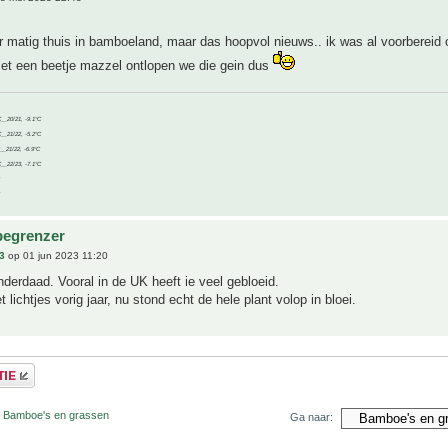
r matig thuis in bamboeland, maar das hoopvol nieuws.. ik was al voorbereid
met een beetje mazzel ontlopen we die gein dus
C__20/21, -9.1°C
C__21/22, -5.2°C
C__21/22, -6.9°C
C__22/23, -7.1°C
begrenzer
3
op 01 jun 2023 11:20
derdaad. Vooral in de UK heeft ie veel gebloeid.
 lichtjes vorig jaar, nu stond echt de hele plant volop in bloei.
r Bamboe's en grassen
Ga naar: