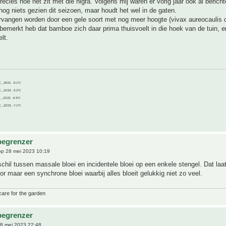
precies hoe het zit met die nigra. Volgens mij waren er vorig jaar ook al bericht
 nog niets gezien dit seizoen, maar houdt het wel in de gaten.
rvangen worden door een gele soort met nog meer hoogte (vivax aureocaulis o
bemerkt heb dat bamboe zich daar prima thuisvoelt in die hoek van de tuin, 
lt.
C__20/21, -9.1°C
C__21/22, -5.2°C
C__21/22, -6.9°C
C__22/23, -7.1°C
begrenzer
p 28 mei 2023 10:19
schil tussen massale bloei en incidentele bloei op een enkele stengel. Dat laa
or maar een synchrone bloei waarbij alles bloeit gelukkig niet zo veel.
care for the garden
begrenzer
8 mei 2023 22:48