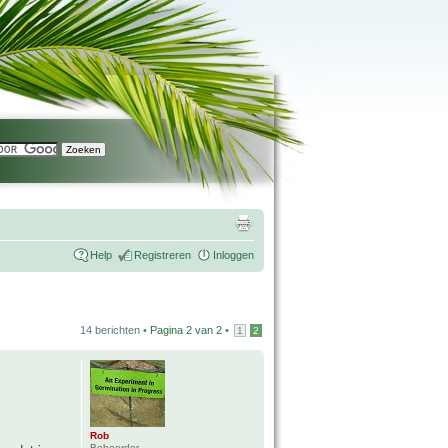
Help
Registreren
Inloggen
14 berichten •
Pagina
2
van
2
•
1
2
Rob
Beheerder