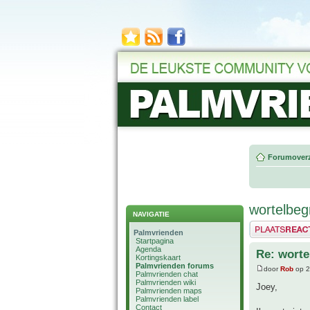
Forumoverz
wortelbeg
NAVIGATIE
Plaats een reactie
Palmvrienden
Startpagina
Agenda
Re: worte
Kortingskaart
Palmvrienden forums
door
Rob
op 2
Palmvrienden chat
Palmvrienden wiki
Joey,
Palmvrienden maps
Palmvrienden label
Contact