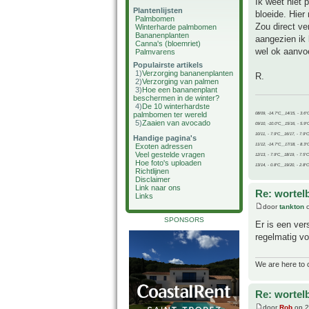
Ik weet niet 
Plantenlijsten
bloeide. Hier
Palmbomen
Zou direct ve
Winterharde palmbomen
Bananenplanten
aangezien ik 
Canna's (bloemriet)
wel ok aanvoe
Palmvarens
Populairste artikels
1)
Verzorging bananenplanten
R.
2)
Verzorging van palmen
3)
Hoe een bananenplant
beschermen in de winter?
4)
De 10 winterhardste
palmbomen ter wereld
08/09, -14.7°C__14/15, - 3.6°
5)
Zaaien van avocado
09/10, -10.0°C__15/16, - 5.9°
10/11, - 7.9°C__16/17, - 7.9°
Handige pagina's
11/12, -14.7°C__17/18, - 8.3°
Exoten adressen
Veel gestelde vragen
12/13, - 7.9°C__18/19, - 7.5°C
Hoe foto's uploaden
13/14, - 0.8°C__19/20, - 2.8°C
Richtlijnen
Disclaimer
Link naar ons
Re: wortel
Links
door
tankton
o
SPONSORS
Er is een ver
regelmatig vo
We are here to 
Re: wortel
door
Rob
op 2