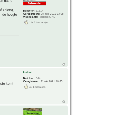
en dat ie
f zoiets),
Berichten:
11514
Geregistreerd:
05 aug 2011 23:08
en de hoogte
Woonplaats:
Halsteren, NL
1149 bedankjes
tankton
Berichten:
544
Geregistreerd:
11 okt 2021 10:45
tste komt
43 bedankjes