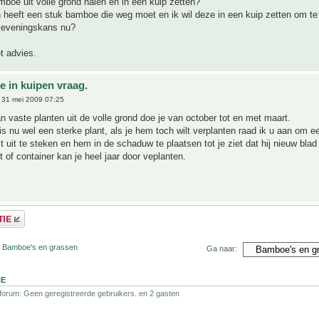
boe uit volle grond halen en in een kuip zetten?
heeft een stuk bamboe die weg moet en ik wil deze in een kuip zetten om te
rleveningskans nu?
t advies.
 in kuipen vraag.
31 mei 2009 07:25
n vaste planten uit de volle grond doe je van october tot en met maart.
 nu wel een sterke plant, als je hem toch wilt verplanten raad ik u aan om e
it uit te steken en hem in de schaduw te plaatsen tot je ziet dat hij nieuw bla
t of container kan je heel jaar door veplanten.
r Bamboe's en grassen
Ga naar:
NE
 forum: Geen geregistreerde gebruikers. en 2 gasten