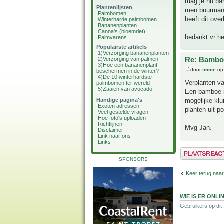
mag je nu bam
Plantenlijsten
men buurman 
Palmbomen
heeft dit ove
Winterharde palmbomen
Bananenplanten
Canna's (bloemriet)
bedankt vr he
Palmvarens
Populairste artikels
1)
Verzorging bananenplanten
Re: Bamboe
2)
Verzorging van palmen
3)
Hoe een bananenplant
door
imme
op 
beschermen in de winter?
4)
De 10 winterhardste
Verplanten va
palmbomen ter wereld
5)
Zaaien van avocado
Een bamboe is
mogelijke klu
Handige pagina's
Exoten adressen
planten uit po
Veel gestelde vragen
Hoe foto's uploaden
Richtlijnen
Mvg Jan.
Disclaimer
Link naar ons
Links
Plaats een reactie
SPONSORS
Keer terug naa
WIE IS ER ONLI
Gebruikers op dit