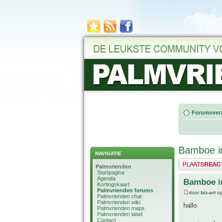
Forumoverz
Bamboe in
NAVIGATIE
Plaats een reactie
Palmvrienden
Startpagina
Agenda
Bamboe in
Kortingskaart
Palmvrienden forums
door
biz-art
op
Palmvrienden chat
Palmvrienden wiki
hallo.
Palmvrienden maps
Palmvrienden label
Contact