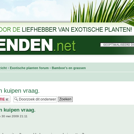
icht
‹
Exotische planten forum
‹
Bamboe's en grassen
 kuipen vraag.
 kuipen vraag.
 30 mei 2009 21:11