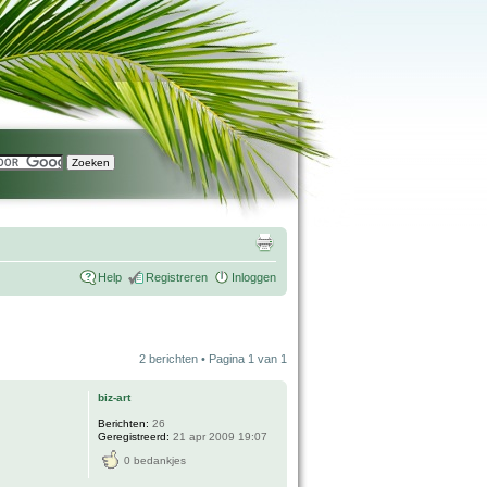
Help
Registreren
Inloggen
2 berichten • Pagina
1
van
1
biz-art
Berichten:
26
Geregistreerd:
21 apr 2009 19:07
0 bedankjes