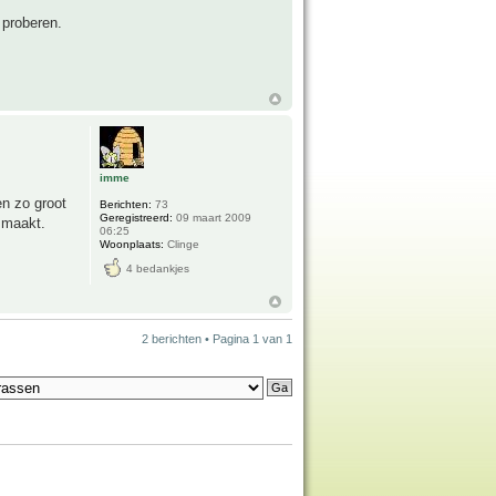
 proberen.
imme
en zo groot
Berichten:
73
Geregistreerd:
09 maart 2009
d maakt.
06:25
Woonplaats:
Clinge
4 bedankjes
2 berichten • Pagina
1
van
1