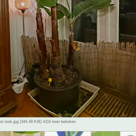
er look.jpg (344.49 KiB) 4116 keer bekeken