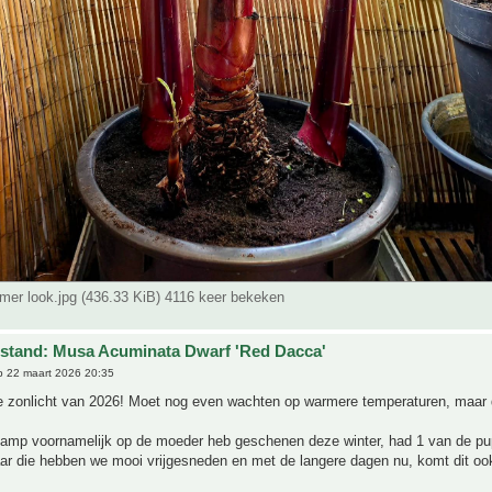
mer look.jpg (436.33 KiB) 4116 keer bekeken
stand: Musa Acuminata Dwarf 'Red Dacca'
 22 maart 2026 20:35
te zonlicht van 2026! Moet nog even wachten op warmere temperaturen, maar
lamp voornamelijk op de moeder heb geschenen deze winter, had 1 van de pu
aar die hebben we mooi vrijgesneden en met de langere dagen nu, komt dit oo