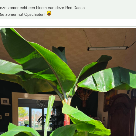
deze zomer echt een bloem van deze Red Dacca.
5e zomer nu! Opschieten!