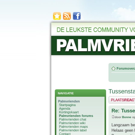
Forumoverz
Tussenst
NAVIGATIE
Plaats een reactie
Palmvrienden
Startpagina
Agenda
Re: Tusse
Kortingskaart
Palmvrienden forums
door
Bonne
op
Palmvrienden chat
Palmvrienden wiki
Langzaam ben
Palmvrienden maps
Helaas geen b
Palmvrienden label
Contact