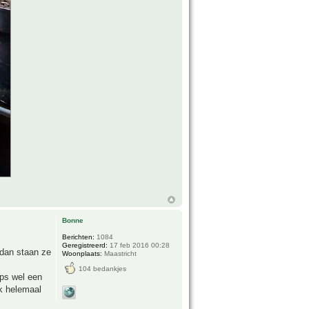
Bonne
Berichten:
1084
Geregistreerd:
17 feb 2016 00:28
 dan staan ze
Woonplaats:
Maastricht
104 bedankjes
ps wel een
k helemaal