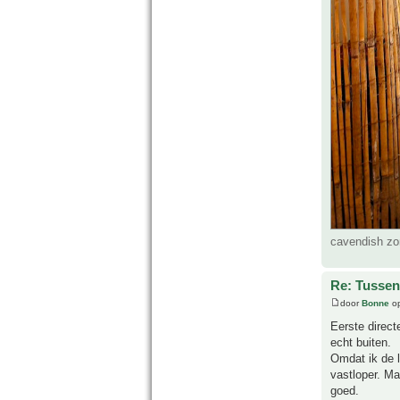
cavendish zo
Re: Tussen
door
Bonne
op
Eerste direc
echt buiten.
Omdat ik de 
vastloper. M
goed.