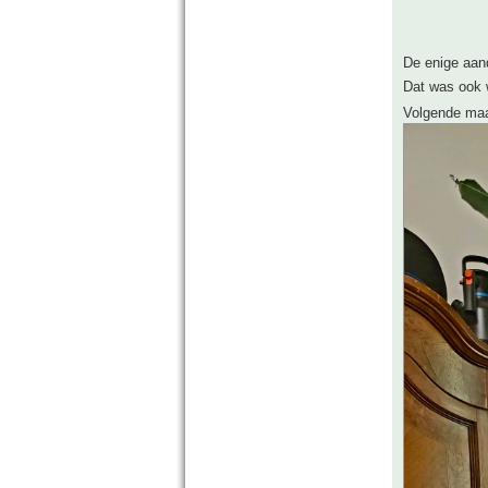
De enige aand
Dat was ook w
Volgende maa