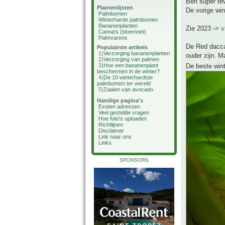
Ben super tev
Plantenlijsten
De vorige win
Palmbomen
Winterharde palmbomen
Bananenplanten
Zie 2023 ->
v
Canna's (bloemriet)
Palmvarens
De Red dacca 
Populairste artikels
1)
Verzorging bananenplanten
ouder zijn. M
2)
Verzorging van palmen
3)
Hoe een bananenplant
De beste wint
beschermen in de winter?
4)
De 10 winterhardste
palmbomen ter wereld
5)
Zaaien van avocado
Handige pagina's
Exoten adressen
Veel gestelde vragen
Hoe foto's uploaden
Richtlijnen
Disclaimer
Link naar ons
Links
SPONSORS