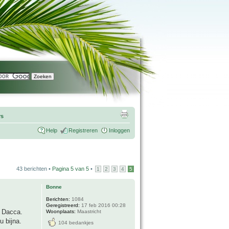
rs
Help
Registreren
Inloggen
43 berichten •
Pagina
5
van
5
•
1
2
3
4
5
Bonne
Berichten:
1084
Geregistreerd:
17 feb 2016 00:28
d Dacca.
Woonplaats:
Maastricht
u bijna.
104 bedankjes