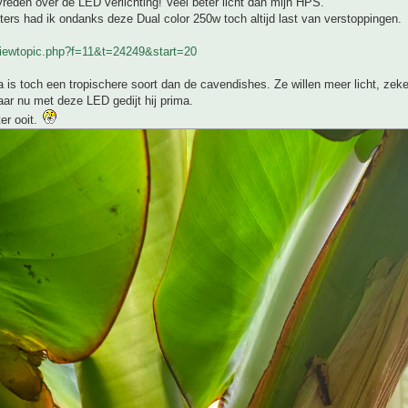
reden over de LED verlichting! Veel beter licht dan mijn HPS.
ters had ik ondanks deze Dual color 250w toch altijd last van verstoppingen.
iewtopic.php?f=11&t=24249&start=20
is toch een tropischere soort dan de cavendishes. Ze willen meer licht, zeke
aar nu met deze LED gedijt hij prima.
er ooit.