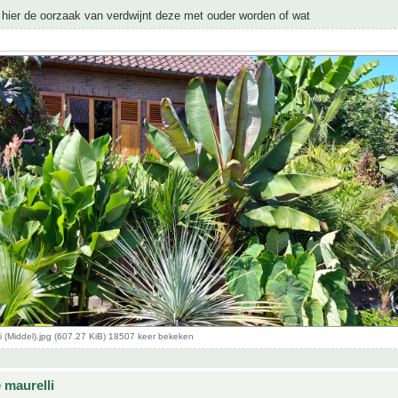
hier de oorzaak van verdwijnt deze met ouder worden of wat
li (Middel).jpg (607.27 KiB) 18507 keer bekeken
 maurelli