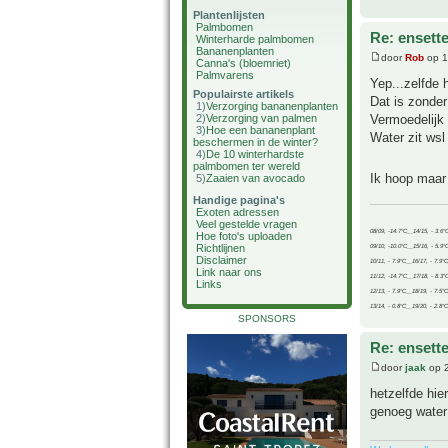
Plantenlijsten
Palmbomen
Re: ensette
Winterharde palmbomen
Bananenplanten
door
Rob
op 1
Canna's (bloemriet)
Palmvarens
Yep...zelfde 
Populairste artikels
Dat is zonder
1)
Verzorging bananenplanten
Vermoedelijk 
2)
Verzorging van palmen
3)
Hoe een bananenplant
Water zit wsl
beschermen in de winter?
4)
De 10 winterhardste
palmbomen ter wereld
Ik hoop maar 
5)
Zaaien van avocado
Handige pagina's
Exoten adressen
Veel gestelde vragen
08/09, -14.7°C__14/15, - 3.6°
Hoe foto's uploaden
Richtlijnen
09/10, -10.0°C__15/16, - 5.9°
Disclaimer
10/11, - 7.9°C__16/17, - 7.9°
Link naar ons
11/12, -14.7°C__17/18, - 8.3°
Links
12/13, - 7.9°C__18/19, - 7.5°C
13/14, - 0.8°C__19/20, - 2.8°C
SPONSORS
Re: ensette
door
jaak
op 2
hetzelfde hie
genoeg water