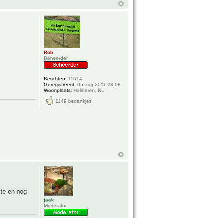
Rob
Beheerder
Berichten:
11514
Geregistreerd:
05 aug 2011 23:08
Woonplaats:
Halsteren, NL
1149 bedankjes
mte en nog
jaak
Moderator