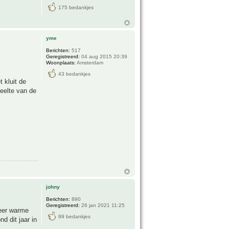
175 bedankjes
yme
Berichten:
517
Geregistreerd:
04 aug 2015 20:39
Woonplaats:
Amsterdam
43 bedankjes
 kluit de
deelte van de
johny
Berichten:
890
Geregistreerd:
26 jan 2021 11:25
zeer warme
99 bedankjes
d dit jaar in