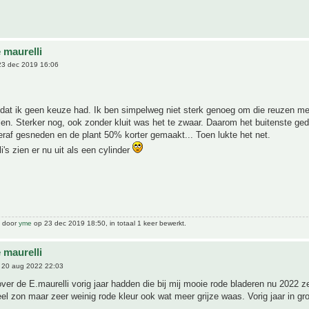
 maurelli
3 dec 2019 16:06
dat ik geen keuze had. Ik ben simpelweg niet sterk genoeg om die reuzen met
ilen. Sterker nog, ook zonder kluit was het te zwaar. Daarom het buitenste ge
raf gesneden en de plant 50% korter gemaakt... Toen lukte het net.
i's zien er nu uit als een cylinder
t door
yme
op 23 dec 2019 18:50, in totaal 1 keer bewerkt.
 maurelli
 20 aug 2022 22:03
ver de E.maurelli vorig jaar hadden die bij mij mooie rode bladeren nu 2022 
l zon maar zeer weinig rode kleur ook wat meer grijze waas. Vorig jaar in gron