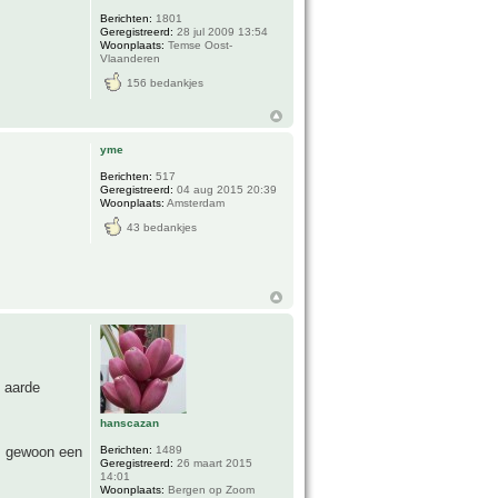
Berichten:
1801
Geregistreerd:
28 jul 2009 13:54
Woonplaats:
Temse Oost-
Vlaanderen
156 bedankjes
yme
Berichten:
517
Geregistreerd:
04 aug 2015 20:39
Woonplaats:
Amsterdam
43 bedankjes
e aarde
hanscazan
Berichten:
1489
n, gewoon een
Geregistreerd:
26 maart 2015
14:01
Woonplaats:
Bergen op Zoom