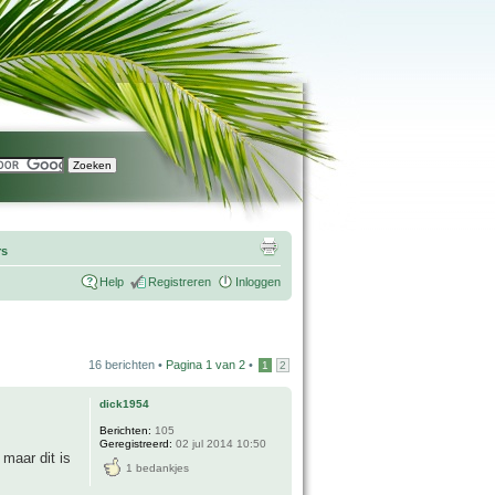
rs
Help
Registreren
Inloggen
16 berichten •
Pagina
1
van
2
•
1
2
dick1954
Berichten:
105
Geregistreerd:
02 jul 2014 10:50
 maar dit is
1 bedankjes