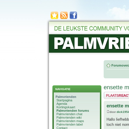
Forumoverz
ensette m
NAVIGATIE
Plaats een reactie
Palmvrienden
Startpagina
Agenda
ensette m
Kortingskaart
Palmvrienden forums
door
dick195
Palmvrienden chat
Palmvrienden wiki
Hallo liefhebb
Palmvrienden maps
toch niet norm
Palmvrienden label
Contact