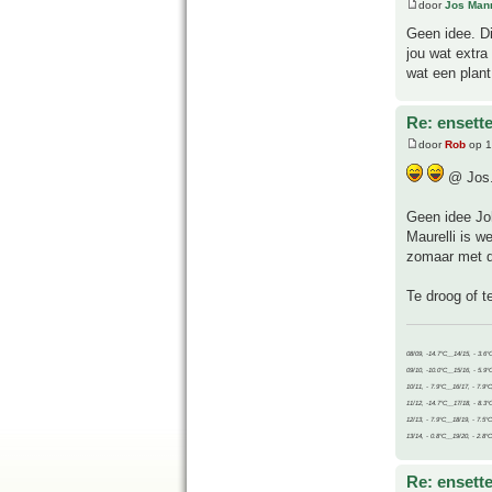
door
Jos Man
Geen idee. Di
jou wat extra
wat een plant
Re: ensette
door
Rob
op 1
@ Jos
Geen idee Joh
Maurelli is w
zomaar met de
Te droog of t
08/09, -14.7°C__14/15, - 3.6°
09/10, -10.0°C__15/16, - 5.9°
10/11, - 7.9°C__16/17, - 7.9°
11/12, -14.7°C__17/18, - 8.3°
12/13, - 7.9°C__18/19, - 7.5°C
13/14, - 0.8°C__19/20, - 2.8°C
Re: ensette