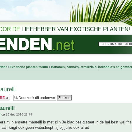
icht
‹
Exotische planten forum
‹
Bananen, canna's, strelitzia's, heliconia's en gembe
aurelli
aurelli
4
op 19 dec 2019 23:44
ers,mijn ensette maurelli is met zijn 3e blad bezig.staat in de hal best wel fris
aal. krijgt ook geen water.loopt hij bij jullie ook al uit