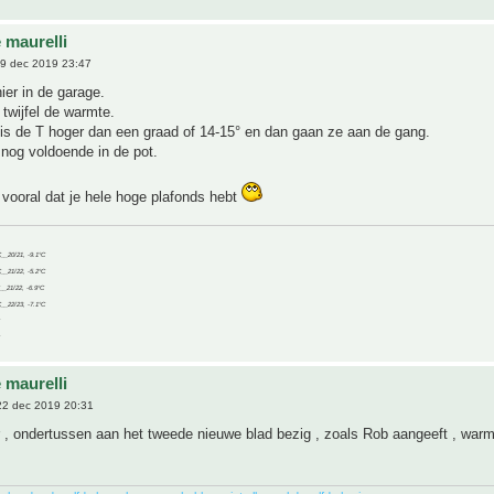
 maurelli
9 dec 2019 23:47
hier in de garage.
 twijfel de warmte.
is de T hoger dan een graad of 14-15° en dan gaan ze aan de gang.
 nog voldoende in de pot.
vooral dat je hele hoge plafonds hebt
C__20/21, -9.1°C
C__21/22, -5.2°C
C__21/22, -6.9°C
C__22/23, -7.1°C
 maurelli
2 dec 2019 20:31
r , ondertussen aan het tweede nieuwe blad bezig , zoals Rob aangeeft , war