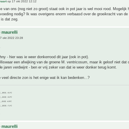
naart
op 17 okt 2022 12:12
e van ons (nog niet zo groot) staat ook in pot jaar is wel mooi rood. Mogelijk 
 voeding nodig? Ik was overigens enorm verbaasd over de groeikracht van de 
 is dat zeg.
 maurelli
7 okt 2022 23:28
.
ny - hier was ie weer donkerrood dit jaar (ook in pot).
elliswaar een afwijking van de groene M. ventricosum, maar ik geloof niet dat d
 jaren verdwijnt - ben er vrij zeker van dat ie weer donker terug komt.
e veel directe zon is het enige wat ik kan bedenken...?
C__20/21, -9.1°C
C__21/22, -5.2°C
C__21/22, -6.9°C
C__22/23, -7.1°C
 maurelli