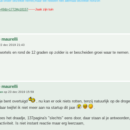
al onder dezelfde hemel,maar we hebben niet allemaal dezelfde horizon
f=49&t=1772#p18157
------Jaak zijn tuin
 maurelli
2 dec 2019 21:43
wortels en rond de 12 graden op zolder is er bescheiden groei waar te nemen.
 maurelli
an
op 23 dec 2019 15:59
je bent overtuigd
, nu kan er ook niets rotten, tenzij natuurlijk op de drog
aar twijfel ik niet meer aan na startup dit jaar
.
ees het draadje, 137pagina's "slechts" eens door, daar staan al je antwoorde
ctiviteit. Is niet instant reactie maar erg leerzaam,