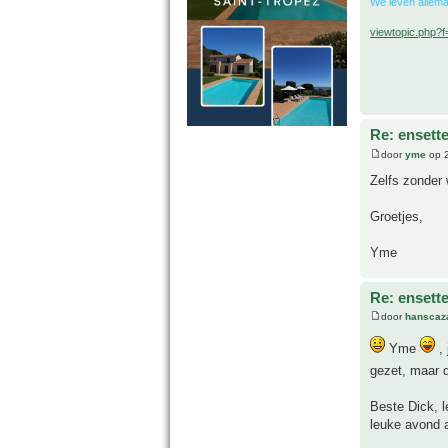
We leven allema
viewtopic.php?
Re: ensette
door
yme
op 2
Zelfs zonder 
Groetjes,
Yme
Re: ensette
door
hanscaz
Yme
, 
gezet, maar d
Beste Dick, l
leuke avond a