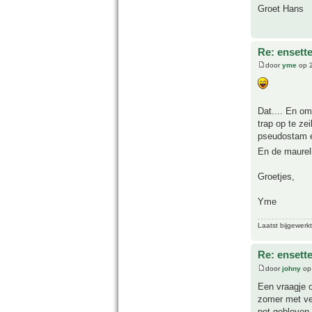
Groet Hans
Re: ensette
door
yme
op 2
Dat.... En om
trap op te ze
pseudostam e
En de maurell
Groetjes,
Yme
Laatst bijgewerk
Re: ensette
door
johny
op
Een vraagje o
zomer met vee
pot gebleven