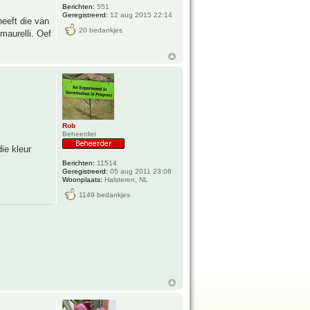
Berichten:
551
Geregistreerd:
12 aug 2015 22:14
heeft die van
20 bedankjes
maurelli. Oef
Rob
Beheerder
ie kleur
Berichten:
11514
Geregistreerd:
05 aug 2011 23:08
Woonplaats:
Halsteren, NL
1149 bedankjes