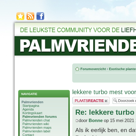
Forumoverzicht
‹
Exotische plant
lekkere turbo mest vo
NAVIGATIE
Plaats een reactie
Palmvrienden
Startpagina
Agenda
Re: lekkere tur
Kortingskaart
Palmvrienden forums
door
Bonne
op 15 mei 2021 
Palmvrienden chat
Palmvrienden wiki
Palmvrienden maps
Als ik eerlijk ben, en d
Palmvrienden label
Contact