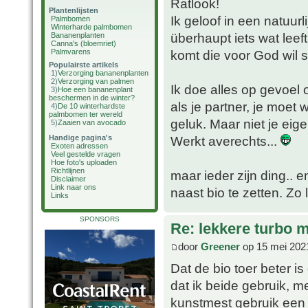
Ratlook!
Plantenlijsten
Ik geloof in een natuurl
Palmbomen
Winterharde palmbomen
überhaupt iets wat leef
Bananenplanten
Canna's (bloemriet)
Palmvarens
komt die voor God wil 
Populairste artikels
1)
Verzorging bananenplanten
2)
Verzorging van palmen
Ik doe alles op gevoel
3)
Hoe een bananenplant
beschermen in de winter?
als je partner, je moet 
4)
De 10 winterhardste
palmbomen ter wereld
geluk. Maar niet je eige
5)
Zaaien van avocado
Handige pagina's
Werkt averechts...
Exoten adressen
Veel gestelde vragen
Hoe foto's uploaden
Richtlijnen
maar ieder zijn ding..
Disclaimer
Link naar ons
naast bio te zetten. Zo
Links
SPONSORS
Re: lekkere turbo
door
Greener
op 15 mei 202
Dat de bio toer beter i
dat ik beide gebruik, m
kunstmest gebruik een 