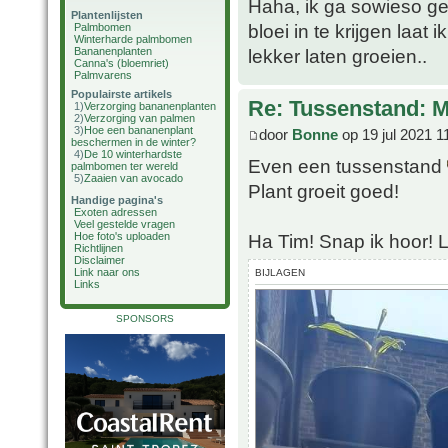
Haha, ik ga sowieso ge
Plantenlijsten
bloei in te krijgen laa
Palmbomen
Winterharde palmbomen
Bananenplanten
lekker laten groeien..
Canna's (bloemriet)
Palmvarens
Populairste artikels
Re: Tussenstand: 
1)
Verzorging bananenplanten
2)
Verzorging van palmen
3)
Hoe een bananenplant
door
Bonne
op 19 jul 2021 1
beschermen in de winter?
4)
De 10 winterhardste
Even een tussenstand
palmbomen ter wereld
5)
Zaaien van avocado
Plant groeit goed!
Handige pagina's
Exoten adressen
Veel gestelde vragen
Ha Tim! Snap ik hoor!
Hoe foto's uploaden
Richtlijnen
Disclaimer
Link naar ons
BIJLAGEN
Links
SPONSORS