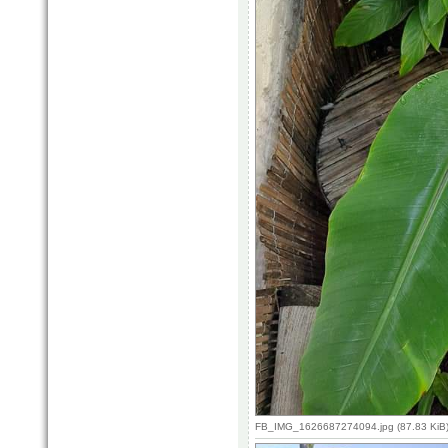
FB_IMG_1626687274094.jpg (87.83 KiB)