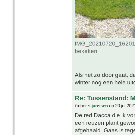
IMG_20210720_1620100
bekeken
Als het zo door gaat, d
winter nog een hele ui
Re: Tussenstand: 
door
s.janssen
op 20 jul 202
De red Dacca die ik vor
een reuzen plant gewo
afgehaald. Gaas is teg