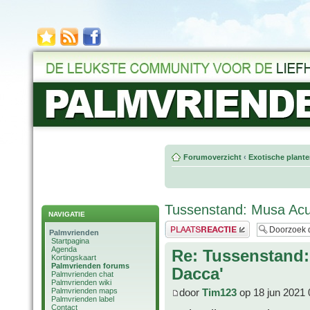
Forumoverzicht
‹
Exotische plant
Tussenstand: Musa Acu
NAVIGATIE
Plaats een reactie
Palmvrienden
Startpagina
Agenda
Re: Tussenstand
Kortingskaart
Palmvrienden forums
Dacca'
Palmvrienden chat
Palmvrienden wiki
Palmvrienden maps
door
Tim123
op 18 jun 2021 
Palmvrienden label
Contact