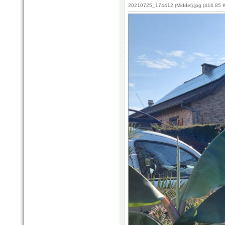
20210725_174412 (Middel).jpg (416.85 