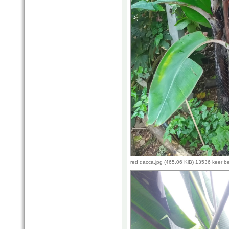
red dacca.jpg (465.06 KiB) 13536 keer 