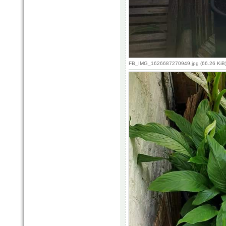
FB_IMG_1626687270949.jpg (66.26 KiB)