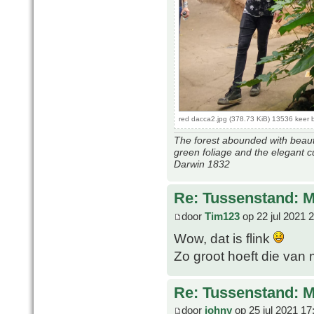
red dacca2.jpg (378.73 KiB) 13536 keer
The forest abounded with beauti
green foliage and the elegant c
Darwin 1832
Re: Tussenstand: 
door
Tim123
op 22 jul 2021 
Wow, dat is flink
Zo groot hoeft die van 
Re: Tussenstand: 
door
johny
op 25 jul 2021 17