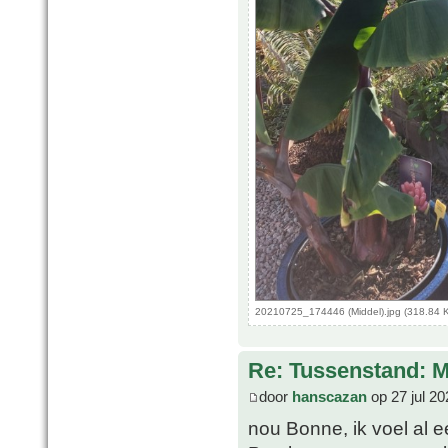
20210725_174446 (Middel).jpg (318.84 
Re: Tussenstand: 
door
hanscazan
op 27 jul 20
nou Bonne, ik voel al 