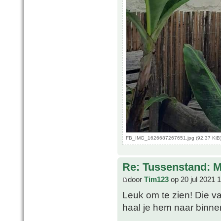
FB_IMG_1626687267651.jpg (92.37 KiB)
Re: Tussenstand: 
door
Tim123
op 20 jul 2021 
Leuk om te zien! Die va
haal je hem naar binne