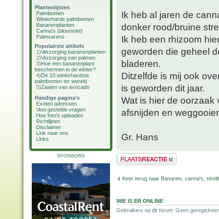
Plantenlijsten
Ik heb al jaren de can
Palmbomen
Winterharde palmbomen
donker rood/bruine str
Bananenplanten
Canna's (bloemriet)
Palmvarens
Ik heb een rhizoom hi
Populairste artikels
geworden die geheel do
1)
Verzorging bananenplanten
2)
Verzorging van palmen
bladeren.
3)
Hoe een bananenplant
beschermen in de winter?
Ditzelfde is mij ook o
4)
De 10 winterhardste
palmbomen ter wereld
is geworden dit jaar.
5)
Zaaien van avocado
Handige pagina's
Wat is hier de oorzaak 
Exoten adressen
Veel gestelde vragen
afsnijden en weggooie
Hoe foto's uploaden
Richtlijnen
Disclaimer
Link naar ons
Gr. Hans
Links
SPONSORS
Plaats een reactie
Keer terug naar Bananen, canna's, strelit
WIE IS ER ONLINE
Gebruikers op dit forum: Geen geregistreer