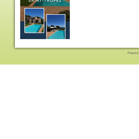
Pwered