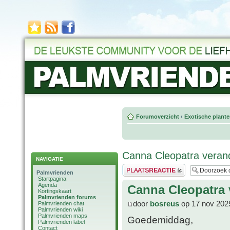
Forumoverzicht
‹
Exotische plant
Canna Cleopatra verand
NAVIGATIE
Plaats een reactie
Palmvrienden
Startpagina
Agenda
Canna Cleopatra 
Kortingskaart
Palmvrienden forums
door
bosreus
op 17 nov 202
Palmvrienden chat
Palmvrienden wiki
Palmvrienden maps
Goedemiddag,
Palmvrienden label
Contact