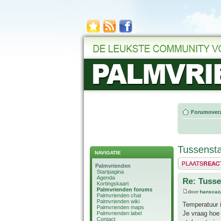
Forumoverz
Tussensta
NAVIGATIE
Plaats een reactie
Palmvrienden
Startpagina
Agenda
Re: Tusse
Kortingskaart
Palmvrienden forums
door
hanscaz
Palmvrienden chat
Palmvrienden wiki
Temperatuur i
Palmvrienden maps
Je vraag hoe 
Palmvrienden label
Contact