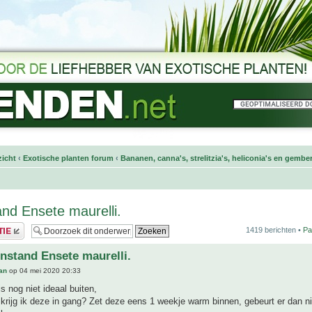
icht
‹
Exotische planten forum
‹
Bananen, canna's, strelitzia's, heliconia's en gembe
nd Ensete maurelli.
1419 berichten •
Pa
nstand Ensete maurelli.
an
op 04 mei 2020 20:33
s nog niet ideaal buiten,
krijg ik deze in gang? Zet deze eens 1 weekje warm binnen, gebeurt er dan ni