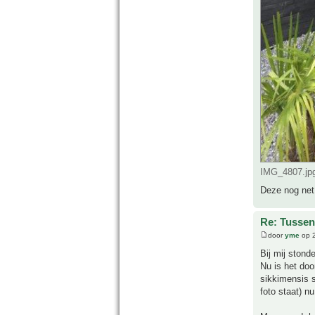
IMG_4807.jpg
Deze nog net
Re: Tussen
door
yme
op 2
Bij mij stond
Nu is het doo
sikkimensis 
foto staat) n