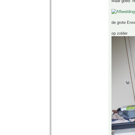
Maar goed: he
de grote Ense
op zolder