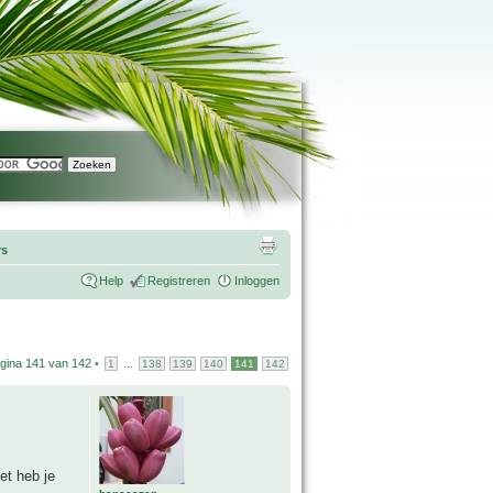
rs
Help
Registreren
Inloggen
gina
141
van
142
•
...
1
138
139
140
141
142
et heb je