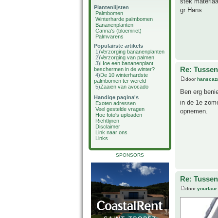
stek materiaa
Plantenlijsten
gr Hans
Palmbomen
Winterharde palmbomen
Bananenplanten
Canna's (bloemriet)
Palmvarens
Populairste artikels
1)
Verzorging bananenplanten
2)
Verzorging van palmen
3)
Hoe een bananenplant
Re: Tussen
beschermen in de winter?
4)
De 10 winterhardste
door
hanscaz
palmbomen ter wereld
5)
Zaaien van avocado
Ben erg benie
Handige pagina's
in de 1e zome
Exoten adressen
Veel gestelde vragen
opnemen.
Hoe foto's uploaden
Richtlijnen
Disclaimer
Link naar ons
Links
SPONSORS
Re: Tussen
door
yourlaur