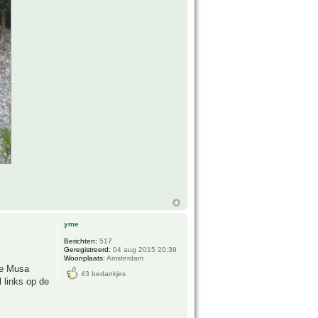
yme
Berichten:
517
Geregistreerd:
04 aug 2015 20:39
Woonplaats:
Amsterdam
ote Musa
43 bedankjes
 links op de