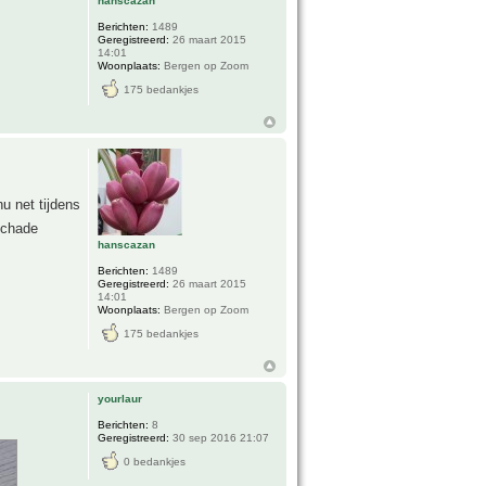
hanscazan
Berichten:
1489
Geregistreerd:
26 maart 2015
14:01
Woonplaats:
Bergen op Zoom
175 bedankjes
u net tijdens
chade
hanscazan
Berichten:
1489
Geregistreerd:
26 maart 2015
14:01
Woonplaats:
Bergen op Zoom
175 bedankjes
yourlaur
Berichten:
8
Geregistreerd:
30 sep 2016 21:07
0 bedankjes