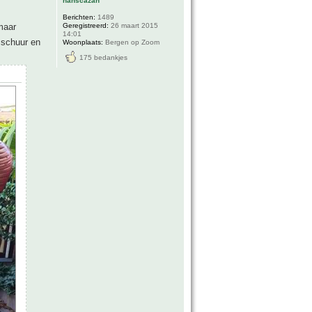
hanscazan
Berichten:
1489
Geregistreerd:
26 maart 2015
maar
14:01
 schuur en
Woonplaats:
Bergen op Zoom
175 bedankjes