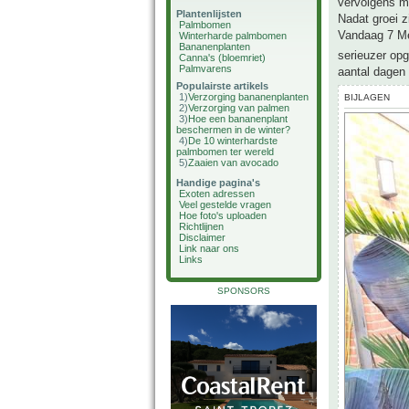
vervolgens m
Plantenlijsten
Nadat groei 
Palmbomen
Vandaag 7 Me
Winterharde palmbomen
Bananenplanten
serieuzer opg
Canna's (bloemriet)
Palmvarens
aantal dagen
Populairste artikels
1)
Verzorging bananenplanten
BIJLAGEN
2)
Verzorging van palmen
3)
Hoe een bananenplant
beschermen in de winter?
4)
De 10 winterhardste
palmbomen ter wereld
5)
Zaaien van avocado
Handige pagina's
Exoten adressen
Veel gestelde vragen
Hoe foto's uploaden
Richtlijnen
Disclaimer
Link naar ons
Links
SPONSORS