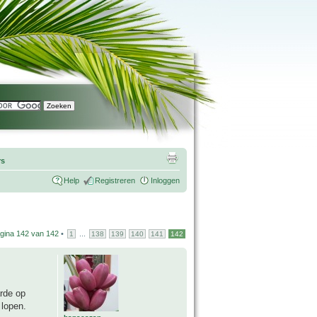
rs
Help
Registreren
Inloggen
gina
142
van
142
•
...
1
138
139
140
141
142
rde op
 lopen.