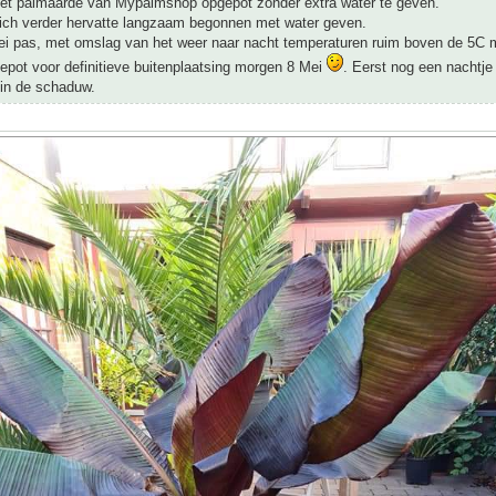
et palmaarde van Mypalmshop opgepot zonder extra water te geven.
zich verder hervatte langzaam begonnen met water geven.
i pas, met omslag van het weer naar nacht temperaturen ruim boven de 5C 
epot voor definitieve buitenplaatsing morgen 8 Mei
. Eerst nog een nachtje
 in de schaduw.