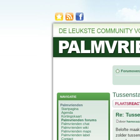
Forumoverz
Tussensta
NAVIGATIE
Plaats een reactie
Palmvrienden
Startpagina
Agenda
Re: Tusse
Kortingskaart
Palmvrienden forums
door
hanscaz
Palmvrienden chat
Palmvrienden wiki
Belofte maak
Palmvrienden maps
zolder tussen
Palmvrienden label
Contact