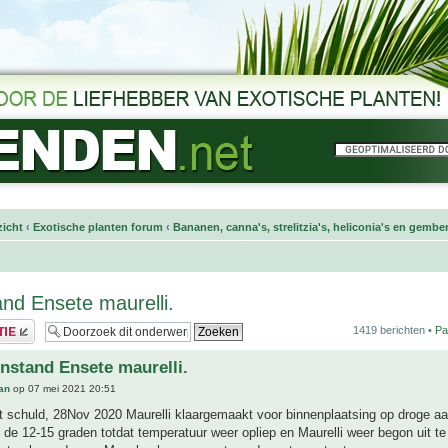
icht
‹
Exotische planten forum
‹
Bananen, canna's, strelitzia's, heliconia's en gembe
nd Ensete maurelli.
1419 berichten •
Pa
nstand Ensete maurelli.
an
op 07 mei 2021 20:51
t schuld, 28Nov 2020 Maurelli klaargemaakt voor binnenplaatsing op droge aa
 de 12-15 graden totdat temperatuur weer opliep en Maurelli weer begon uit te