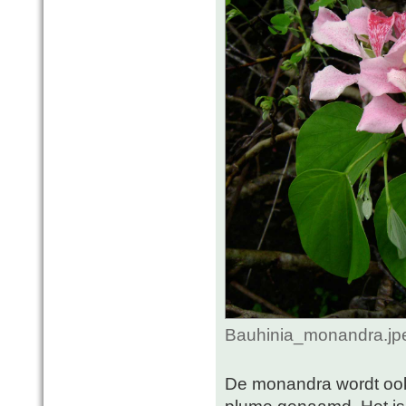
Bauhinia_monandra.jpe
De monandra wordt ook 
plume genaamd. Het is e