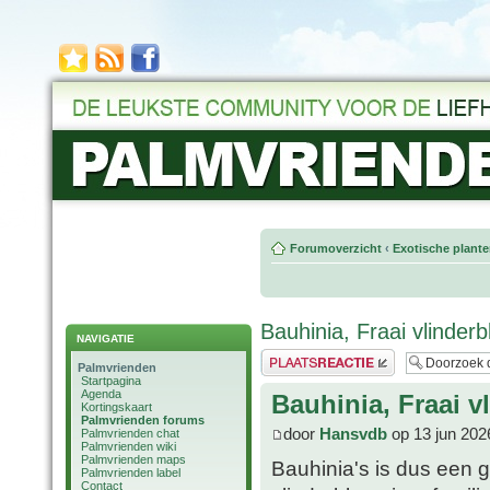
Forumoverzicht
‹
Exotische plant
Bauhinia, Fraai vlinder
NAVIGATIE
Plaats een reactie
Palmvrienden
Startpagina
Agenda
Bauhinia, Fraai 
Kortingskaart
Palmvrienden forums
door
Hansvdb
op 13 jun 202
Palmvrienden chat
Palmvrienden wiki
Palmvrienden maps
Bauhinia's is dus een g
Palmvrienden label
Contact