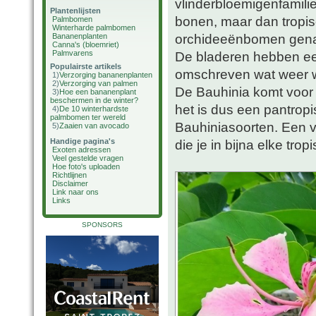
vlinderbloemigenfamili
Plantenlijsten
bonen, maar dan tropis
Palmbomen
Winterharde palmbomen
orchideeënbomen gen
Bananenplanten
Canna's (bloemriet)
Palmvarens
De bladeren hebben ee
Populairste artikels
omschreven wat weer w
1)
Verzorging bananenplanten
2)
Verzorging van palmen
De Bauhinia komt voor 
3)
Hoe een bananenplant
beschermen in de winter?
het is dus een pantrop
4)
De 10 winterhardste
palmbomen ter wereld
Bauhiniasoorten. Een v
5)
Zaaien van avocado
Handige pagina's
die je in bijna elke tropi
Exoten adressen
Veel gestelde vragen
Hoe foto's uploaden
Richtlijnen
Disclaimer
Link naar ons
Links
SPONSORS