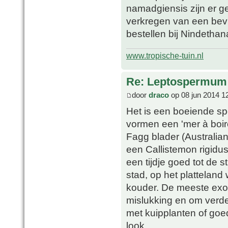
namadgiensis zijn er ge
verkregen van een bevr
bestellen bij Nindethana
www.tropische-tuin.nl
Re: Leptospermum 
door
draco
op 08 jun 2014 1
Het is een boeiende spe
vormen een 'mer à boir
Fagg blader (Australian
een Callistemon rigidus
een tijdje goed tot de 
stad, op het platteland
kouder. De meeste exot
mislukking en om verder
met kuipplanten of goe
look.