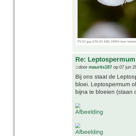
PV-22.jpg (150.81 KiB) 19854 keer beke
Re: Leptospermum 
door
maurits187
op 07 jun 2
Bij ons staat de Lepto
bloei. Leptospermum ob
bijna te bloeien (staan 