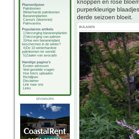
knoppen en rose bloem
Plantenlijsten
purperkleurige blaadjes
Palmbomen
Winterharde palmbomen
derde seizoen bloeit.
Bananenplanten
Canna's (bloemriet)
Palmvarens
BIJLAGEN
Populairste artikels
1)
Verzorging bananenplanten
2)
Verzorging van palmen
3)
Hoe een bananenplant
beschermen in de winter?
4)
De 10 winterhardste
palmbomen ter wereld
5)
Zaaien van avocado
Handige pagina's
Exoten adressen
Veel gestelde vragen
Hoe foto's uploaden
Richtlijnen
Disclaimer
Link naar ons
Links
SPONSORS