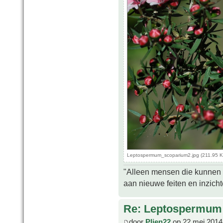
Leptospermum_scoparium2.jpg (211.95 K
"Alleen mensen die kunnen tw
aan nieuwe feiten en inzich
Re: Leptospermum 
door
Plien22
op 22 mei 2014