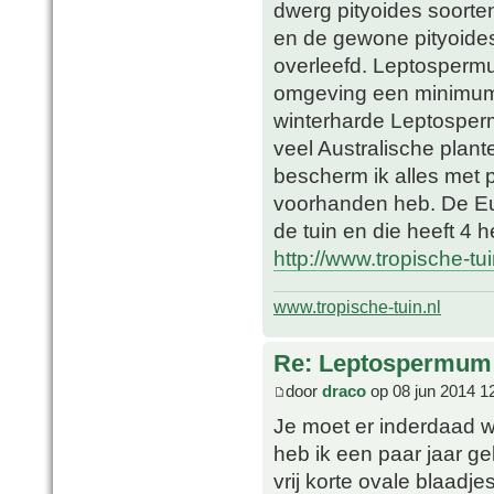
dwerg pityoides soorte
en de gewone pityoides
overleefd. Leptospermu
omgeving een minimum 
winterharde Leptosperm
veel Australische plant
bescherm ik alles met p
voorhanden heb. De Euca
de tuin en die heeft 4 
http://www.tropische-tu
www.tropische-tuin.nl
Re: Leptospermum 
door
draco
op 08 jun 2014 1
Je moet er inderdaad w
heb ik een paar jaar g
vrij korte ovale blaadj