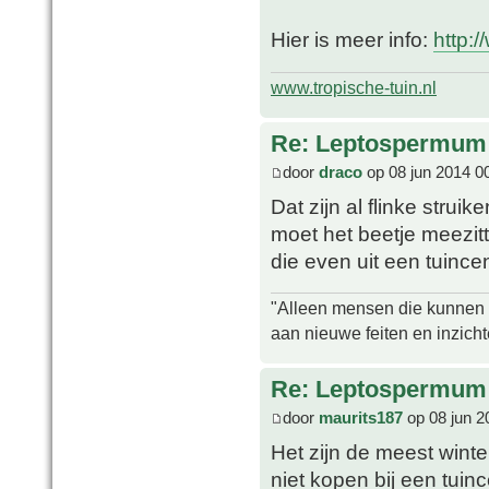
Hier is meer info:
http:
www.tropische-tuin.nl
Re: Leptospermum 
door
draco
op 08 jun 2014 0
Dat zijn al flinke struik
moet het beetje meezitt
die even uit een tuince
"Alleen mensen die kunnen tw
aan nieuwe feiten en inzich
Re: Leptospermum 
door
maurits187
op 08 jun 2
Het zijn de meest winte
niet kopen bij een tuin