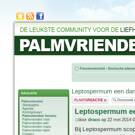
Forumoverzicht
‹
Exotische plant
Leptospermum een dank
NAVIGATIE
Plaats een reactie
Palmvrienden
Startpagina
Agenda
Leptospermum ee
Kortingskaart
Palmvrienden forums
door
draco
op 22 mei 2014 0
Palmvrienden chat
Palmvrienden wiki
Palmvrienden maps
Bij Leptospermum scop
Palmvrienden label
Contact