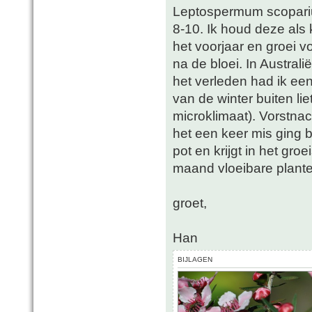
Leptospermum scopariu
8-10. Ik houd deze als ku
het voorjaar en groei v
na de bloei. In Austral
het verleden had ik ee
van de winter buiten li
microklimaat). Vorstna
het een keer mis ging b
pot en krijgt in het gro
maand vloeibare plante
groet,
Han
BIJLAGEN