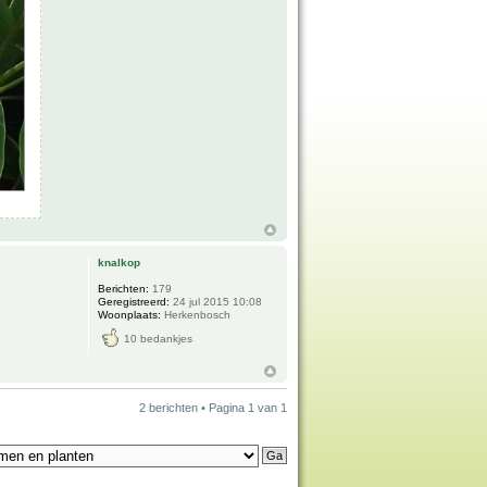
knalkop
Berichten:
179
Geregistreerd:
24 jul 2015 10:08
Woonplaats:
Herkenbosch
10 bedankjes
2 berichten • Pagina
1
van
1