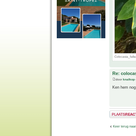
Colocasia_fall
Re: colocas
door
knalkop
Ken hem nog n
Plaats een reactie
Keer terug naa