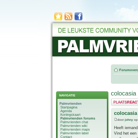
Forumoverz
colocasia 
NAVIGATIE
Plaats een reactie
Palmvrienden
Startpagina
Agenda
colocasia 
Kortingskaart
Palmvrienden forums
door
johny
op 
Palmvrienden chat
Palmvrienden wiki
Heeft iemand 
Palmvrienden maps
Vind het een 
Palmvrienden label
Contact