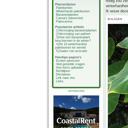
nodig zou zel
Plantenlijsten
winterhardhei
Palmbomen
Ik wouw deze 
Winterharde palmbomen
Bananenplanten
Canna's (bloemriet)
BIJLAGEN
Palmvarens
Populairste artikels
1)
Verzorging bananenplanten
2)
Verzorging van palmen
3)
Hoe een bananenplant
beschermen in de winter?
4)
De 10 winterhardste
palmbomen ter wereld
5)
Zaaien van avocado
Handige pagina's
Exoten adressen
Veel gestelde vragen
Hoe foto's uploaden
Richtlijnen
Disclaimer
Link naar ons
Links
SPONSORS