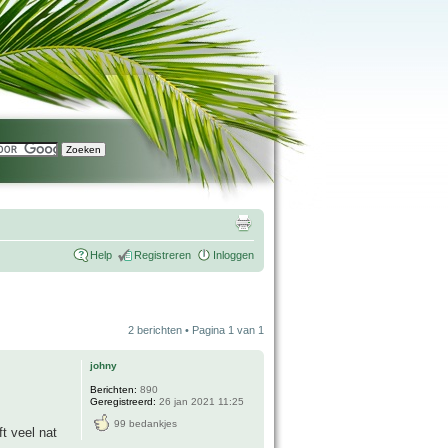
Help
Registreren
Inloggen
2 berichten • Pagina
1
van
1
johny
Berichten:
890
Geregistreerd:
26 jan 2021 11:25
99 bedankjes
t veel nat