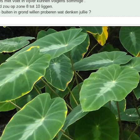
fs met voet in vijver kunnen volgens sommige .
d zou op zone 8 tot 10 liggen.
buiten in grond willen proberen wat denken jullie ?