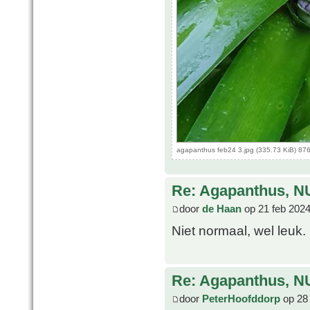
agapanthus feb24 3.jpg (335.73 KiB) 87
Re: Agapanthus, N
door
de Haan
op 21 feb 2024
Niet normaal, wel leuk.
Re: Agapanthus, N
door
PeterHoofddorp
op 28