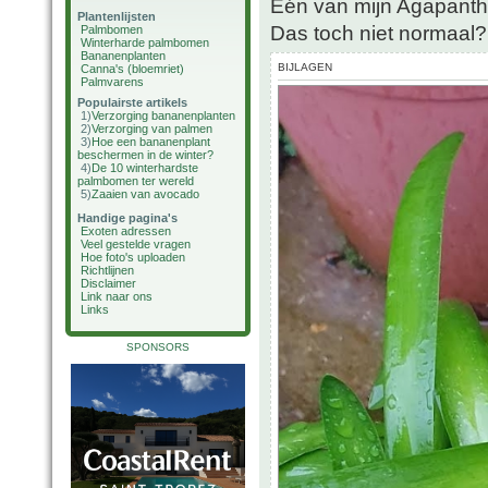
Eén van mijn Agapanthu
Plantenlijsten
Das toch niet normaal?
Palmbomen
Winterharde palmbomen
Bananenplanten
BIJLAGEN
Canna's (bloemriet)
Palmvarens
Populairste artikels
1)
Verzorging bananenplanten
2)
Verzorging van palmen
3)
Hoe een bananenplant
beschermen in de winter?
4)
De 10 winterhardste
palmbomen ter wereld
5)
Zaaien van avocado
Handige pagina's
Exoten adressen
Veel gestelde vragen
Hoe foto's uploaden
Richtlijnen
Disclaimer
Link naar ons
Links
SPONSORS