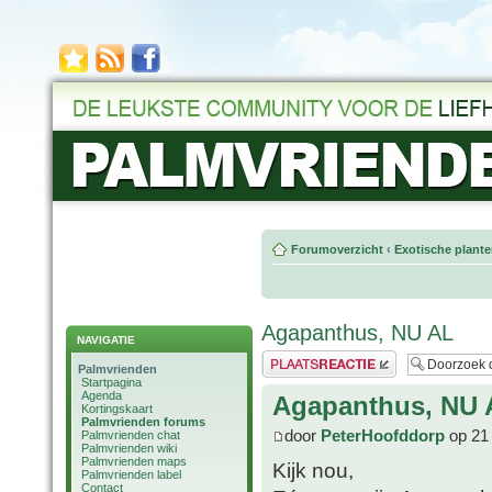
Forumoverzicht
‹
Exotische plant
Agapanthus, NU AL
NAVIGATIE
Plaats een reactie
Palmvrienden
Startpagina
Agenda
Agapanthus, NU 
Kortingskaart
Palmvrienden forums
door
PeterHoofddorp
op 21 
Palmvrienden chat
Palmvrienden wiki
Palmvrienden maps
Kijk nou,
Palmvrienden label
Contact