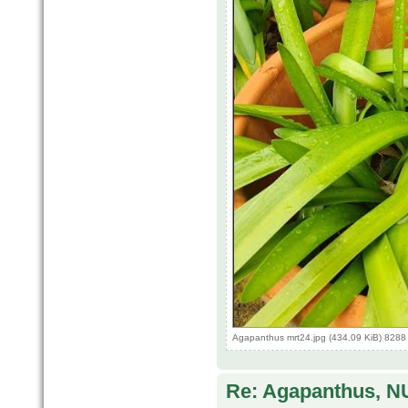
Agapanthus mrt24.jpg (434.09 KiB) 8288
Re: Agapanthus, N