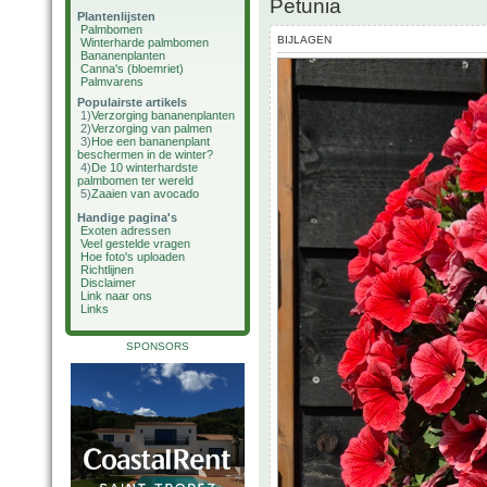
Petunia
Plantenlijsten
Palmbomen
BIJLAGEN
Winterharde palmbomen
Bananenplanten
Canna's (bloemriet)
Palmvarens
Populairste artikels
1)
Verzorging bananenplanten
2)
Verzorging van palmen
3)
Hoe een bananenplant
beschermen in de winter?
4)
De 10 winterhardste
palmbomen ter wereld
5)
Zaaien van avocado
Handige pagina's
Exoten adressen
Veel gestelde vragen
Hoe foto's uploaden
Richtlijnen
Disclaimer
Link naar ons
Links
SPONSORS