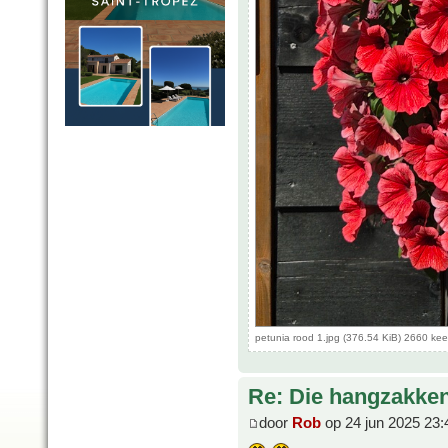
petunia rood 1.jpg (376.54 KiB) 2660 ke
Re: Die hangzakken
door
Rob
op 24 jun 2025 23: