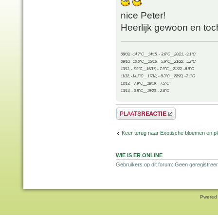
nice Peter!
Heerlijk gewoon en toch
08/09, -14.7°C__14/15, - 3.6°C__20/21, -9.1°C
09/10, -10.0°C__15/16, - 5.9°C__21/22, -5.2°C
10/11, - 7.9°C__16/17, - 7.9°C__21/22, -6.9°C
11/12, -14.7°C__17/18, - 8.3°C__22/23, -7.1°C
12/13, - 7.9°C__18/19, - 7.5°C
13/14, - 0.8°C__19/20, - 2.8°C
Plaats een reactie
Keer terug naar Exotische bloemen en p
WIE IS ER ONLINE
Gebruikers op dit forum: Geen geregistreer
Pwered