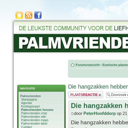
Forumoverzicht
‹
Exotische plant
Die hangzakken hebben 
NAVIGATIE
Plaats een reactie
Palmvrienden
Startpagina
Agenda
Die hangzakken h
Kortingskaart
Palmvrienden forums
door
PeterHoofddorp
op 21 
Palmvrienden chat
Palmvrienden wiki
Palmvrienden maps
Die hangzakken hebben 
Palmvrienden label
Contact