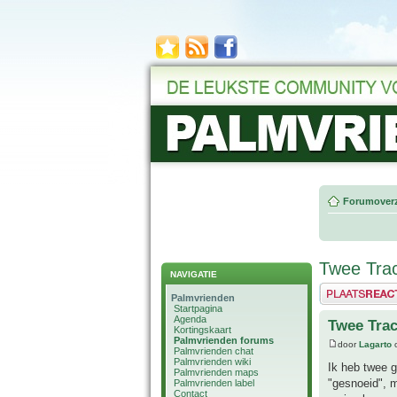
Forumoverz
Twee Tra
NAVIGATIE
Plaats een reactie
Palmvrienden
Startpagina
Agenda
Twee Tra
Kortingskaart
Palmvrienden forums
door
Lagarto
o
Palmvrienden chat
Palmvrienden wiki
Ik heb twee 
Palmvrienden maps
"gesnoeid", m
Palmvrienden label
Contact