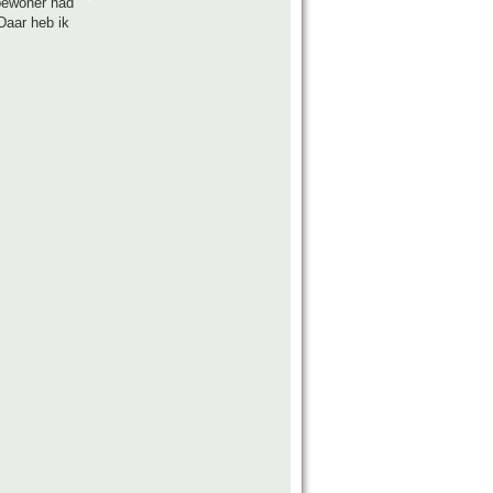
 bewoner had
Daar heb ik