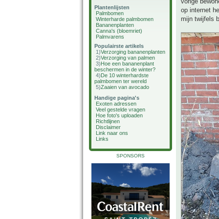
vorige bewone
Plantenlijsten
op internet h
Palmbomen
mijn twijfels 
Winterharde palmbomen
Bananenplanten
Canna's (bloemriet)
Palmvarens
Populairste artikels
1)
Verzorging bananenplanten
2)
Verzorging van palmen
3)
Hoe een bananenplant
beschermen in de winter?
4)
De 10 winterhardste
palmbomen ter wereld
5)
Zaaien van avocado
Handige pagina's
Exoten adressen
Veel gestelde vragen
Hoe foto's uploaden
Richtlijnen
Disclaimer
Link naar ons
Links
SPONSORS