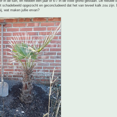
r in de tuin, en hebben een jaar of 6-7 in de volle grond gestaan. De nieuwe
et schadebeeld opgezocht en geconcludeerd dat het van teveel kalk zou zijn. 
bij, wat maken jullie ervan?