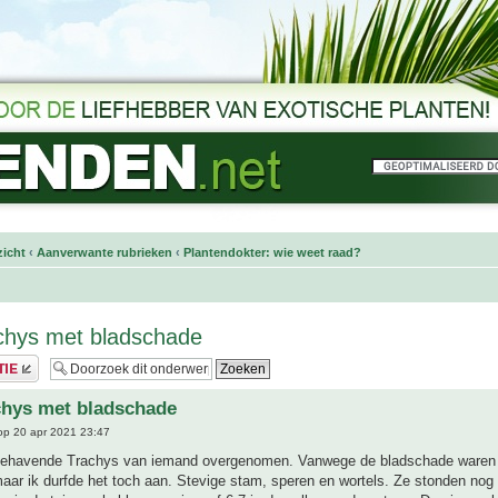
icht
‹
Aanverwante rubrieken
‹
Plantendokter: wie weet raad?
chys met bladschade
chys met bladschade
p 20 apr 2021 23:47
gehavende Trachys van iemand overgenomen. Vanwege de bladschade waren z
aar ik durfde het toch aan. Stevige stam, speren en wortels. Ze stonden nog