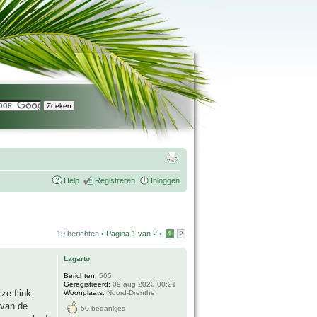
Help
Registreren
Inloggen
19 berichten •
Pagina
1
van
2
•
1
2
Lagarto
Berichten:
565
Geregistreerd:
09 aug 2020 00:21
e flink
Woonplaats:
Noord-Drenthe
 van de
50 bedankjes