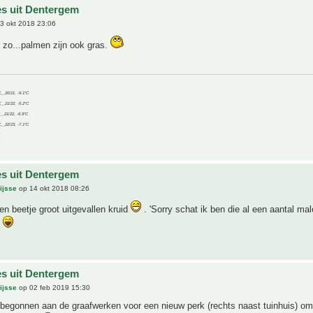
es uit Dentergem
3 okt 2018 23:06
 zo...palmen zijn ook gras.
C__20/21, -9.1°C
C__21/22, -5.2°C
C__21/22, -6.9°C
C__22/23, -7.1°C
es uit Dentergem
ijsse
op 14 okt 2018 08:26
n beetje groot uitgevallen kruid
. 'Sorry schat ik ben die al een aantal ma
es uit Dentergem
ijsse
op 02 feb 2019 15:30
 begonnen aan de graafwerken voor een nieuw perk (rechts naast tuinhuis) om