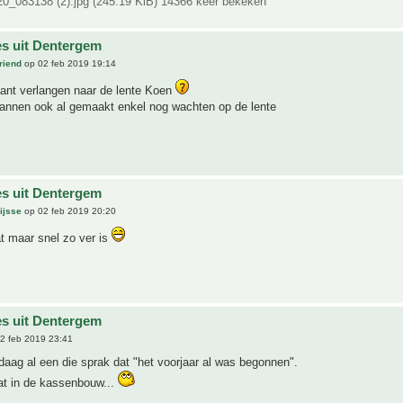
_083138 (2).jpg (245.19 KiB) 14366 keer bekeken
es uit Dentergem
riend
op 02 feb 2019 19:14
aant verlangen naar de lente Koen
plannen ook al gemaakt enkel nog wachten op de lente
es uit Dentergem
ijsse
op 02 feb 2019 20:20
t maar snel zo ver is
es uit Dentergem
2 feb 2019 23:41
daag al een die sprak dat "het voorjaar al was begonnen".
zat in de kassenbouw...