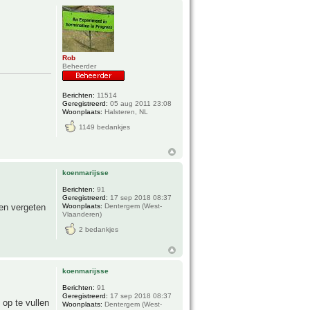
Rob
Beheerder
Berichten:
11514
Geregistreerd:
05 aug 2011 23:08
Woonplaats:
Halsteren, NL
1149 bedankjes
koenmarijsse
Berichten:
91
Geregistreerd:
17 sep 2018 08:37
len vergeten
Woonplaats:
Dentergem (West-
Vlaanderen)
2 bedankjes
koenmarijsse
Berichten:
91
Geregistreerd:
17 sep 2018 08:37
 op te vullen
Woonplaats:
Dentergem (West-