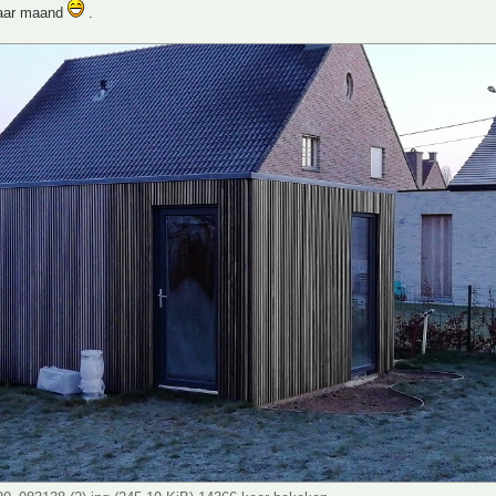
paar maand
.