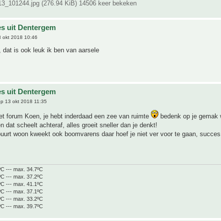
_101244.jpg (276.94 KiB) 14506 keer bekeken
es uit Dentergem
 okt 2018 10:46
dat is ook leuk ik ben van aarsele
es uit Dentergem
p 13 okt 2018 11:35
t forum Koen, je hebt inderdaad een zee van ruimte
bedenk op je gemak w
 dat scheelt achteraf, alles groeit sneller dan je denkt!
 buurt woon kweekt ook boomvarens daar hoef je niet ver voor te gaan, succes 
ºC --- max. 34.7ºC
ºC --- max. 37.2ºC
ºC --- max. 41.1ºC
ºC --- max. 37.1ºC
ºC --- max. 33.2ºC
ºC --- max. 39.7ºC