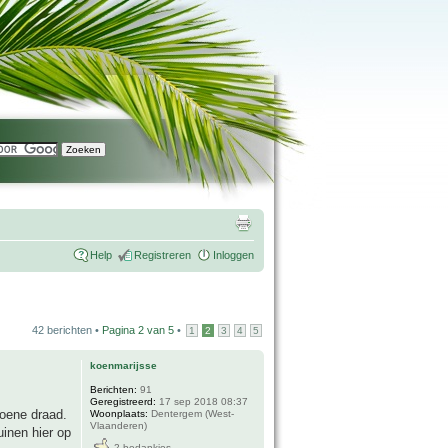
Help
Registreren
Inloggen
42 berichten •
Pagina
2
van
5
•
1
2
3
4
5
koenmarijsse
Berichten:
91
Geregistreerd:
17 sep 2018 08:37
roene draad.
Woonplaats:
Dentergem (West-
Vlaanderen)
uinen hier op
2 bedankjes