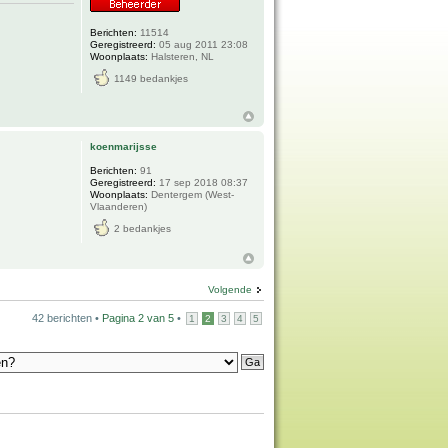
Berichten:
11514
Geregistreerd:
05 aug 2011 23:08
Woonplaats:
Halsteren, NL
1149 bedankjes
koenmarijsse
Berichten:
91
Geregistreerd:
17 sep 2018 08:37
Woonplaats:
Dentergem (West-
Vlaanderen)
2 bedankjes
Volgende
42 berichten •
Pagina
2
van
5
•
1
2
3
4
5