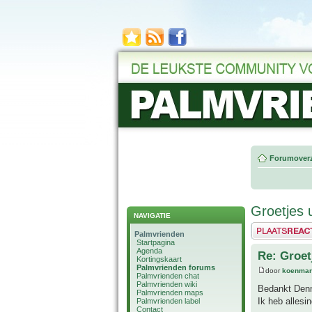
Forumoverz
Groetjes 
NAVIGATIE
Plaats een reactie
Palmvrienden
Startpagina
Agenda
Re: Groet
Kortingskaart
Palmvrienden forums
door
koenmar
Palmvrienden chat
Palmvrienden wiki
Bedankt Denni
Palmvrienden maps
Ik heb allesi
Palmvrienden label
Contact