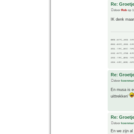
Re: Groetj
door
Rob
op 1
IK denk maar
08/09, -14.7°C__14/15, - 3.6°
09/10, -10.0°C__15/16, - 5.9°
10/11, - 7.9°C__16/17, - 7.9°
11/12, -14.7°C__17/18, - 8.3°
12/13, - 7.9°C__18/19, - 7.5°C
13/14, - 0.8°C__19/20, - 2.8°C
Re: Groetj
door
koenmar
En musa is ee
uittrekken'
Re: Groetj
door
koenmar
En we zijn al