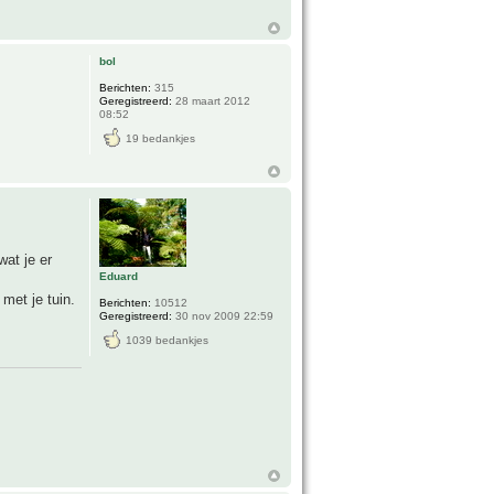
bol
Berichten:
315
Geregistreerd:
28 maart 2012
08:52
19 bedankjes
at je er
Eduard
met je tuin.
Berichten:
10512
Geregistreerd:
30 nov 2009 22:59
1039 bedankjes