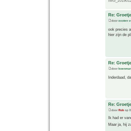
IMG_20190120
Re: Groetj
door
exoten v
ook precies 
hier zijn de 
Re: Groetj
door
koenmar
Inderdaad, da
Re: Groetj
door
Rob
op 0
Ik had er van
Maar ja, hij 