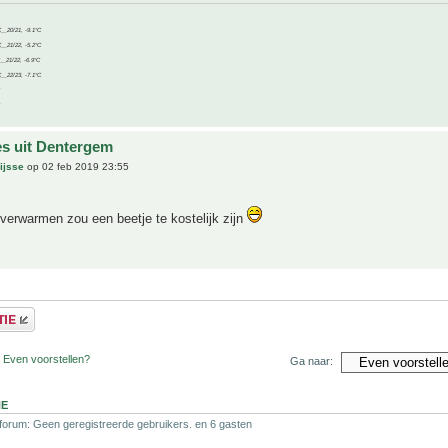
C__20/21, -9.1°C
C__21/22, -5.2°C
C__21/22, -6.9°C
C__22/23, -7.1°C
es uit Dentergem
ijsse
op 02 feb 2019 23:55
verwarmen zou een beetje te kostelijk zijn
 Even voorstellen?
Ga naar:
NE
 forum: Geen geregistreerde gebruikers. en 6 gasten