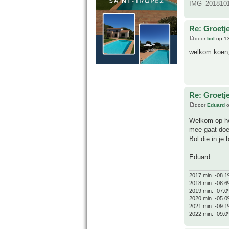
IMG_20181013
Re: Groetj
door
bol
op 13
welkom koen, 
Re: Groetj
door
Eduard
o
Welkom op he
mee gaat doen
Bol die in je
Eduard.
2017 min. -08.1
2018 min. -08.6
2019 min. -07.0
2020 min. -05.0
2021 min. -09.1
2022 min. -09.0