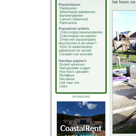
het forum zi
Plantenlijsten
Palmbomen
Winterharde palmbomen
Bananenplanten
Canna's (bloemriet)
Palmvarens
Populairste artikels
1)
Verzorging bananenplanten
2)
Verzorging van palmen
3)
Hoe een bananenplant
beschermen in de winter?
4)
De 10 winterhardste
palmbomen ter wereld
5)
Zaaien van avocado
Handige pagina's
Exoten adressen
Veel gestelde vragen
Hoe foto's uploaden
Richtlijnen
Disclaimer
Link naar ons
Links
SPONSORS