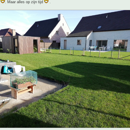
e
. Maar alles op zijn tijd
.