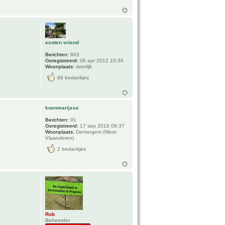
exoten vriend
Berichten:
863
Geregistreerd:
06 apr 2012 10:36
Woonplaats:
deerlijk
89 bedankjes
koenmarijsse
Berichten:
91
Geregistreerd:
17 sep 2018 08:37
Woonplaats:
Dentergem (West-
Vlaanderen)
2 bedankjes
Rob
Beheerder