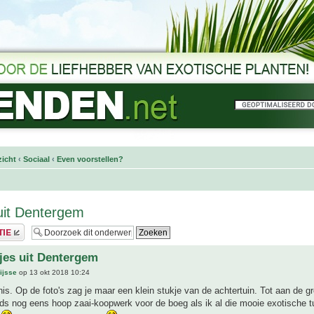
icht
‹
Sociaal
‹
Even voorstellen?
uit Dentergem
jes uit Dentergem
ijsse
op 13 okt 2018 10:24
s. Op de foto's zag je maar een klein stukje van de achtertuin. Tot aan de g
nds nog eens hoop zaai-koopwerk voor de boeg als ik al die mooie exotische t