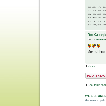
08/09, -14.7°C__14/15, - 3.6°
09/10, -10.0°C__15/16, - 5.9°
10/11, - 7.9°C__16/17, - 7.9°
11/12, -14.7°C__17/18, - 8.3°
12/13, - 7.9°C__18/19, - 7.5°C
13/14, - 0.8°C__19/20, - 2.8°C
Re: Groetj
door
koenmar
Men tuinhuis 
Vorige
Plaats een reactie
Keer terug naar
WIE IS ER ONLI
Gebruikers op dit