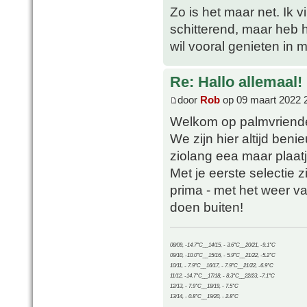
Zo is het maar net. Ik v
schitterend, maar heb he
wil vooral genieten in m
Re: Hallo allemaal!
door
Rob
op 09 maart 2022 
Welkom op palmvriend
We zijn hier altijd ben
ziolang eea maar plaatj
Met je eerste selectie zi
prima - met het weer v
doen buiten!
08/09, -14.7°C__14/15, - 3.6°C__20/21, -9.1°C
09/10, -10.0°C__15/16, - 5.9°C__21/22, -5.2°C
10/11, - 7.9°C__16/17, - 7.9°C__21/22, -6.9°C
11/12, -14.7°C__17/18, - 8.3°C__22/23, -7.1°C
12/13, - 7.9°C__18/19, - 7.5°C
13/14, - 0.8°C__19/20, - 2.8°C