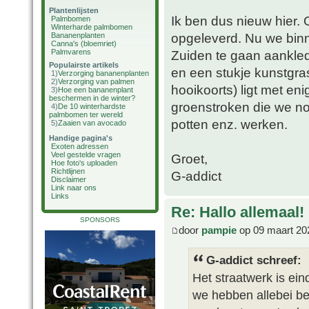
Plantenlijsten
Ik ben dus nieuw hier.
Palmbomen
Winterharde palmbomen
opgeleverd. Nu we binne
Bananenplanten
Canna's (bloemriet)
Palmvarens
Zuiden te gaan aanklede
Populairste artikels
en een stukje kunstgras
1)
Verzorging bananenplanten
2)
Verzorging van palmen
hooikoorts) ligt met en
3)
Hoe een bananenplant
beschermen in de winter?
groenstroken die we n
4)
De 10 winterhardste
palmbomen ter wereld
potten enz. werken.
5)
Zaaien van avocado
Handige pagina's
Exoten adressen
Veel gestelde vragen
Groet,
Hoe foto's uploaden
Richtlijnen
G-addict
Disclaimer
Link naar ons
Links
Re: Hallo allemaal!
SPONSORS
door
pampie
op 09 maart 20
G-addict schreef:
Het straatwerk is ein
we hebben allebei beh