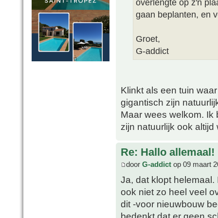
overlengte op z'n pl
gaan beplanten, en v
Groet,
G-addict
Klinkt als een tuin waa
gigantisch zijn natuurli
Maar wees welkom. Ik be
zijn natuurlijk ook altij
Re: Hallo allemaal!
door
G-addict
op 09 maart 2
Ja, dat klopt helemaal. 
ook niet zo heel veel 
dit -voor nieuwbouw beg
bedenkt dat er geen sch