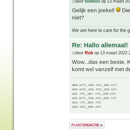
door
tankton
op 13 maart 20
Gelijk een joekel!
Die
niet?
We are here to care for the 
Re: Hallo allemaal!
door
Rob
op 13 maart 2022 
Wow...das een beste. Kr
komt wsl vanzelf met de
08/09, -14.7°C__14/15, - 3.6°C__20/21, -9.1°C
09/10, -10.0°C__15/16, - 5.9°C__21/22, -5.2°C
10/11, - 7.9°C__16/17, - 7.9°C__21/22, -6.9°C
11/12, -14.7°C__17/18, - 8.3°C__22/23, -7.1°C
12/13, - 7.9°C__18/19, - 7.5°C
13/14, - 0.8°C__19/20, - 2.8°C
Plaats een reactie