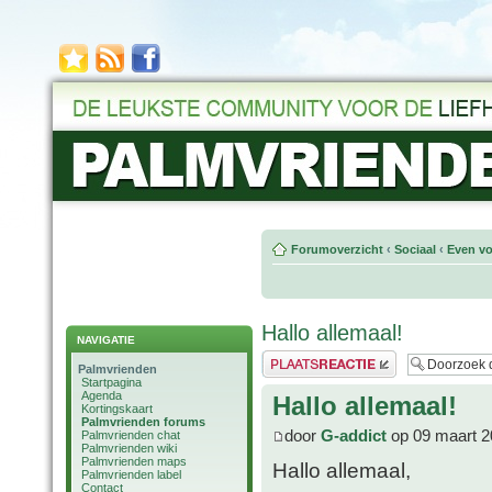
Forumoverzicht
‹
Sociaal
‹
Even vo
Hallo allemaal!
NAVIGATIE
Plaats een reactie
Palmvrienden
Startpagina
Agenda
Hallo allemaal!
Kortingskaart
Palmvrienden forums
door
G-addict
op 09 maart 2
Palmvrienden chat
Palmvrienden wiki
Palmvrienden maps
Hallo allemaal,
Palmvrienden label
Contact