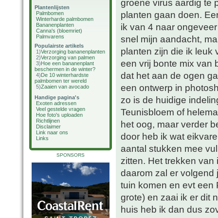
groene virus aardig te
Plantenlijsten
planten gaan doen. Eers
Palmbomen
Winterharde palmbomen
ik van 4 naar ongeveer
Bananenplanten
Canna's (bloemriet)
Palmvarens
snel mijn aandacht, maa
Populairste artikels
planten zijn die ik leuk
1)
Verzorging bananenplanten
2)
Verzorging van palmen
een vrij bonte mix van
3)
Hoe een bananenplant
beschermen in de winter?
dat het aan de ogen gaa
4)
De 10 winterhardste
palmbomen ter wereld
een ontwerp in photos
5)
Zaaien van avocado
Handige pagina's
zo is de huidige indelin
Exoten adressen
Veel gestelde vragen
Teunisbloem of helemaal
Hoe foto's uploaden
Richtlijnen
het oog, maar verder b
Disclaimer
Link naar ons
door heb ik wat eikvare
Links
aantal stukken mee vull
SPONSORS
zitten. Het trekken van 
daarom zal er volgend 
tuin komen en evt een
grote) en zaai ik er di
huis heb ik dan dus zov