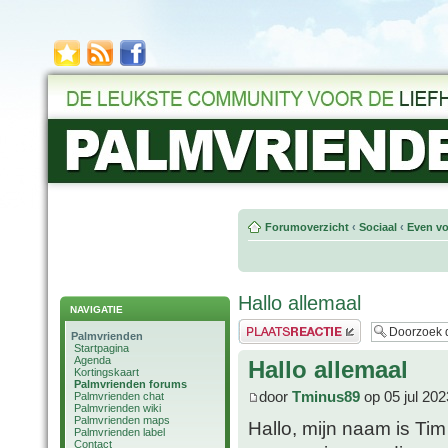
Forumoverzicht
‹
Sociaal
‹
Even vo
Hallo allemaal
NAVIGATIE
Plaats een reactie
Palmvrienden
Startpagina
Agenda
Hallo allemaal
Kortingskaart
Palmvrienden forums
door
Tminus89
op 05 jul 202
Palmvrienden chat
Palmvrienden wiki
Palmvrienden maps
Hallo, mijn naam is Tim
Palmvrienden label
Contact