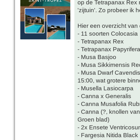
op de Tetrapanax Rex n
'zijtuin'. Zo probeer ik 
Hier een overzicht van
- 11 soorten Colocasia
- Tetrapanax Rex
- Tetrapanax Papyrifera
- Musa Basjoo
- Musa Sikkimensis Re
- Musa Dwarf Cavendish
15:00, wat grotere binn
- Musella Lasiocarpa
- Canna x Generalis
- Canna Musafolia Ru
- Canna (?, knollen va
Groen blad)
- 2x Ensete Ventricosum
- Fargesia Nitida Black