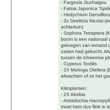
- Fargesia Jiuzhaigou
- Fatsia Japonica 'Spi
- Hedychium Densiflor
- 2x Strelitzia Nicolai 
achtertuin)
- Sophora Tetraptera (K
boom is een nationaal 
gekregen van iemand die
zaden had gekocht. Als h
tussen de inheemse pla
- Cyperus Textilis
- 2X Moringa Oleifera 
afwachten of ze het ga
Klimplanten:
- 2X Akebia
- Aristolochia macropy
moet hem dus flink in 