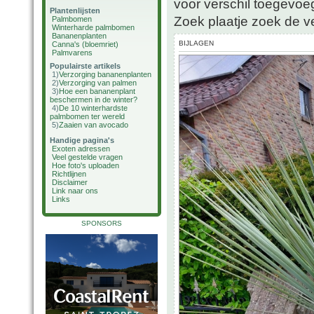
voor verschil toegevoe
Plantenlijsten
Zoek plaatje zoek de v
Palmbomen
Winterharde palmbomen
Bananenplanten
BIJLAGEN
Canna's (bloemriet)
Palmvarens
Populairste artikels
1)
Verzorging bananenplanten
2)
Verzorging van palmen
3)
Hoe een bananenplant
beschermen in de winter?
4)
De 10 winterhardste
palmbomen ter wereld
5)
Zaaien van avocado
Handige pagina's
Exoten adressen
Veel gestelde vragen
Hoe foto's uploaden
Richtlijnen
Disclaimer
Link naar ons
Links
SPONSORS