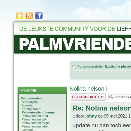
Forumoverzicht
‹
Exotische plant
Nolina nelsonii
NAVIGATIE
Plaats een reactie
Palmvrienden
Startpagina
Agenda
Re: Nolina nelson
Kortingskaart
Palmvrienden forums
door
johny
op 09 mei 2021 1
Palmvrienden chat
Palmvrienden wiki
Palmvrienden maps
update nu dan toch een
Palmvrienden label
Contact