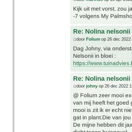
Kijk uit met vorst, zou j
-7 volgens My Palmsho
Re: Nolina nelsonii
door
Folium
op 26 dec 2022 
Dag Johny, via ondersta
Nelsonii in bloei :
https://www.tuinadvies.
Re: Nolina nelsonii
door
johny
op 26 dec 2022 1
@ Folium zeer mooi exe
van mij heeft het goed
mooi is zit ik er echt n
gat in plant.Die van jo
De mijne hebben dit ja