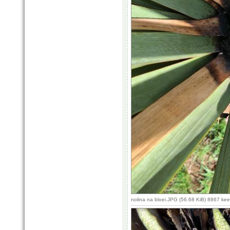
nolina na bloei.JPG (56.68 KiB) 8867 ke