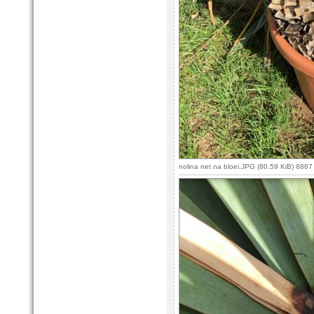
nolina net na bloei.JPG (80.59 KiB) 886