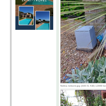
Nolina nelsonii.jpg (448.51 KiB) 12889 k