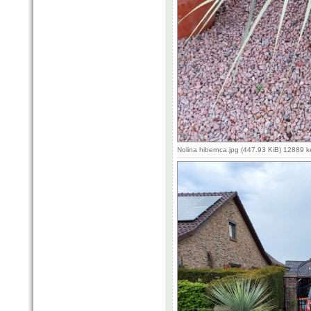
Nolina hibernca.jpg (447.93 KiB) 12889 