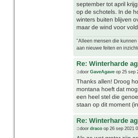
september tot april krij
op de schotels. In de 
winters buiten blijven 
maar de wind voor voldo
"Alleen mensen die kunnen tw
aan nieuwe feiten en inzich
Re: Winterharde a
door
GaveAgave
op 25 sep 
Thanks allen! Droog hou
montana hoeft dat mogel
een heel stel die genoe
staan op dit moment (in
Re: Winterharde a
door
draco
op 26 sep 2021 0