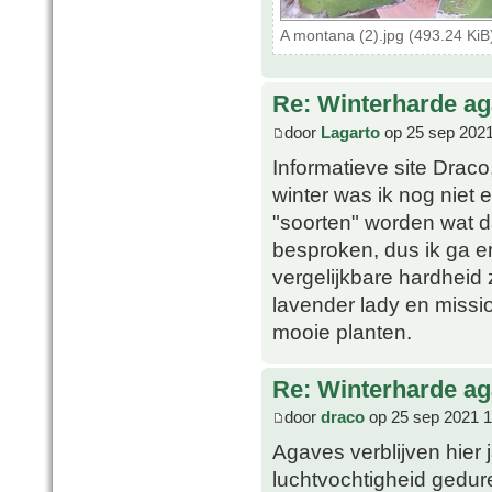
A montana (2).jpg (493.24 Ki
Re: Winterharde a
door
Lagarto
op 25 sep 2021
Informatieve site Drac
winter was ik nog niet
"soorten" worden wat da
besproken, dus ik ga e
vergelijkbare hardheid
lavender lady en miss
mooie planten.
Re: Winterharde a
door
draco
op 25 sep 2021 1
Agaves verblijven hier 
luchtvochtigheid gedur