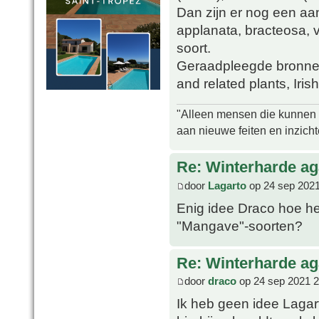
Dan zijn er nog een aa
applanata, bracteosa, v
soort.
Geraadpleegde bronne
and related plants, Irish
"Alleen mensen die kunnen tw
aan nieuwe feiten en inzich
Re: Winterharde a
door
Lagarto
op 24 sep 2021
Enig idee Draco hoe het
"Mangave"-soorten?
Re: Winterharde a
door
draco
op 24 sep 2021 2
Ik heb geen idee Lagart