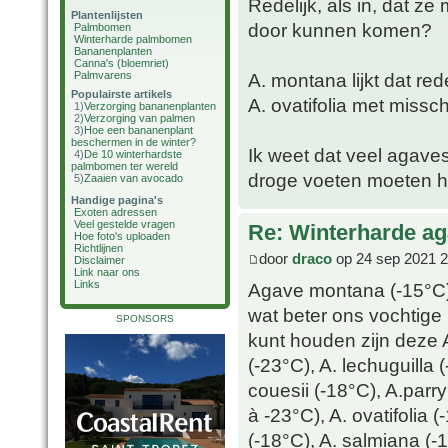
Redelijk, als in, dat ze
Plantenlijsten
door kunnen komen?
Palmbomen
Winterharde palmbomen
Bananenplanten
Canna's (bloemriet)
Palmvarens
A. montana lijkt dat red
Populairste artikels
A. ovatifolia met miss
1)
Verzorging bananenplanten
2)
Verzorging van palmen
3)
Hoe een bananenplant
beschermen in de winter?
Ik weet dat veel agav
4)
De 10 winterhardste
palmbomen ter wereld
droge voeten moeten he
5)
Zaaien van avocado
Handige pagina's
Exoten adressen
Veel gestelde vragen
Re: Winterharde a
Hoe foto's uploaden
Richtlijnen
door
draco
op 24 sep 2021 2
Disclaimer
Link naar ons
Links
Agave montana (-15°C
wat beter ons vochtige 
SPONSORS
kunt houden zijn deze 
(-23°C), A. lechuguilla 
couesii (-18°C), A.par
à -23°C), A. ovatifolia (
(-18°C), A. salmiana (-1