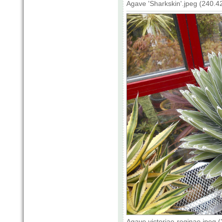
Agave 'Sharkskin'.jpeg (240.
Agave victoriae-reginae.jpeg 