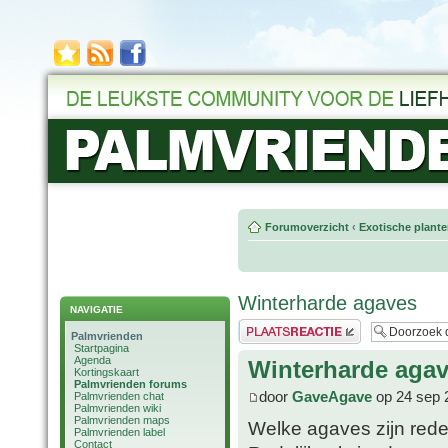
Forumoverzicht
‹
Exotische plant
Winterharde agaves
NAVIGATIE
Plaats een reactie
Palmvrienden
Startpagina
Agenda
Winterharde aga
Kortingskaart
Palmvrienden forums
door
GaveAgave
op 24 sep 
Palmvrienden chat
Palmvrienden wiki
Palmvrienden maps
Welke agaves zijn rede
Palmvrienden label
Contact