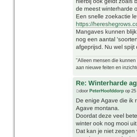
hierbij ook geldt zoals 
de meest winterharde o
Een snelle zoekactie le
https://hereshegrows.
Mangaves kunnen blijk
nog een aantal 'soorten
afgeprijsd. Nu wel spij
"Alleen mensen die kunnen tw
aan nieuwe feiten en inzich
Re: Winterharde a
door
PeterHoofddorp
op 25
De enige Agave die ik 
Agave montana.
Doordat deze veel beter
winter ook nog mooi uit
Dat kan je niet zeggen