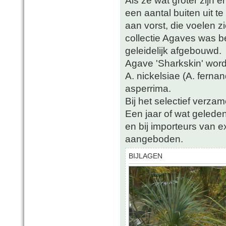
Als ze wat groter zijn 
een aantal buiten uit t
aan vorst, die voelen z
collectie Agaves was be
geleidelijk afgebouwd.
Agave 'Sharkskin' word
A. nickelsiae (A. fernand
asperrima.
Bij het selectief verzam
Een jaar of wat gelede
en bij importeurs van 
aangeboden.
BIJLAGEN