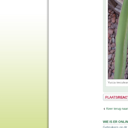
Yucca treculea
Plaats een reactie
Keer terug naa
WIE IS ER ONLI
Gebruikers op dit