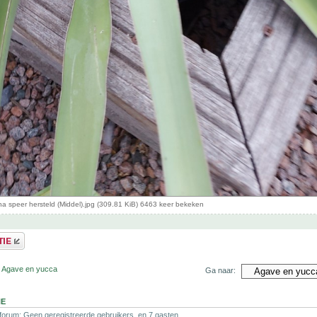
na speer hersteld (Middel).jpg (309.81 KiB) 6463 keer bekeken
r Agave en yucca
Ga naar:
NE
 forum: Geen geregistreerde gebruikers. en 7 gasten