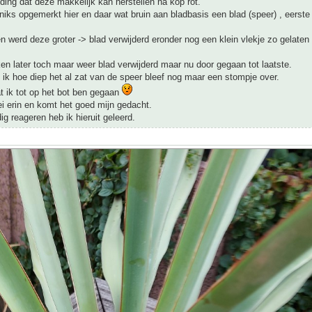
ding dat deze makkelijk kan herstellen na kop rot.
iks opgemerkt hier en daar wat bruin aan bladbasis een blad (speer) , eerste
 werd deze groter -> blad verwijderd eronder nog een klein vlekje zo gelate
n later toch maar weer blad verwijderd maar nu door gegaan tot laatste.
ik hoe diep het al zat van de speer bleef nog maar een stompje over.
t ik tot op het bot ben gegaan
ei erin en komt het goed mijn gedacht.
ig reageren heb ik hieruit geleerd.