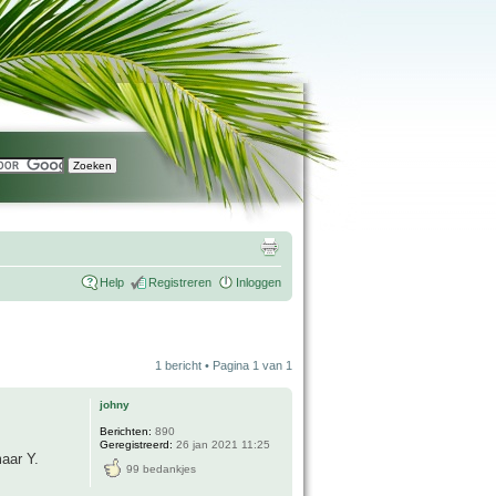
Help
Registreren
Inloggen
1 bericht • Pagina
1
van
1
johny
Berichten:
890
Geregistreerd:
26 jan 2021 11:25
maar Y.
99 bedankjes