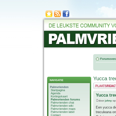
Forumoverz
Yucca tre
NAVIGATIE
Plaats een reactie
Palmvrienden
Startpagina
Agenda
Yucca tre
Kortingskaart
Palmvrienden forums
door
johny
op 
Palmvrienden chat
Palmvrienden wiki
Een yucca die
Palmvrienden maps
treculeana on
Palmvrienden label
Contact