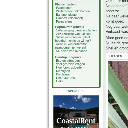
Ook is er mel
Plantenlijsten
Na aanschaf n
Palmbomen
hoort zo.
Winterharde palmbomen
Bananenplanten
Na paar weken
Canna's (bloemriet)
komt goed.
Palmvarens
Nog paar weke
Populairste artikels
1)
Verzorging bananenplanten
Verbaast was 
2)
Verzorging van palmen
3)
Hoe een bananenplant
Maar goed da
beschermen in de winter?
Nu zit de gro
4)
De 10 winterhardste
palmbomen ter wereld
Snel en grond
5)
Zaaien van avocado
BIJLAGEN
Handige pagina's
Exoten adressen
Veel gestelde vragen
Hoe foto's uploaden
Richtlijnen
Disclaimer
Link naar ons
Links
SPONSORS