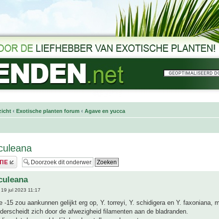
icht
‹
Exotische planten forum
‹
Agave en yucca
culeana
culeana
19 jul 2023 11:17
 -15 zou aankunnen gelijkt erg op, Y. torreyi, Y. schidigera en Y. faxoniana, 
derscheidt zich door de afwezigheid filamenten aan de bladranden.