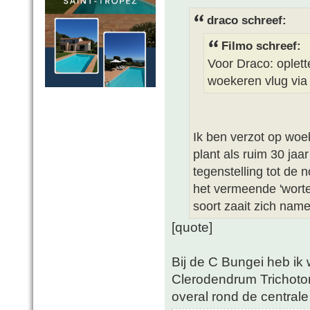
draco schreef:
Filmo schreef:
Voor Draco: oplett
woekeren vlug via u
Ik ben verzot op woe
plant als ruim 30 ja
tegenstelling tot de 
het vermeende 'worte
soort zaait zich namel
[quote]
Bij de C Bungei heb ik
Clerodendrum Trichotomu
overal rond de centrale 