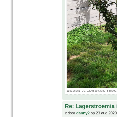
118126351_307020053973883_56880716
Re: Lagerstroemia 
door
danny2
op 23 aug 2020