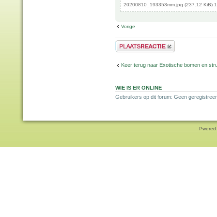
20200810_193353mm.jpg (237.12 KiB) 1
Vorige
Plaats een reactie
Keer terug naar Exotische bomen en str
WIE IS ER ONLINE
Gebruikers op dit forum: Geen geregistree
Pwered