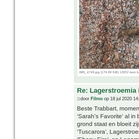
IMG_4749.jpg (179.89 KiB) 13652 keer 
Re: Lagerstroemia 
door
Filmo
op 18 jul 2020 14
Beste Trabbart, moment
‘Sarah’s Favorite‘ al in 
grond staat en bloeit z
‘Tuscarora’, Lagerstroe