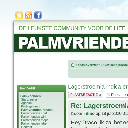
Forumoverzicht
‹
Exotische plant
Lagerstroemia indica e
NAVIGATIE
Plaats een reactie
Palmvrienden
Startpagina
Agenda
Re: Lagerstroemi
Kortingskaart
Palmvrienden forums
door
Filmo
op 18 jul 2020 01
Palmvrienden chat
Palmvrienden wiki
Palmvrienden maps
Hey Draco, ik zal het e
Palmvrienden label
Contact