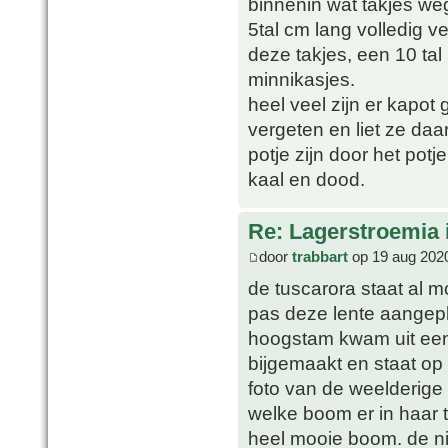
binnenin wat takjes w
5tal cm lang volledig v
deze takjes, een 10 tal
minnikasjes.
heel veel zijn er kapot
vergeten en liet ze daar
potje zijn door het potj
kaal en dood.
Re: Lagerstroemia 
door
trabbart
op 19 aug 202
de tuscarora staat al mo
pas deze lente aangepla
hoogstam kwam uit een 
bijgemaakt en staat op
foto van de weelderige
welke boom er in haar t
heel mooie boom. de n