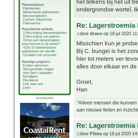
het telkens bij het uit
Plantenlijsten
ondergrondse wortel. I
Palmbomen
Winterharde palmbomen
Bananenplanten
Canna's (bloemriet)
Palmvarens
Re: Lagerstroemia 
Populairste artikels
door
draco
op 18 jul 2020 11
1)
Verzorging bananenplanten
2)
Verzorging van palmen
3)
Hoe een bananenplant
Misschien kun je prober
beschermen in de winter?
4)
De 10 winterhardste
Bij C. bungei is het zo
palmbomen ter wereld
5)
Zaaien van avocado
hier tot meters ver tevo
Handige pagina's
alles door elkaar en de
Exoten adressen
Veel gestelde vragen
Hoe foto's uploaden
Richtlijnen
Groet,
Disclaimer
Link naar ons
Links
Han
SPONSORS
"Alleen mensen die kunnen tw
aan nieuwe feiten en inzich
Re: Lagerstroemia 
door
Filmo
op 18 jul 2020 14