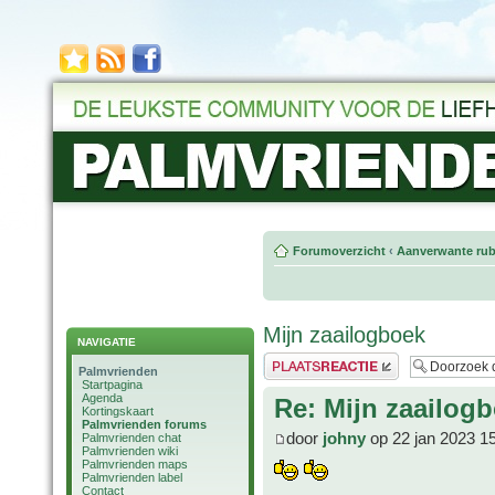
Forumoverzicht
‹
Aanverwante rub
Mijn zaailogboek
NAVIGATIE
Plaats een reactie
Palmvrienden
Startpagina
Agenda
Re: Mijn zaailog
Kortingskaart
Palmvrienden forums
door
johny
op 22 jan 2023 1
Palmvrienden chat
Palmvrienden wiki
Palmvrienden maps
Palmvrienden label
Contact