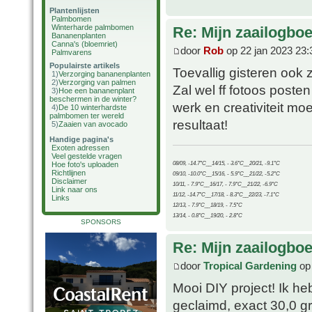
Plantenlijsten
Palmbomen
Winterharde palmbomen
Re: Mijn zaailogbo
Bananenplanten
Canna's (bloemriet)
door
Rob
op 22 jan 2023 23:
Palmvarens
Populairste artikels
Toevallig gisteren ook
1)
Verzorging bananenplanten
2)
Verzorging van palmen
Zal wel ff fotoos posten
3)
Hoe een bananenplant
beschermen in de winter?
werk en creativiteit mo
4)
De 10 winterhardste
palmbomen ter wereld
resultaat!
5)
Zaaien van avocado
Handige pagina's
Exoten adressen
Veel gestelde vragen
Hoe foto's uploaden
08/09, -14.7°C__14/15, - 3.6°C__20/21, -9.1°C
Richtlijnen
09/10, -10.0°C__15/16, - 5.9°C__21/22, -5.2°C
Disclaimer
10/11, - 7.9°C__16/17, - 7.9°C__21/22, -6.9°C
Link naar ons
11/12, -14.7°C__17/18, - 8.3°C__22/23, -7.1°C
Links
12/13, - 7.9°C__18/19, - 7.5°C
13/14, - 0.8°C__19/20, - 2.8°C
SPONSORS
Re: Mijn zaailogbo
door
Tropical Gardening
op 
Mooi DIY project! Ik h
geclaimd, exact 30,0 g