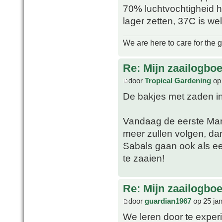
70% luchtvochtigheid h
lager zetten, 37C is we
We are here to care for the 
Re: Mijn zaailogbo
door
Tropical Gardening
op 
De bakjes met zaden in
Vandaag de eerste Mani
meer zullen volgen, da
Sabals gaan ook als ee
te zaaien!
Re: Mijn zaailogbo
door
guardian1967
op 25 ja
We leren door te exper