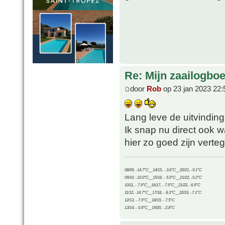
Re: Mijn zaailogbo
door
Rob
op 23 jan 2023 22:
Lang leve de uitvinding
Ik snap nu direct ook
hier zo goed zijn vert
08/09, -14.7°C__14/15, - 3.6°C__20/21, -9.1°C
09/10, -10.0°C__15/16, - 5.9°C__21/22, -5.2°C
10/11, - 7.9°C__16/17, - 7.9°C__21/22, -6.9°C
11/12, -14.7°C__17/18, - 8.3°C__22/23, -7.1°C
12/13, - 7.9°C__18/19, - 7.5°C
13/14, - 0.8°C__19/20, - 2.8°C