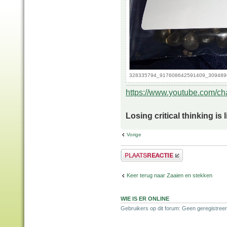
328335794_917608642591409_30948988
https://www.youtube.com/
Losing critical thinking is 
Vorige
Plaats een reactie
Keer terug naar Zaaien en stekken
WIE IS ER ONLINE
Gebruikers op dit forum: Geen geregistreer