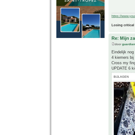
https://www.yo
Losing critical
Re: Mijn z
door
guardia
Eindelijk no
4 kiemers bi
Cross my fin
UPDATE 6 ki
BIJLAGEN