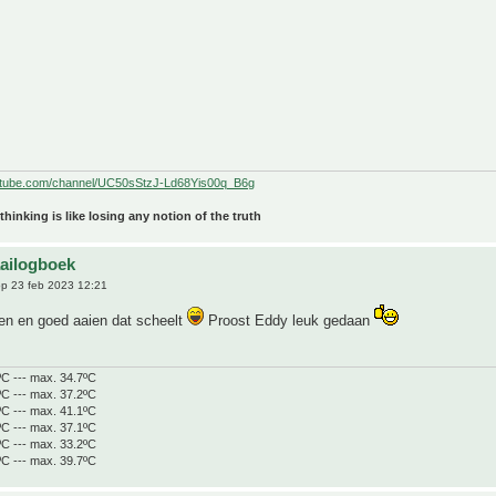
utube.com/channel/UC50sStzJ-Ld68Yis00q_B6g
 thinking is like losing any notion of the truth
aailogboek
p 23 feb 2023 12:21
n en goed aaien dat scheelt
Proost Eddy leuk gedaan
ºC --- max. 34.7ºC
ºC --- max. 37.2ºC
ºC --- max. 41.1ºC
ºC --- max. 37.1ºC
ºC --- max. 33.2ºC
ºC --- max. 39.7ºC