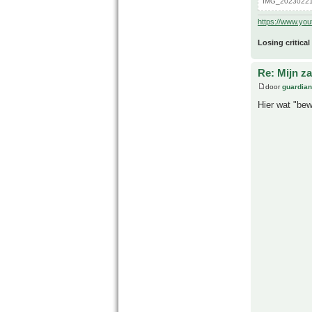
IMG_20230221_
https://www.yo
Losing critical
Re: Mijn z
door
guardia
Hier wat "be