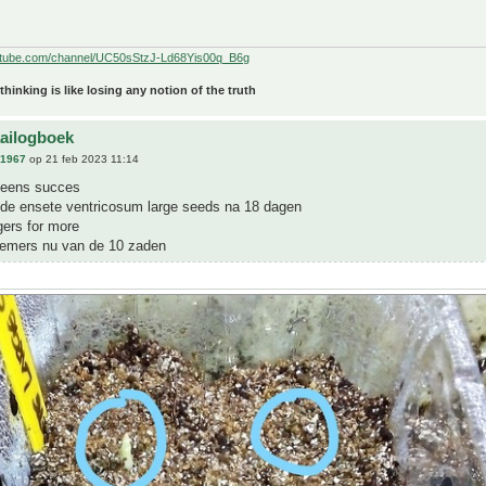
utube.com/channel/UC50sStzJ-Ld68Yis00q_B6g
 thinking is like losing any notion of the truth
aailogboek
n1967
op 21 feb 2023 11:14
g eens succes
j de ensete ventricosum large seeds na 18 dagen
gers for more
emers nu van de 10 zaden