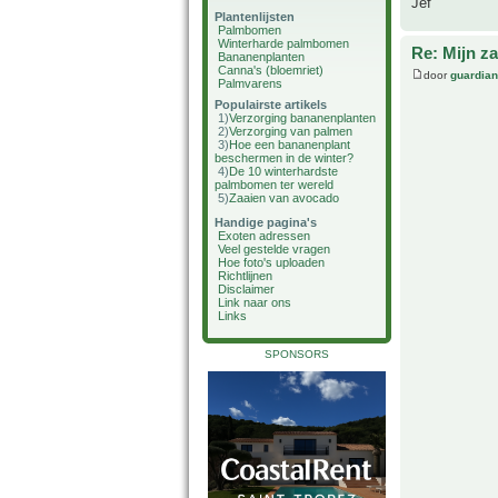
Jef
Plantenlijsten
Palmbomen
Winterharde palmbomen
Re: Mijn z
Bananenplanten
Canna's (bloemriet)
door
guardia
Palmvarens
Populairste artikels
1)
Verzorging bananenplanten
2)
Verzorging van palmen
3)
Hoe een bananenplant
beschermen in de winter?
4)
De 10 winterhardste
palmbomen ter wereld
5)
Zaaien van avocado
Handige pagina's
Exoten adressen
Veel gestelde vragen
Hoe foto's uploaden
Richtlijnen
Disclaimer
Link naar ons
Links
SPONSORS