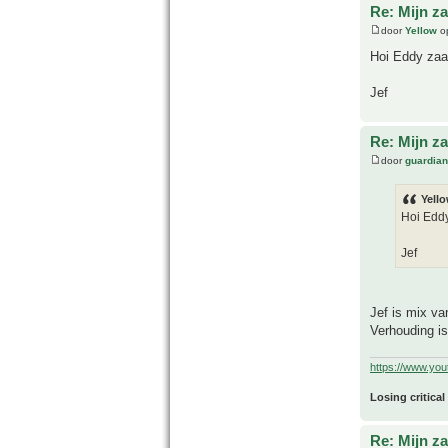
Re: Mijn z
door
Yellow
op
Hoi Eddy zaai 
Jef
Re: Mijn z
door
guardia
Yello
Hoi Eddy 
Jef
Jef is mix va
Verhouding i
https://www.yo
Losing critical
Re: Mijn z