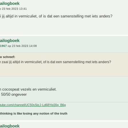
aailogboek
 23 feb 2023 13:41
jij altijd in vermiculiet, of is dat een samenstelling met iets anders?
aailogboek
n1967
op 23 feb 2023 14:08
w schreef:
zaai jij altijd in vermiculiet, of is dat een samenstelling met iets anders?
n cocospeat vezels en vermiculiet.
s 50/50 ongeveer
utube.com/channel/UC50sStzJ-Ld68Yis00q_B6g
 thinking is like losing any notion of the truth
aailogboek