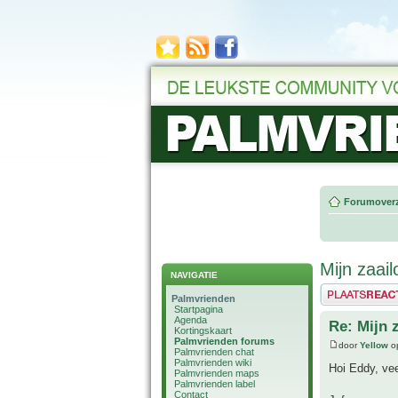
Forumoverz
Mijn zaai
NAVIGATIE
Plaats een reactie
Palmvrienden
Startpagina
Agenda
Re: Mijn 
Kortingskaart
Palmvrienden forums
door
Yellow
op
Palmvrienden chat
Palmvrienden wiki
Hoi Eddy, vee
Palmvrienden maps
Palmvrienden label
Contact