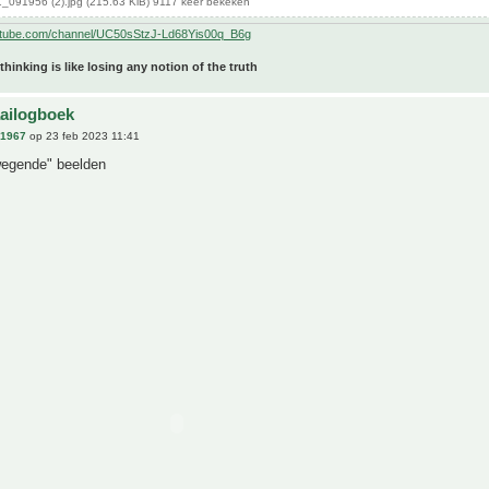
091956 (2).jpg (215.63 KiB) 9117 keer bekeken
utube.com/channel/UC50sStzJ-Ld68Yis00q_B6g
 thinking is like losing any notion of the truth
aailogboek
n1967
op 23 feb 2023 11:41
wegende" beelden