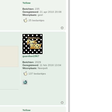
Yellow
Berichten:
235
Geregistreerd:
21 apr 2010 20:08
Woonplaats:
geel
25 bedankjes
guardian1967
Berichten:
2029
Geregistreerd:
11 feb 2016 13:04
Woonplaats:
Neerpelt
137 bedankjes
Yellow