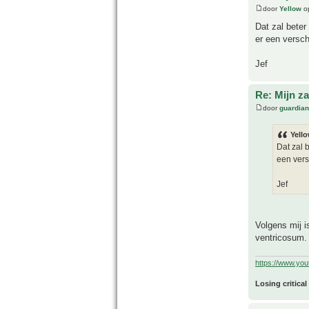
door
Yellow
op
Dat zal beter
er een versc
Jef
Re: Mijn z
door
guardia
Yello
Dat zal 
een vers
Jef
Volgens mij 
ventricosum.
https://www.yo
Losing critical