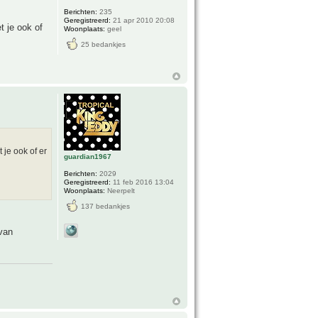
Berichten:
235
Geregistreerd:
21 apr 2010 20:08
t je ook of
Woonplaats:
geel
25 bedankjes
 je ook of er
guardian1967
Berichten:
2029
Geregistreerd:
11 feb 2016 13:04
Woonplaats:
Neerpelt
137 bedankjes
van