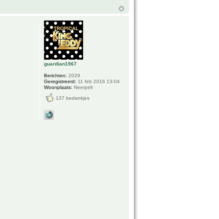
guardian1967
Berichten:
2029
Geregistreerd:
11 feb 2016 13:04
Woonplaats:
Neerpelt
137 bedankjes