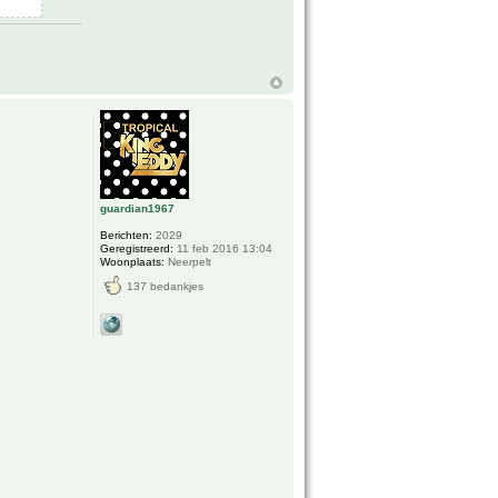
guardian1967
Berichten:
2029
Geregistreerd:
11 feb 2016 13:04
Woonplaats:
Neerpelt
137 bedankjes