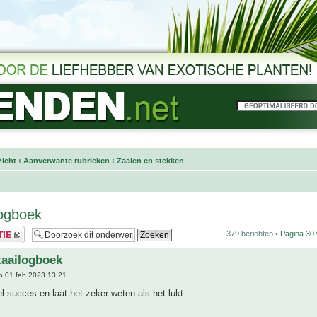
icht
‹
Aanverwante rubrieken
‹
Zaaien en stekken
logboek
379 berichten •
Pagina
30
zaailogboek
 01 feb 2023 13:21
l succes en laat het zeker weten als het lukt