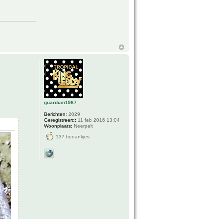
guardian1967
Berichten:
2029
Geregistreerd:
11 feb 2016 13:04
Woonplaats:
Neerpelt
137 bedankjes