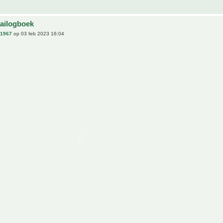
aailogboek
n1967
op 03 feb 2023 16:04