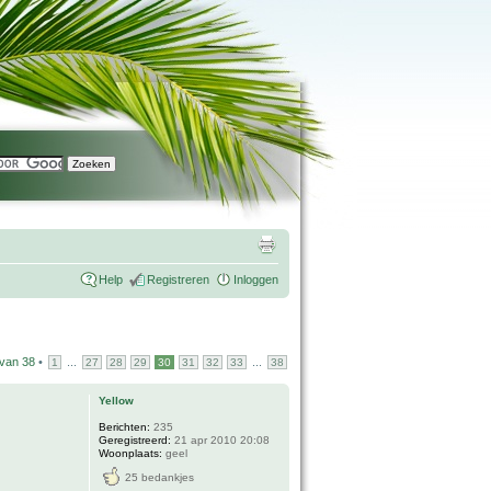
Help
Registreren
Inloggen
van
38
•
...
...
1
27
28
29
30
31
32
33
38
Yellow
Berichten:
235
Geregistreerd:
21 apr 2010 20:08
Woonplaats:
geel
25 bedankjes