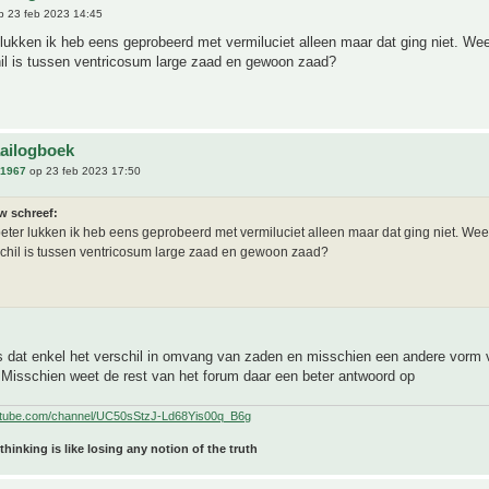
 23 feb 2023 14:45
 lukken ik heb eens geprobeerd met vermiluciet alleen maar dat ging niet. Wee
hil is tussen ventricosum large zaad en gewoon zaad?
aailogboek
n1967
op 23 feb 2023 17:50
w schreef:
beter lukken ik heb eens geprobeerd met vermiluciet alleen maar dat ging niet. Weet
chil is tussen ventricosum large zaad en gewoon zaad?
is dat enkel het verschil in omvang van zaden en misschien een andere vorm 
 Misschien weet de rest van het forum daar een beter antwoord op
utube.com/channel/UC50sStzJ-Ld68Yis00q_B6g
 thinking is like losing any notion of the truth