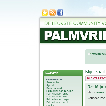
Forumoverz
Mijn zaai
NAVIGATIE
Plaats een reactie
Palmvrienden
Startpagina
Agenda
Re: Mijn 
Kortingskaart
Palmvrienden forums
door
guardia
Palmvrienden chat
Palmvrienden wiki
Vandaag nog 
Palmvrienden maps
Palmvrienden label
Contact