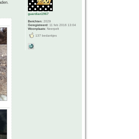
aden.
guardian1967
Berichten:
2029
Geregistreerd:
11 feb 2016 13:04
Woonplaats:
Neerpelt
137 bedankjes