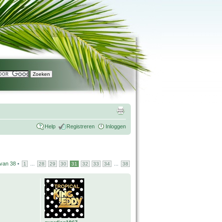
Help
Registreren
Inloggen
van
38
•
...
...
1
28
29
30
31
32
33
34
38