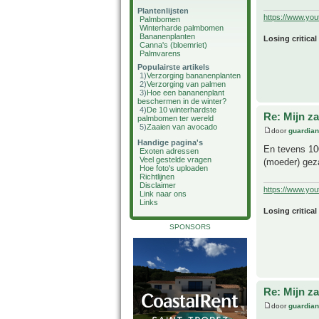
Plantenlijsten
https://www.yo
Palmbomen
Winterharde palmbomen
Bananenplanten
Losing critical
Canna's (bloemriet)
Palmvarens
Populairste artikels
1)
Verzorging bananenplanten
2)
Verzorging van palmen
3)
Hoe een bananenplant
beschermen in de winter?
4)
De 10 winterhardste
Re: Mijn z
palmbomen ter wereld
5)
Zaaien van avocado
door
guardia
Handige pagina's
En tevens 10
Exoten adressen
Veel gestelde vragen
(moeder) gez
Hoe foto's uploaden
Richtlijnen
Disclaimer
https://www.yo
Link naar ons
Links
Losing critical
SPONSORS
Re: Mijn z
door
guardia