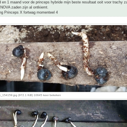
en 1 maand voor de princeps hybride mijn beste resultaat ooit voor trachy z
 NOVA zaden zijn al ontkiemt.
ing Princeps X fortwag momenteel 4
154159.jpg (972.1 KiB) 10645 keer bekeken