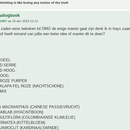
 thinking is like losing any notion of the truth
aailogboek
n1967
op 16 dec 2023 12:12
n zaden eens bekeken lol OMG de enige manier gaat zijn denk ik in trays zaa
of heeft iemand van jullie een beter idee of manier dit te doen?
T
 GEEL
D SERRE
D HOOG.
HOOG.
ROZE PURPER
JALAPA FEL ROZE (NACHTSCHONE)
MIX
S MACRANTHUS (CHINESE PASSIEVRUCHT)
LABLAB (HYACINTBOON)
ULTIFLORA (COLOMBIAANSE KLIMLELIE)
ERNATEA (KITTELBLOEM)
UAMOCLIT (KARDINAALSWINDE)