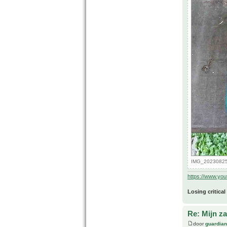
IMG_20230825_
https://www.yo
Losing critical
Re: Mijn z
door
guardia