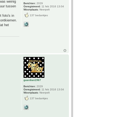
(was weinig
Berichten:
2029
tuur tussen
Geregistreerd:
11 feb 2016 13:04
Woonplaats:
Neerpelt
 foto's in
137 bedankjes
t ontkiemen.
at het
guardian1967
Berichten:
2029
Geregistreerd:
11 feb 2016 13:04
Woonplaats:
Neerpelt
137 bedankjes