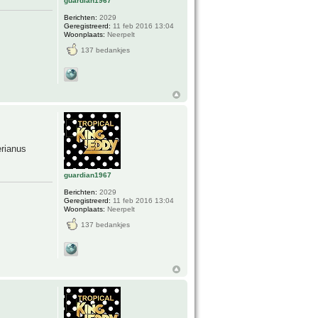
guardian1967
Berichten:
2029
Geregistreerd:
11 feb 2016 13:04
Woonplaats:
Neerpelt
137 bedankjes
rianus
guardian1967
Berichten:
2029
Geregistreerd:
11 feb 2016 13:04
Woonplaats:
Neerpelt
137 bedankjes