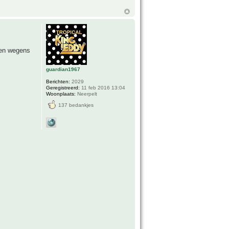
ien wegens
guardian1967
Berichten:
2029
Geregistreerd:
11 feb 2016 13:04
Woonplaats:
Neerpelt
137 bedankjes