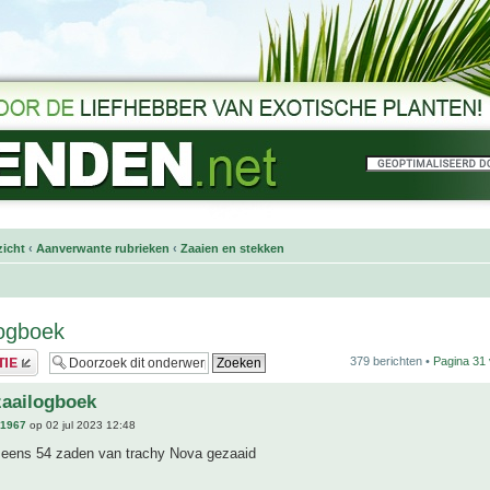
icht
‹
Aanverwante rubrieken
‹
Zaaien en stekken
logboek
379 berichten •
Pagina
31
zaailogboek
n1967
op 02 jul 2023 12:48
eens 54 zaden van trachy Nova gezaaid