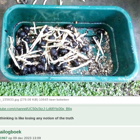
155633.jpg (278.08 KiB) 10645 keer bekeken
utube.com/channel/UC50sStzJ-Ld68Yis00q_B6g
 thinking is like losing any notion of the truth
aailogboek
n1967
op 09 dec 2023 13:09