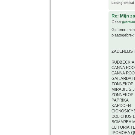
Losing critical
Re: Mijn z
door
guardia
Gisteren mij
plaatsgebrek 
ZADENLIJS
RUDBECKIA
CANNA ROO
CANNA ROO
GAILARDA 
ZONNEKOP 
MIRABILIS 
ZONNEKOP 
PAPRIKA
KARDOEN
CIONOSICY
DOLICHOS 
BOMAREA M
CLITORIA T
IPOMOEA Q