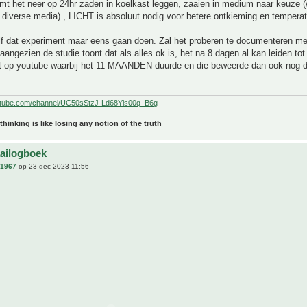
omt het neer op 24hr zaden in koelkast leggen, zaaien in medium naar keuze 
e diverse media) , LICHT is absoluut nodig voor betere ontkieming en tempera
lf dat experiment maar eens gaan doen. Zal het proberen te documenteren met
aangezien de studie toont dat als alles ok is, het na 8 dagen al kan leiden to
t op youtube waarbij het 11 MAANDEN duurde en die beweerde dan ook nog d
utube.com/channel/UC50sStzJ-Ld68Yis00q_B6g
 thinking is like losing any notion of the truth
aailogboek
n1967
op 23 dec 2023 11:56