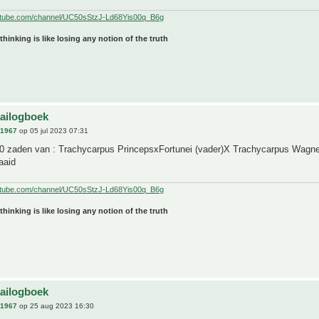
utube.com/channel/UC50sStzJ-Ld68Yis00q_B6g
 thinking is like losing any notion of the truth
aailogboek
n1967
op 05 jul 2023 07:31
0 zaden van : Trachycarpus PrincepsxFortunei (vader)X Trachycarpus Wagne
aaid
utube.com/channel/UC50sStzJ-Ld68Yis00q_B6g
 thinking is like losing any notion of the truth
aailogboek
n1967
op 25 aug 2023 16:30