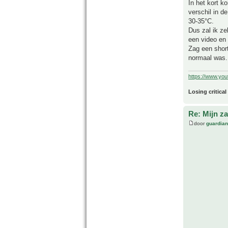
In het kort k
verschil in d
30-35°C.
Dus zal ik ze
een video en 
Zag een shor
normaal was.
https://www.yo
Losing critical
Re: Mijn z
door
guardia