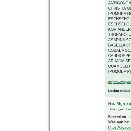
ANTIGONON
CHRISTIA O
IPOMOEA H
ESCHSCHOL
ESCHSCHOL
KORIANDERK
TROPAEOLU
ASARINA S
BASELLA OF
COBAEA SC
CARDIOSPER
ARUAJIA SE
QUAMOCLIT
IPOMOEA P
https://www.yo
Losing critical
Re: Mijn z
door
guardia
Binnenkort g
Was aan het z
https://acade