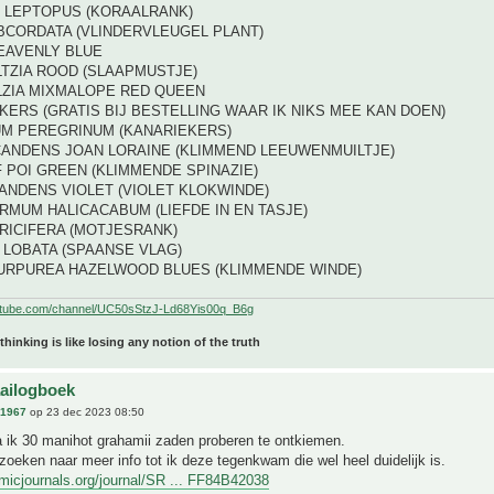
 LEPTOPUS (KORAALRANK)
BCORDATA (VLINDERVLEUGEL PLANT)
EAVENLY BLUE
TZIA ROOD (SLAAPMUSTJE)
ZIA MIXMALOPE RED QUEEN
ERS (GRATIS BIJ BESTELLING WAAR IK NIKS MEE KAN DOEN)
M PEREGRINUM (KANARIEKERS)
CANDENS JOAN LORAINE (KLIMMEND LEEUWENMUILTJE)
 POI GREEN (KLIMMENDE SPINAZIE)
ANDENS VIOLET (VIOLET KLOKWINDE)
MUM HALICACABUM (LIEFDE IN EN TASJE)
RICIFERA (MOTJESRANK)
 LOBATA (SPAANSE VLAG)
URPUREA HAZELWOOD BLUES (KLIMMENDE WINDE)
utube.com/channel/UC50sStzJ-Ld68Yis00q_B6g
 thinking is like losing any notion of the truth
aailogboek
n1967
op 23 dec 2023 08:50
a ik 30 manihot grahamii zaden proberen te ontkiemen.
oeken naar meer info tot ik deze tegenkwam die wel heel duidelijk is.
micjournals.org/journal/SR ... FF84B42038