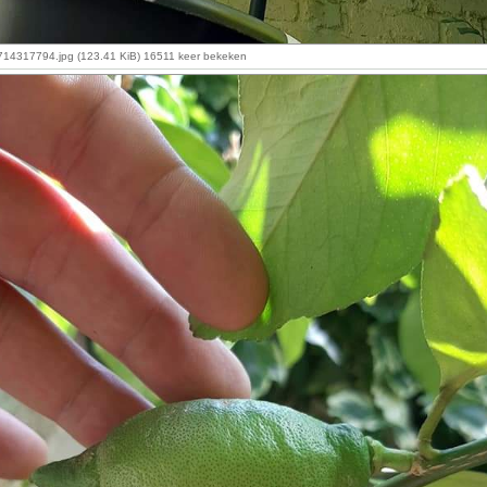
4317794.jpg (123.41 KiB) 16511 keer bekeken