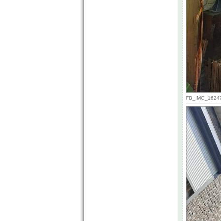
FB_IMG_162471