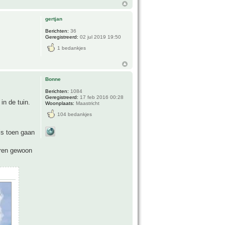
gertjan
Berichten:
36
Geregistreerd:
02 jul 2019 19:50
1 bedankjes
Bonne
Berichten:
1084
Geregistreerd:
17 feb 2016 00:28
in de tuin.
Woonplaats:
Maastricht
104 bedankjes
is toen gaan
aren gewoon