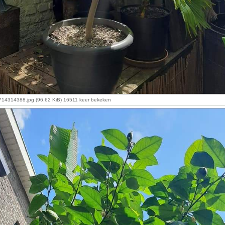
4314388.jpg (96.62 KiB) 16511 keer bekeken