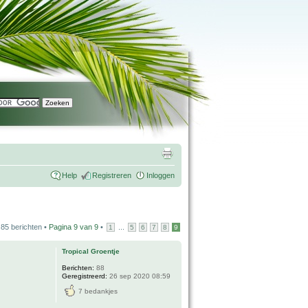
Help
Registreren
Inloggen
85 berichten •
Pagina
9
van
9
•
...
1
5
6
7
8
9
Tropical Groentje
Berichten:
88
Geregistreerd:
26 sep 2020 08:59
7 bedankjes