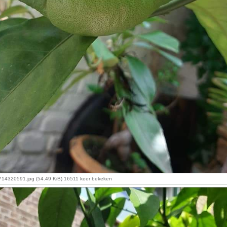
4320591.jpg (54.49 KiB) 16511 keer bekeken