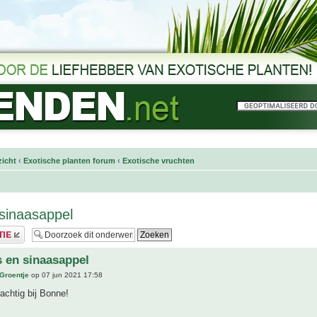
icht
‹
Exotische planten forum
‹
Exotische vruchten
 sinaasappel
s en sinaasappel
 Groentje
op 07 jun 2021 17:58
rachtig bij Bonne!