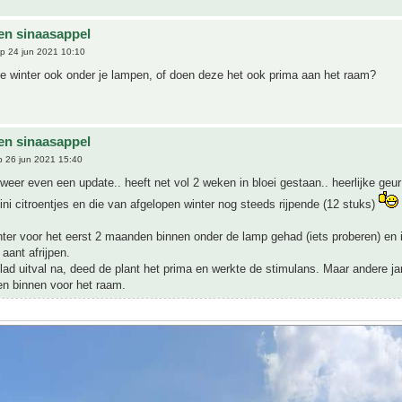
 en sinaasappel
p 24 jun 2021 10:10
 de winter ook onder je lampen, of doen deze het ook prima aan het raam?
 en sinaasappel
 26 jun 2021 15:40
weer even een update.. heeft net vol 2 weken in bloei gestaan.. heerlijke geur 
ni citroentjes en die van afgelopen winter nog steeds rijpende (12 stuks)
ter voor het eerst 2 maanden binnen onder de lamp gehad (iets proberen) en 
aant afrijpen.
lad uitval na, deed de plant het prima en werkte de stimulans. Maar andere j
een binnen voor het raam.