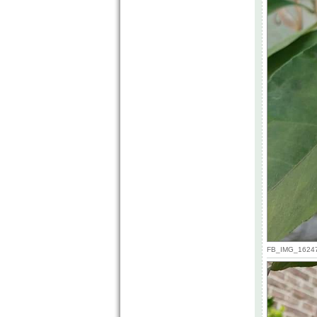
FB_IMG_162471