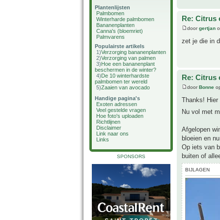
Plantenlijsten
Palmbomen
Re: Citrus
Winterharde palmbomen
Bananenplanten
door
gertjan
o
Canna's (bloemriet)
Palmvarens
zet je die in
Populairste artikels
1)
Verzorging bananenplanten
2)
Verzorging van palmen
3)
Hoe een bananenplant
beschermen in de winter?
4)
De 10 winterhardste
Re: Citrus
palmbomen ter wereld
door
Bonne
op
5)
Zaaien van avocado
Handige pagina's
Thanks! Hier 
Exoten adressen
Veel gestelde vragen
Nu vol met mi
Hoe foto's uploaden
Richtlijnen
Disclaimer
Afgelopen win
Link naar ons
bloeien en nu 
Links
Op iets van b
buiten of all
SPONSORS
BIJLAGEN