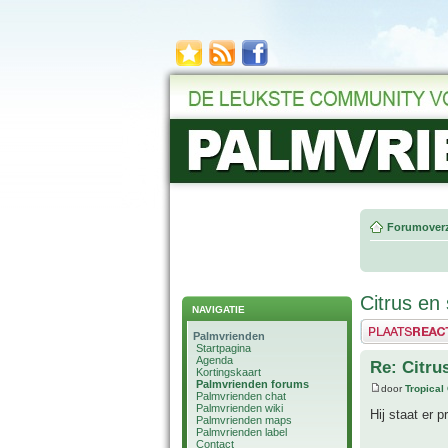
Forumoverz
Citrus en
NAVIGATIE
Plaats een reactie
Palmvrienden
Startpagina
Agenda
Re: Citru
Kortingskaart
Palmvrienden forums
door
Tropical
Palmvrienden chat
Palmvrienden wiki
Hij staat er p
Palmvrienden maps
Palmvrienden label
Contact