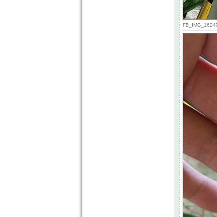
FB_IMG_162471