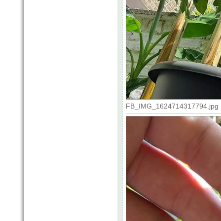
FB_IMG_1624714317794.jpg (