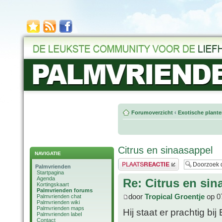
Forumoverzicht
‹
Exotische plant
Citrus en sinaasappel
NAVIGATIE
Plaats een reactie
Palmvrienden
Startpagina
Agenda
Re: Citrus en sin
Kortingskaart
Palmvrienden forums
door
Tropical Groentje
op 07
Palmvrienden chat
Palmvrienden wiki
Palmvrienden maps
Hij staat er prachtig bij
Palmvrienden label
Contact