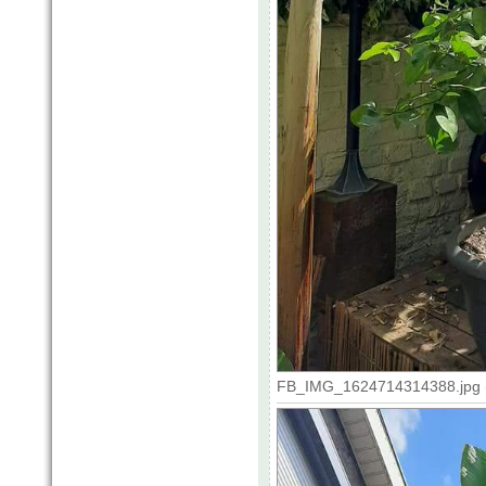
FB_IMG_1624714314388.jpg (