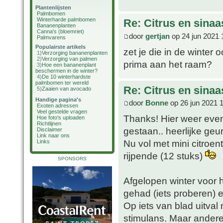
Plantenlijsten
Palmbomen
Winterharde palmbomen
Re: Citrus en sina
Bananenplanten
Canna's (bloemriet)
door
gertjan
op 24 jun 2021 
Palmvarens
Populairste artikels
zet je die in de winter
1)
Verzorging bananenplanten
2)
Verzorging van palmen
prima aan het raam?
3)
Hoe een bananenplant
beschermen in de winter?
4)
De 10 winterhardste
palmbomen ter wereld
Re: Citrus en sina
5)
Zaaien van avocado
Handige pagina's
door
Bonne
op 26 jun 2021 
Exoten adressen
Veel gestelde vragen
Thanks! Hier weer even 
Hoe foto's uploaden
Richtlijnen
gestaan.. heerlijke geur
Disclaimer
Link naar ons
Nu vol met mini citroen
Links
rijpende (12 stuks)
SPONSORS
Afgelopen winter voor 
gehad (iets proberen) e
Op iets van blad uitval
stimulans. Maar andere