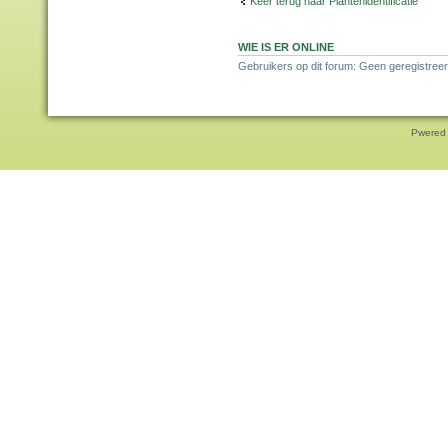
Keer terug naar Plantenidentificatie
WIE IS ER ONLINE
Gebruikers op dit forum: Geen geregistreer
Pwered