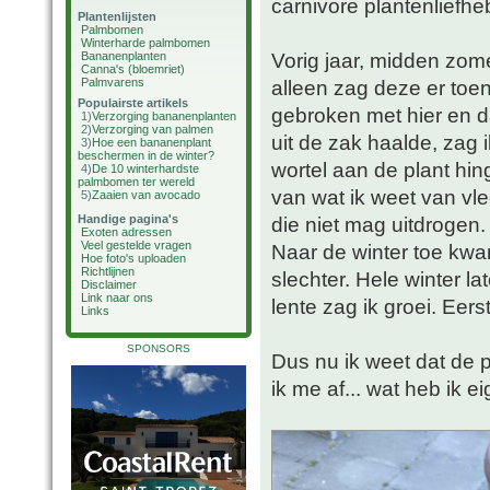
carnivore plantenliefhe
Plantenlijsten
Palmbomen
Winterharde palmbomen
Vorig jaar, midden zome
Bananenplanten
Canna's (bloemriet)
Palmvarens
alleen zag deze er toen
Populairste artikels
gebroken met hier en d
1)
Verzorging bananenplanten
2)
Verzorging van palmen
uit de zak haalde, zag 
3)
Hoe een bananenplant
beschermen in de winter?
wortel aan de plant hing
4)
De 10 winterhardste
palmbomen ter wereld
van wat ik weet van vle
5)
Zaaien van avocado
Handige pagina's
die niet mag uitdrogen.
Exoten adressen
Veel gestelde vragen
Naar de winter toe kwa
Hoe foto's uploaden
Richtlijnen
slechter. Hele winter la
Disclaimer
Link naar ons
lente zag ik groei. Eer
Links
SPONSORS
Dus nu ik weet dat de p
ik me af... wat heb ik ei