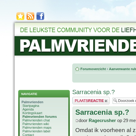
Forumoverzicht
‹
Aanverwante rub
Sarracenia sp.?
NAVIGATIE
Plaats een reactie
Palmvrienden
Startpagina
Agenda
Sarracenia sp.?
Kortingskaart
Palmvrienden forums
door
Ragecrusher
op 29 mei
Palmvrienden chat
Palmvrienden wiki
Palmvrienden maps
Omdat ik voorheen al z
Palmvrienden label
Contact