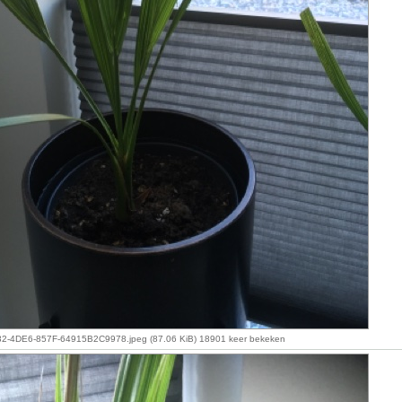
-4DE6-857F-64915B2C9978.jpeg (87.06 KiB) 18901 keer bekeken