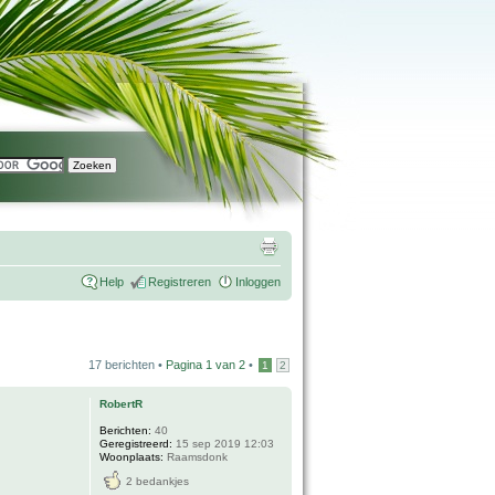
Help
Registreren
Inloggen
17 berichten •
Pagina
1
van
2
•
1
2
RobertR
Berichten:
40
Geregistreerd:
15 sep 2019 12:03
Woonplaats:
Raamsdonk
2 bedankjes