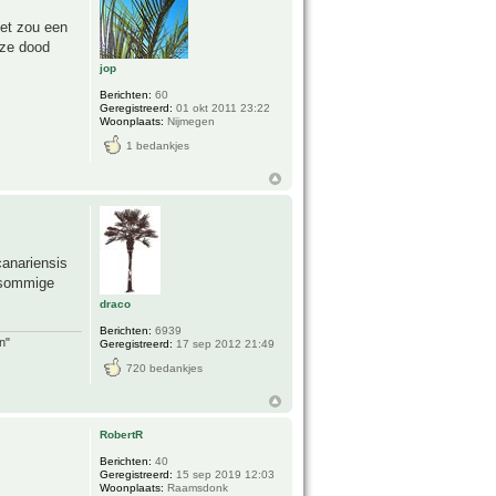
Het zou een
 ze dood
jop
Berichten:
60
Geregistreerd:
01 okt 2011 23:22
Woonplaats:
Nijmegen
1 bedankjes
canariensis
n sommige
draco
Berichten:
6939
n"
Geregistreerd:
17 sep 2012 21:49
720 bedankjes
RobertR
Berichten:
40
Geregistreerd:
15 sep 2019 12:03
Woonplaats:
Raamsdonk