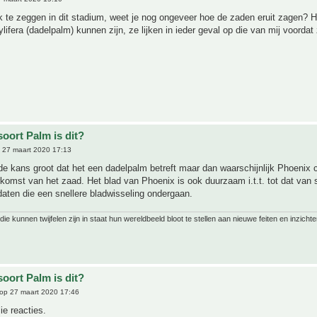
jk te zeggen in dit stadium, weet je nog ongeveer hoe de zaden eruit zagen? 
lifera (dadelpalm) kunnen zijn, ze lijken in ieder geval op die van mij voordat
oort Palm is dit?
 27 maart 2020 17:13
de kans groot dat het een dadelpalm betreft maar dan waarschijnlijk Phoenix 
komst van het zaad. Het blad van Phoenix is ook duurzaam i.t.t. tot dat va
aten die een snellere bladwisseling ondergaan.
ie kunnen twijfelen zijn in staat hun wereldbeeld bloot te stellen aan nieuwe feiten en inzichte
oort Palm is dit?
op 27 maart 2020 17:46
ie reacties.