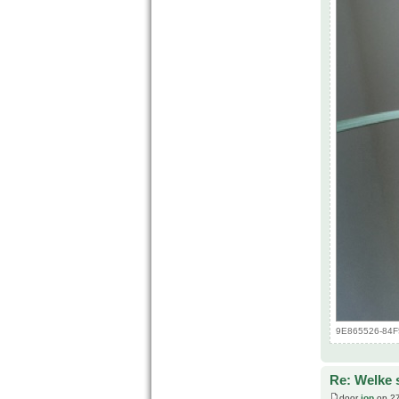
9E865526-84F5
Re: Welke s
door
jop
op 27