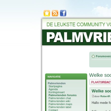
Forumoverz
Welke soo
NAVIGATIE
Plaats een reactie
Palmvrienden
Startpagina
Agenda
Welke soo
Kortingskaart
Palmvrienden forums
door
RobertR
Palmvrienden chat
Palmvrienden wiki
Hallo mede f
Palmvrienden maps
Palmvrienden label
Contact