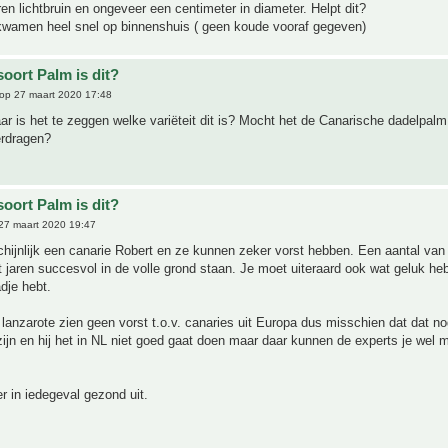
n lichtbruin en ongeveer een centimeter in diameter. Helpt dit?
wamen heel snel op binnenshuis ( geen koude vooraf gegeven)
oort Palm is dit?
op 27 maart 2020 17:48
ar is het te zeggen welke variëteit dit is? Mocht het de Canarische dadelpalm 
erdragen?
oort Palm is dit?
27 maart 2020 19:47
hijnlijk een canarie Robert en ze kunnen zeker vorst hebben. Een aantal va
t jaren succesvol in de volle grond staan. Je moet uiteraard ook wat geluk he
dje hebt.
lanzarote zien geen vorst t.o.v. canaries uit Europa dus misschien dat dat n
zijn en hij het in NL niet goed gaat doen maar daar kunnen de experts je wel 
er in iedegeval gezond uit.