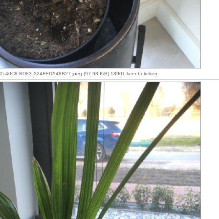
-40C8-BD83-A24FEDA48B27.jpeg (97.93 KiB) 18901 keer bekeken