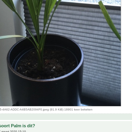
-4A62-ADDC-A4B5AB2094F0.jpeg (91.9 KiB) 18901 keer bekeken
oort Palm is dit?
 maart 2020 15:10