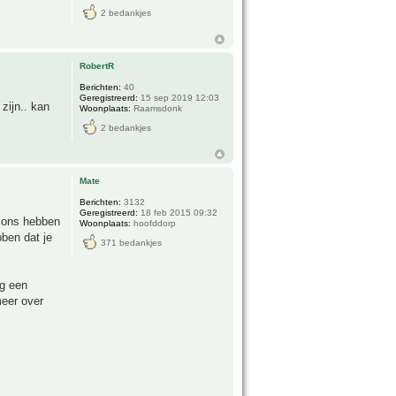
2 bedankjes
RobertR
Berichten:
40
Geregistreerd:
15 sep 2019 12:03
zijn.. kan
Woonplaats:
Raamsdonk
2 bedankjes
Mate
Berichten:
3132
Geregistreerd:
18 feb 2015 09:32
n ons hebben
Woonplaats:
hoofddorp
bben dat je
371 bedankjes
og een
meer over