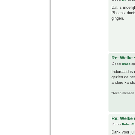
Dat is moeili
Phoenix dacty
gingen.
Re: Welke s
door
draco
op
Inderdaad is 
gezien de her
andere kandid
"Alleen mensen d
Re: Welke s
door
RobertR
Dank voor jull