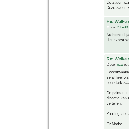
De zaden ware
Deze zaden k
Re: Welke s
door
RobertR
Na hoeveel ja
deze vorst v
Re: Welke s
door
Mate
op 
Hoogstwaarsc
ze al heel wa
een sterk zaa
De palmen in 
dingetje kan 
vertellen.
Zaailing ziet 
Gr Matko.