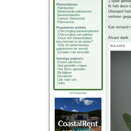
2,5jaar gele
Plantenlijsten
Ik heb deze t
Palmbomen
Uiteraard had
Winterharde palmbomen
Bananenplanten
verloren gega
Canna's (bloemriet)
Palmvarens
Kan iemand mi
Populairste artikels
1)
Verzorging bananenplanten
2)
Verzorging van palmen
Alvast dank.
3)
Hoe een bananenplant
beschermen in de winter?
4)
De 10 winterhardste
BIJLAGEN
palmbomen ter wereld
5)
Zaaien van avocado
Handige pagina's
Exoten adressen
Veel gestelde vragen
Hoe foto's uploaden
Richtlijnen
Disclaimer
Link naar ons
Links
SPONSORS