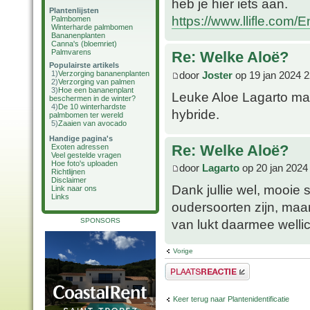
heb je hier iets aan.
Plantenlijsten
https://www.llifle.com/
Palmbomen
Winterharde palmbomen
Bananenplanten
Canna's (bloemriet)
Palmvarens
Re: Welke Aloë?
Populairste artikels
door
Joster
op 19 jan 2024 2
1)
Verzorging bananenplanten
2)
Verzorging van palmen
3)
Hoe een bananenplant
Leuke Aloe Lagarto maa
beschermen in de winter?
4)
De 10 winterhardste
hybride.
palmbomen ter wereld
5)
Zaaien van avocado
Handige pagina's
Re: Welke Aloë?
Exoten adressen
Veel gestelde vragen
Hoe foto's uploaden
door
Lagarto
op 20 jan 2024
Richtlijnen
Disclaimer
Dank jullie wel, mooie
Link naar ons
Links
oudersoorten zijn, maar
SPONSORS
van lukt daarmee wellic
Vorige
Plaats een reactie
Keer terug naar Plantenidentificatie