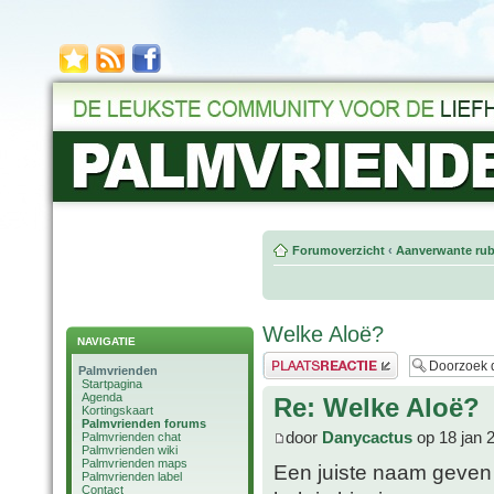
Forumoverzicht
‹
Aanverwante rub
Welke Aloë?
NAVIGATIE
Plaats een reactie
Palmvrienden
Startpagina
Agenda
Re: Welke Aloë?
Kortingskaart
Palmvrienden forums
door
Danycactus
op 18 jan 
Palmvrienden chat
Palmvrienden wiki
Palmvrienden maps
Een juiste naam geven
Palmvrienden label
Contact