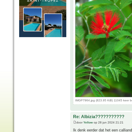
IMGP7964.jpg (823.95 KiB) 11045 keer 
Re: Albizia???????????
door
Yellow
op 28 jun 2024 21:21
Ik denk eerder dat het een calliand