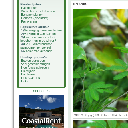
Plantenlijsten
BIJLAGEN
Palmbomen
Winterharde palmbomen
Bananenplanten
Canna's (bloemriet)
Palmvarens
Populairste artikels
1)
Verzorging bananenplanten
2)
Verzorging van palmen
3)
Hoe een bananenplant
beschermen in de winter?
4)
De 10 winterhardste
palmbomen ter wereld
5)
Zaaien van avocado
Handige pagina's
Exoten adressen
Veel gestelde vragen
Hoe foto's uploaden
Richtlijnen
Disclaimer
Link naar ons
Links
SPONSORS
IMGP7963.jpg (809.58 KiB) 11045 keer 