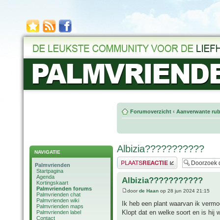
Forumoverzicht
‹
Aanverwante rub
Albizia???????????
NAVIGATIE
Plaats een reactie
Palmvrienden
Startpagina
Agenda
Albizia???????????
Kortingskaart
Palmvrienden forums
door
de Haan
op 28 jun 2024 21:15
Palmvrienden chat
Palmvrienden wiki
Ik heb een plant waarvan ik vermoe
Palmvrienden maps
Klopt dat en welke soort en is hij 
Palmvrienden label
Contact