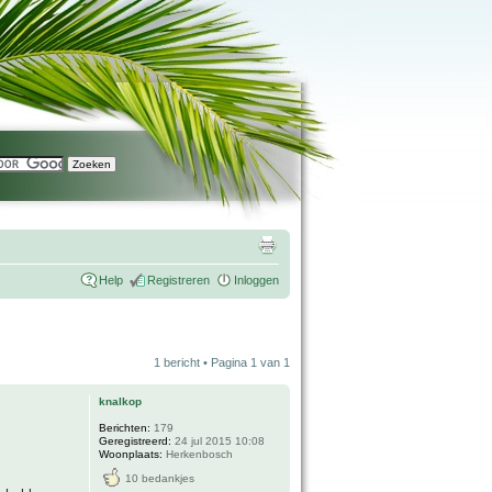
Help
Registreren
Inloggen
1 bericht • Pagina
1
van
1
knalkop
Berichten:
179
Geregistreerd:
24 jul 2015 10:08
Woonplaats:
Herkenbosch
10 bedankjes