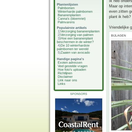
Ik heb onders
Plantenlijsten
Maar op inter
Palmbomen
even zitten 
Winterharde palmbomen
Bananenplanten
plant ik heb?
Canna's (bloemriet)
Palmvarens
Vriendelijke 
Populairste artikels
1)
Verzorging bananenplanten
2)
Verzorging van palmen
BIJLAGEN
3)
Hoe een bananenplant
beschermen in de winter?
4)
De 10 winterhardste
palmbomen ter wereld
5)
Zaaien van avocado
Handige pagina's
Exoten adressen
Veel gestelde vragen
Hoe foto's uploaden
Richtlijnen
Disclaimer
Link naar ons
Links
SPONSORS