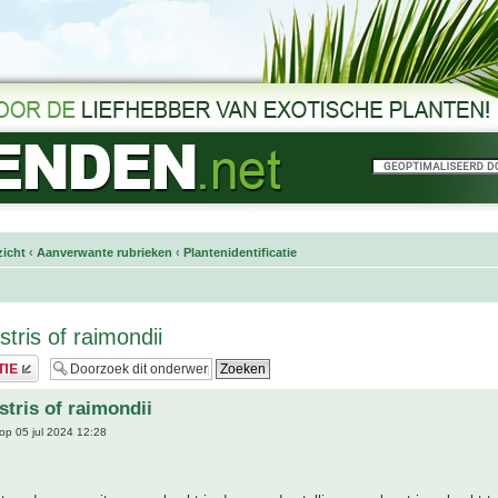
icht
‹
Aanverwante rubrieken
‹
Plantenidentificatie
tris of raimondii
stris of raimondii
op 05 jul 2024 12:28