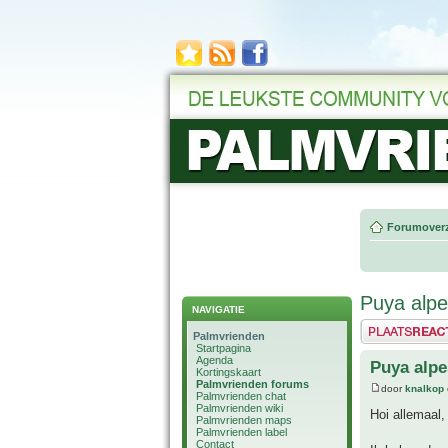
Forumoverz
Puya alpes
NAVIGATIE
Plaats een reactie
Palmvrienden
Startpagina
Agenda
Puya alpe
Kortingskaart
Palmvrienden forums
door
knalkop
Palmvrienden chat
Palmvrienden wiki
Hoi allemaal,
Palmvrienden maps
Palmvrienden label
Contact