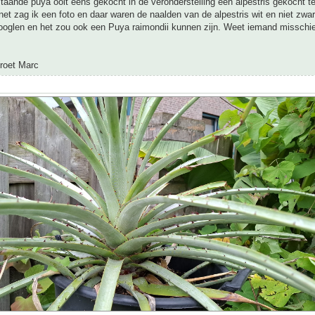
taande puya ooit eens gekocht in de veronderstelling een alpestris gekocht t
net zag ik een foto en daar waren de naalden van de alpestris wit en niet zwar
googlen en het zou ook een Puya raimondii kunnen zijn. Weet iemand misschi
groet Marc