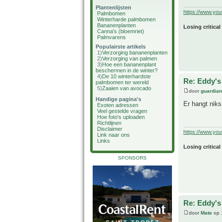
Plantenlijsten
https://www.yo
Palmbomen
Winterharde palmbomen
Bananenplanten
Losing critical
Canna's (bloemriet)
Palmvarens
Populairste artikels
1)
Verzorging bananenplanten
2)
Verzorging van palmen
3)
Hoe een bananenplant
beschermen in de winter?
4)
De 10 winterhardste
Re: Eddy's 
palmbomen ter wereld
5)
Zaaien van avocado
door
guardia
Handige pagina's
Er hangt nik
Exoten adressen
Veel gestelde vragen
Hoe foto's uploaden
Richtlijnen
Disclaimer
https://www.yo
Link naar ons
Links
Losing critical
SPONSORS
Re: Eddy's 
door
Mate
op 