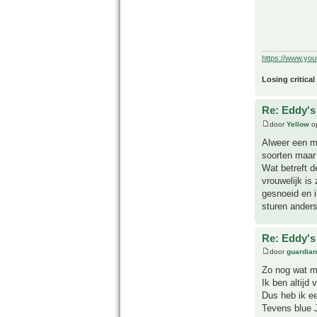
https://www.yo
Losing critical
Re: Eddy's 
door
Yellow
op
Alweer een mo
soorten maar 
Wat betreft d
vrouwelijk is
gesnoeid en i
sturen anders
Re: Eddy's 
door
guardia
Zo nog wat m
Ik ben altijd 
Dus heb ik e
Tevens blue J