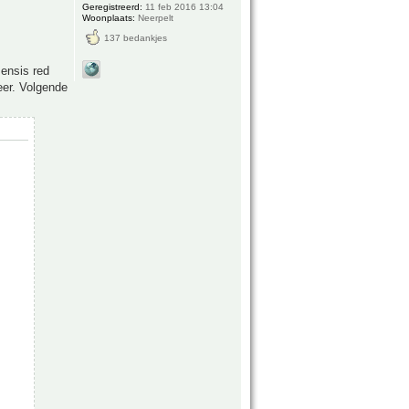
Geregistreerd:
11 feb 2016 13:04
Woonplaats:
Neerpelt
137 bedankjes
ensis red
eer. Volgende