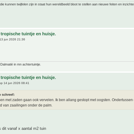
ie kunnen twijfelen zijn in staat hun wereldbeeld bloot te stellen aan nieuwe feiten en inzichte
tropische tuintje en huisje.
13 jun 2026 21:36
 Dalmatië in mn achtertuintje.
tropische tuintje en huisje.
p 14 jun 2026 08:41
o schreef:
sen met zaden gaan ook vervelen. Ik ben allang gestopt met oogsten. Ondertussen g
 van zaailingen onder de palm.
s dit vanaf x aantal m2 tuin