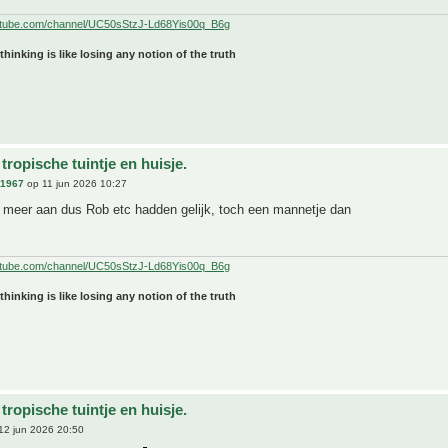
utube.com/channel/UC50sStzJ-Ld68Yis00q_B6g
 thinking is like losing any notion of the truth
tropische tuintje en huisje.
n1967
op 11 jun 2026 10:27
s meer aan dus Rob etc hadden gelijk, toch een mannetje dan
utube.com/channel/UC50sStzJ-Ld68Yis00q_B6g
 thinking is like losing any notion of the truth
tropische tuintje en huisje.
12 jun 2026 20:50