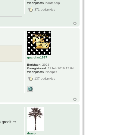
Woonplaats:
hoofddorp
371 bedankjes
guardian1967
Berichten:
2028
Geregistreerd:
11 feb 2016 13:04
Woonplaats:
Neerpelt
137 bedankjes
groeit er
draco