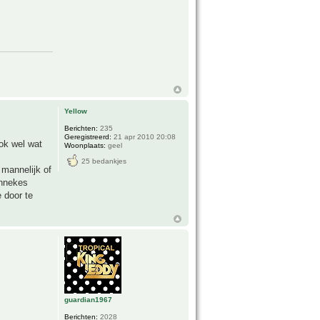
Yellow
Berichten:
235
Geregistreerd:
21 apr 2010 20:08
ook wel wat
Woonplaats:
geel
25 bedankjes
 mannelijk of
annekes
 door te
guardian1967
Berichten:
2028