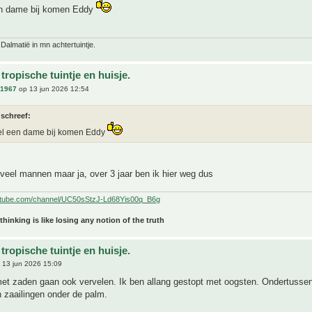
en dame bij komen Eddy
 Dalmatië in mn achtertuintje.
tropische tuintje en huisje.
n1967
op 13 jun 2026 12:54
 schreef:
el een dame bij komen Eddy
eveel mannen maar ja, over 3 jaar ben ik hier weg dus
utube.com/channel/UC50sStzJ-Ld68Yis00q_B6g
 thinking is like losing any notion of the truth
tropische tuintje en huisje.
 13 jun 2026 15:09
et zaden gaan ook vervelen. Ik ben allang gestopt met oogsten. Ondertussen 
 zaailingen onder de palm.