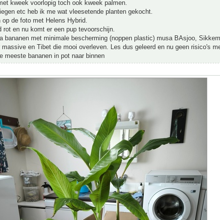
 met kweek voorlopig toch ook kweek palmen.
iegen etc heb ik me wat vleesetende planten gekocht.
 op de foto met Helens Hybrid.
 rot en nu komt er een pup tevoorschijn.
qua bananen met minimale bescherming (noppen plastic) musa BAsjoo, Sikkem
r massive en Tibet die mooi overleven. Les dus geleerd en nu geen risico's m
de meeste bananen in pot naar binnen