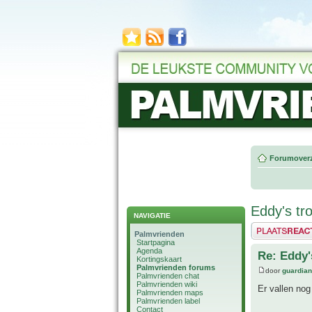
Forumoverz
Eddy's tro
NAVIGATIE
Plaats een reactie
Palmvrienden
Startpagina
Agenda
Re: Eddy's
Kortingskaart
Palmvrienden forums
door
guardia
Palmvrienden chat
Palmvrienden wiki
Er vallen nog
Palmvrienden maps
Palmvrienden label
Contact