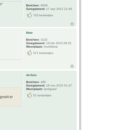
n"
Berichten:
6939
Geregistreerd:
17 sep 2012 21:49
720 bedankjes
Mate
Berichten:
3132
Geregistreerd:
18 feb 2015 09:32
Woonplaats:
hoofddorp
371 bedankjes
derfske
Berichten:
490
Geregistreerd:
18 nov 2015 01:47
Woonplaats:
landgraaf
51 bedankjes
roeit er