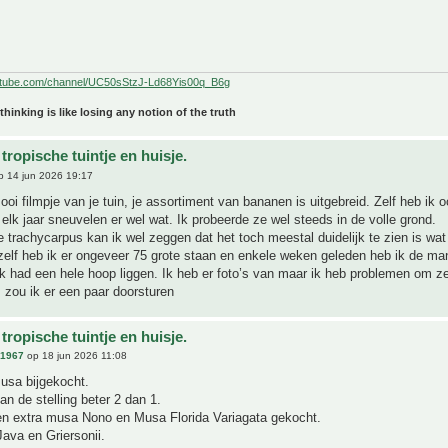
utube.com/channel/UC50sStzJ-Ld68Yis00q_B6g
 thinking is like losing any notion of the truth
tropische tuintje en huisje.
 14 jun 2026 19:17
oi filmpje van je tuin, je assortiment van bananen is uitgebreid. Zelf heb ik 
elk jaar sneuvelen er wel wat. Ik probeerde ze wel steeds in de volle grond.
e trachycarpus kan ik wel zeggen dat het toch meestal duidelijk te zien is wat
 zelf heb ik er ongeveer 75 grote staan en enkele weken geleden heb ik de m
k had een hele hoop liggen. Ik heb er foto’s van maar ik heb problemen om ze
 zou ik er een paar doorsturen
tropische tuintje en huisje.
n1967
op 18 jun 2026 11:08
usa bijgekocht.
van de stelling beter 2 dan 1.
en extra musa Nono en Musa Florida Variagata gekocht.
ava en Griersonii.