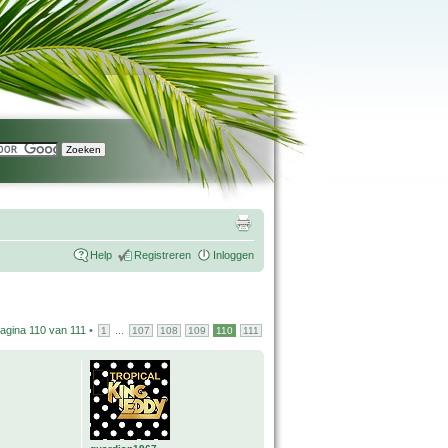
Help
Registreren
Inloggen
agina
110
van
111
•
...
1
107
108
109
110
111