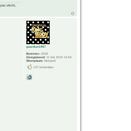
 pas slecht,
guardian1967
Berichten:
2028
Geregistreerd:
11 feb 2016 13:04
Woonplaats:
Neerpelt
137 bedankjes