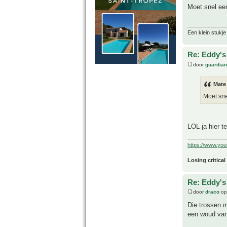
Moet snel e
Een klein stukje
Re: Eddy's 
door
guardia
Mate
Moet sn
LOL ja hier t
https://www.yo
Losing critical
Re: Eddy's 
door
draco
op
Die trossen m
een woud van