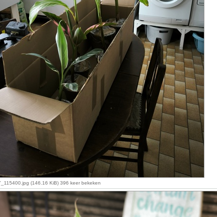
115400.jpg (146.16 KiB) 396 keer bekeken