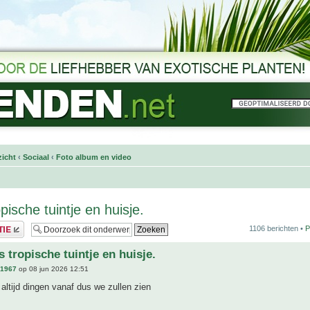
icht
‹
Sociaal
‹
Foto album en video
pische tuintje en huisje.
1106 berichten •
P
 tropische tuintje en huisje.
n1967
op 08 jun 2026 12:51
 altijd dingen vanaf dus we zullen zien