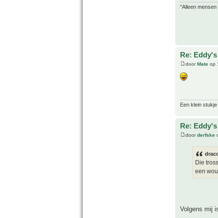
"Alleen mensen d
Re: Eddy's 
door
Mate
op 
Een klein stukje
Re: Eddy's 
door
derfske
o
drac
Die tros
een woud
Volgens mij i