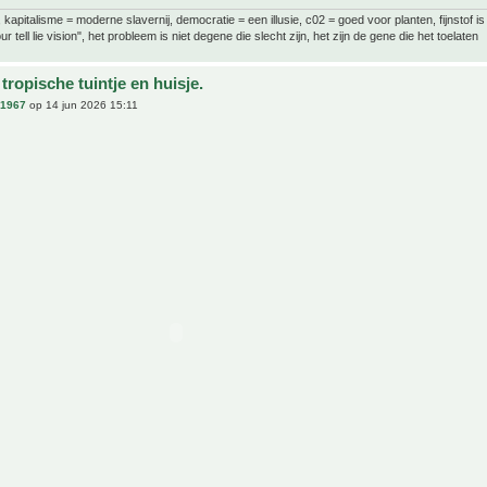
al, kapitalisme = moderne slavernij, democratie = een illusie, c02 = goed voor planten, fijnstof is
ur tell lie vision", het probleem is niet degene die slecht zijn, het zijn de gene die het toelaten
tropische tuintje en huisje.
n1967
op 14 jun 2026 15:11