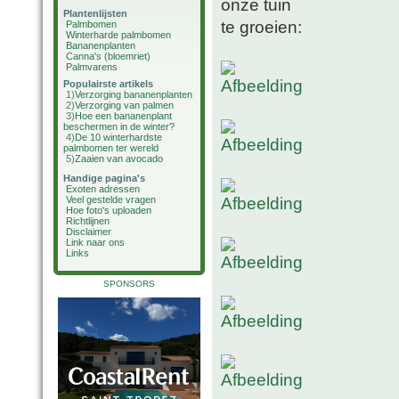
onze tuin
Plantenlijsten
te groeien:
Palmbomen
Winterharde palmbomen
Bananenplanten
Canna's (bloemriet)
Palmvarens
Populairste artikels
1)
Verzorging bananenplanten
2)
Verzorging van palmen
3)
Hoe een bananenplant
beschermen in de winter?
4)
De 10 winterhardste
palmbomen ter wereld
5)
Zaaien van avocado
Handige pagina's
Exoten adressen
Veel gestelde vragen
Hoe foto's uploaden
Richtlijnen
Disclaimer
Link naar ons
Links
SPONSORS