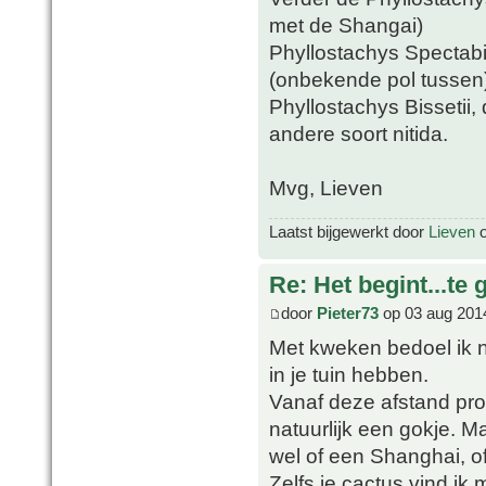
met de Shangai)
Phyllostachys Spectabil
(onbekende pol tussen)
Phyllostachys Bissetii,
andere soort nitida.
Mvg, Lieven
Laatst bijgewerkt door
Lieven
o
Re: Het begint...te 
door
Pieter73
op 03 aug 201
Met kweken bedoel ik 
in je tuin hebben.
Vanaf deze afstand prob
natuurlijk een gokje. M
wel of een Shanghai, of 
Zelfs je cactus vind ik