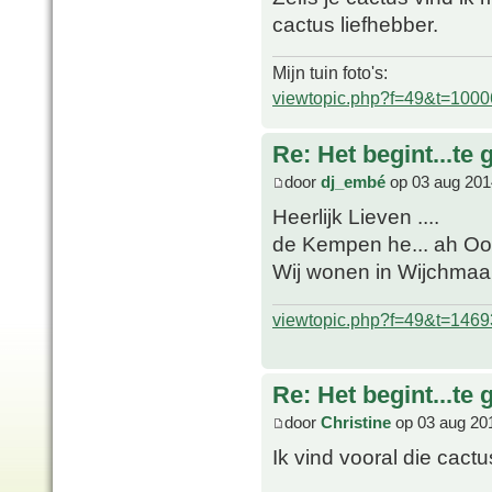
cactus liefhebber.
Mijn tuin foto's:
viewtopic.php?f=49&t=1000
Re: Het begint...te 
door
dj_embé
op 03 aug 201
Heerlijk Lieven ....
de Kempen he... ah Oo
Wij wonen in Wijchmaal
viewtopic.php?f=49&t=1469
Re: Het begint...te 
door
Christine
op 03 aug 20
Ik vind vooral die cac