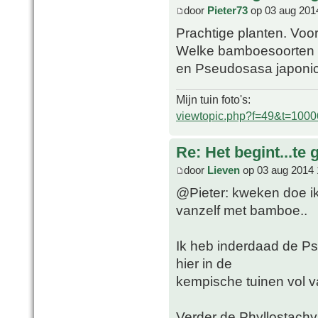
door
Pieter73
op 03 aug 201
Prachtige planten. Voor
Welke bamboesoorten k
en Pseudosasa japoni
Mijn tuin foto's:
viewtopic.php?f=49&t=1000
Re: Het begint...te 
door
Lieven
op 03 aug 2014 
@Pieter: kweken doe ik 
vanzelf met bamboe..
Ik heb inderdaad de Ps
hier in de
kempische tuinen vol v
Verder de Phyllostachys