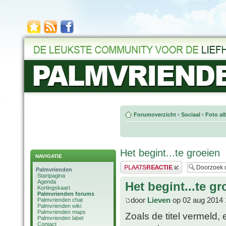
Forumoverzicht
‹
Sociaal
‹
Foto al
Het begint...te groeien
NAVIGATIE
Plaats een reactie
Palmvrienden
Startpagina
Agenda
Het begint...te gr
Kortingskaart
Palmvrienden forums
door
Lieven
op 02 aug 2014 
Palmvrienden chat
Palmvrienden wiki
Palmvrienden maps
Zoals de titel vermeld,
Palmvrienden label
Contact