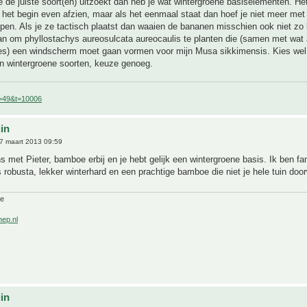
je de juiste soort(en) uitzoekt dan heb je wat wintergroene basiselementen. He
in het begin even afzien, maar als het eenmaal staat dan hoef je niet meer me
epen. Als je ze tactisch plaatst dan waaien de bananen misschien ook niet zo 
an om phyllostachys aureosulcata aureocaulis te planten die (samen met wat 
s) een windscherm moet gaan vormen voor mijn Musa sikkimensis. Kies wel
en wintergroene soorten, keuze genoeg.
f=49&t=10006
uin
7 maart 2013 09:59
 met Pieter, bamboe erbij en je hebt gelijk een wintergroene basis. Ik ben fa
 robusta, lekker winterhard en een prachtige bamboe die niet je hele tuin doo
ne
nep.nl
uin