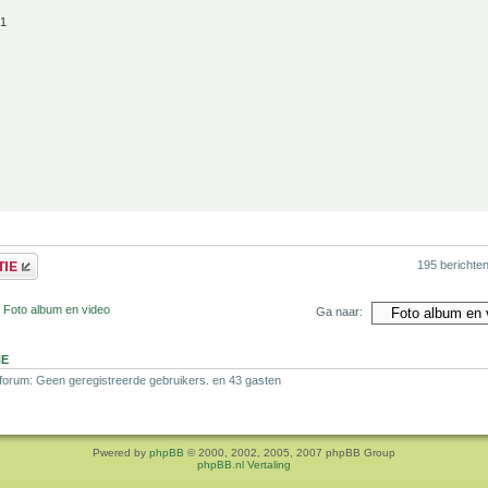
21
195 berichte
 Foto album en video
Ga naar:
NE
 forum: Geen geregistreerde gebruikers. en 43 gasten
Pwered by
phpBB
© 2000, 2002, 2005, 2007 phpBB Group
phpBB.nl Vertaling