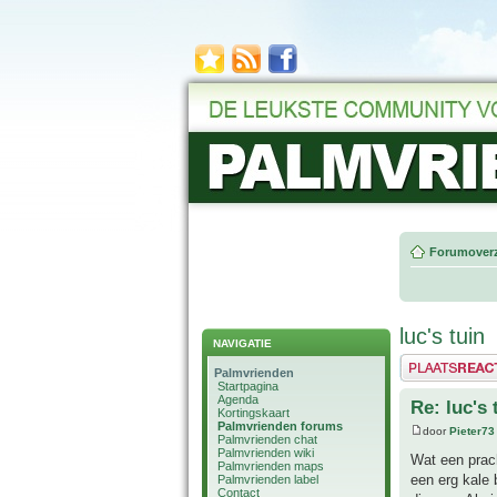
Forumoverz
luc's tuin
NAVIGATIE
Plaats een reactie
Palmvrienden
Startpagina
Agenda
Re: luc's 
Kortingskaart
Palmvrienden forums
door
Pieter73
Palmvrienden chat
Palmvrienden wiki
Wat een prach
Palmvrienden maps
een erg kale 
Palmvrienden label
Contact