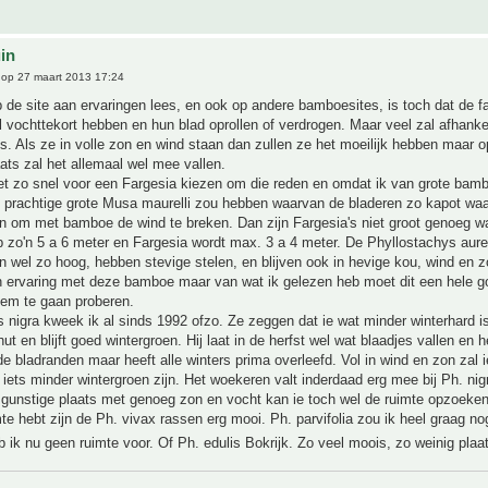
uin
op 27 maart 2013 17:24
p de site aan ervaringen lees, en ook op andere bamboesites, is toch dat de fa
l vochttekort hebben en hun blad oprollen of verdrogen. Maar veel zal afhankel
s. Als ze in volle zon en wind staan dan zullen ze het moeilijk hebben maar 
ats zal het allemaal wel mee vallen.
iet zo snel voor een Fargesia kiezen om die reden en omdat ik van grote bam
n prachtige grote Musa maurelli zou hebben waarvan de bladeren zo kapot waa
en om met bamboe de wind te breken. Dan zijn Fargesia's niet groot genoeg wa
p zo'n 5 a 6 meter en Fargesia wordt max. 3 a 4 meter. De Phyllostachys aur
 wel zo hoog, hebben stevige stelen, en blijven ook in hevige kou, wind en 
 ervaring met deze bamboe maar van wat ik gelezen heb moet dit een hele go
hem te gaan proberen.
 nigra kweek ik al sinds 1992 ofzo. Ze zeggen dat ie wat minder winterhard is.
hut en blijft goed wintergroen. Hij laat in de herfst wel wat blaadjes vallen en
e bladranden maar heeft alle winters prima overleefd. Vol in wind en zon zal i
k iets minder wintergroen zijn. Het woekeren valt inderdaad erg mee bij Ph. ni
 gunstige plaats met genoeg zon en vocht kan ie toch wel de ruimte opzoeken
mte hebt zijn de Ph. vivax rassen erg mooi. Ph. parvifolia zou ik heel graag n
 ik nu geen ruimte voor. Of Ph. edulis Bokrijk. Zo veel moois, zo weinig pla