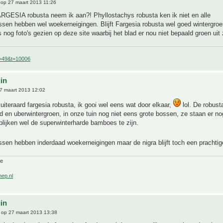
op 27 maart 2013 11:26
ARGESIA robusta neem ik aan?! Phyllostachys robusta ken ik niet en alle
ssen hebben wel woekerneigingen. Blijft Fargesia robusta wel goed wintergro
s nog foto's gezien op deze site waarbij het blad er nou niet bepaald groen uit
f=49&t=10006
uin
7 maart 2013 12:02
 uiteraard fargesia robusta, ik gooi wel eens wat door elkaar,
lol. De robusta
d en uberwintergroen, in onze tuin nog niet eens grote bossen, ze staan er n
blijken wel de superwinterharde bamboes te zijn.
sen hebben inderdaad woekerneigingen maar de nigra blijft toch een prachtig
ne
nep.nl
uin
op 27 maart 2013 13:38