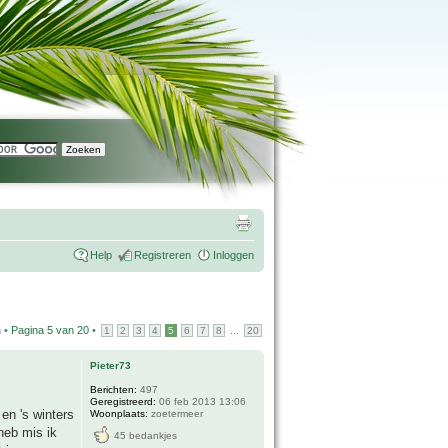
Help
Registreren
Inloggen
n •
Pagina
5
van
20
•
...
1
2
3
4
5
6
7
8
20
Pieter73
Berichten:
497
Geregistreerd:
06 feb 2013 13:06
en 's winters
Woonplaats:
zoetermeer
heb mis ik
45 bedankjes