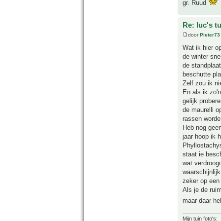
gr. Ruud
Re: luc's t
door
Pieter73
Wat ik hier o
de winter sne
de standplaat
beschutte pla
Zelf zou ik n
En als ik zo'
gelijk prober
de maurelli o
rassen worden
Heb nog geen
jaar hoop ik 
Phyllostachys
staat ie besc
wat verdroogd
waarschijnlij
zeker op een
Als je de rui
maar daar heb
Mijn tuin foto's: