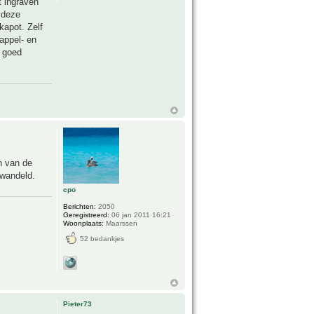
t ingraven
t deze
kapot. Zelf
appel- en
 goed
n van de
rwandeld.
cpo
Berichten:
2050
Geregistreerd:
06 jan 2011 16:21
Woonplaats:
Maarssen
52 bedankjes
Pieter73