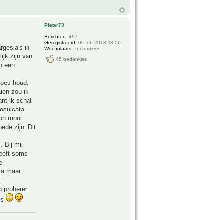
Pieter73
Berichten:
497
Geregistreerd:
06 feb 2013 13:06
rgesia's in
Woonplaats:
zoetermeer
ijk zijn van
45 bedankjes
op een
boes houd.
ien zou ik
nt ik schat
eosulcata
zon mooi.
ede zijn. Dit
 Bij mij
 heeft soms
e
gra maar
.
og proberen
ats