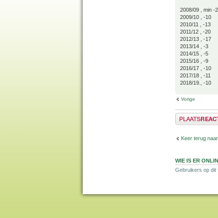
2008/09 , min -
2009/10 , -10
2010/11 , -13
2011/12 , -20
2012/13 , -17
2013/14 , -3
2014/15 , -5
2015/16 , -9
2016/17 , -10
2017/18 , -11
2018/19., -10
Vorige
Plaats een reactie
Keer terug naar
WIE IS ER ONLI
Gebruikers op dit