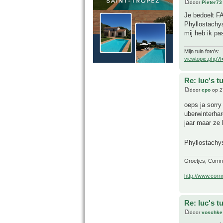
door
Pieter73
Je bedoelt F
Phyllostachy
mij heb ik pa
Mijn tuin foto's:
viewtopic.php?
Re: luc's t
door
cpo
op 2
oeps ja sorry
uberwinterhar
jaar maar ze 
Phyllostachys
Groetjes, Corri
http://www.corri
Re: luc's t
door
voschke