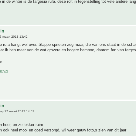
in de winter is de fargesia rufa, deze rolt in tegenstelling tot vele andere lang
uin
7 maart 2013 13:42
de rufa hangt wel over. Slappe sprieten zeg maar, die van ons staat in de sch
aar ik ben meer van de wat grovere en hogere bamboe, daarom fan van farges
ne
nep.nl
uin
op 27 maart 2013 14:02
n hoor, en zo lekker ruim
jn ook heel mooi en goed verzorgd, wil weer gauw foto,s zien van dit jaar