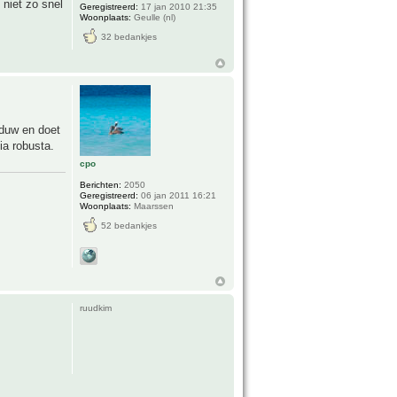
 niet zo snel
Geregistreerd:
17 jan 2010 21:35
Woonplaats:
Geulle (nl)
32 bedankjes
aduw en doet
ia robusta.
cpo
Berichten:
2050
Geregistreerd:
06 jan 2011 16:21
Woonplaats:
Maarssen
52 bedankjes
ruudkim