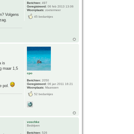
Berichten:
497
Geregistreerd:
06 feb 2013 13:06
Woonplaats:
zoetermeer
en? Volgens
45 bedankjes
 zag.
 is
og maar 1,5
cpo
Berichten:
2050
Geregistreerd:
06 jan 2011 16:21
e pol.
Woonplaats:
Maarssen
52 bedankjes
voschke
Bedrijven
Berichten:
526