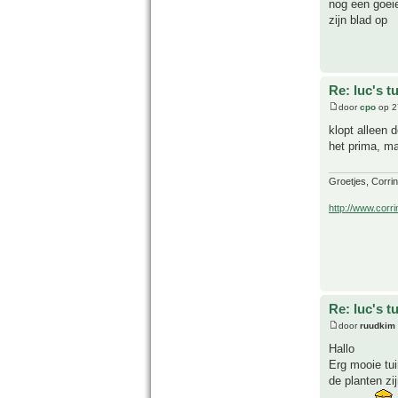
nog een goeie 
zijn blad op
Re: luc's t
door
cpo
op 2
klopt alleen 
het prima, m
Groetjes, Corri
http://www.corri
Re: luc's t
door
ruudkim
Hallo
Erg mooie tui
de planten zi