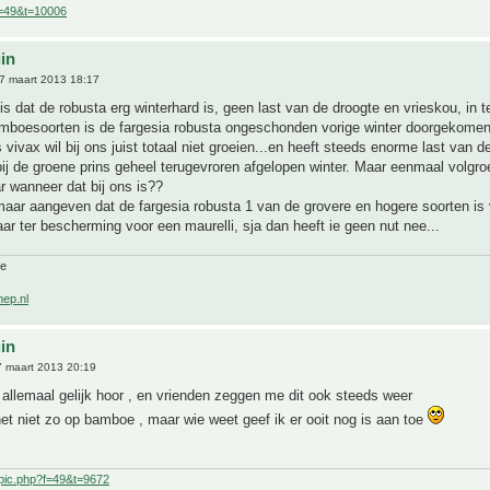
f=49&t=10006
uin
7 maart 2013 18:17
 is dat de robusta erg winterhard is, geen last van de droogte en vrieskou, in t
amboesoorten is de fargesia robusta ongeschonden vorige winter doorgekome
 vivax wil bij ons juist totaal niet groeien...en heeft steeds enorme last van d
bij de groene prins geheel terugevroren afgelopen winter. Maar eenmaal volgroe
r wanneer dat bij ons is??
 maar aangeven dat de fargesia robusta 1 van de grovere en hogere soorten is
aar ter bescherming voor een maurelli, sja dan heeft ie geen nut nee...
ne
nep.nl
uin
 maart 2013 20:19
 allemaal gelijk hoor , en vrienden zeggen me dit ook steeds weer
et niet zo op bamboe , maar wie weet geef ik er ooit nog is aan toe
pic.php?f=49&t=9672