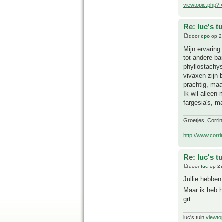
viewtopic.php?
Re: luc's t
door
cpo
op 2
Mijn ervaring
tot andere b
phyllostachys
vivaxen zijn 
prachtig, maa
Ik wil alleen
fargesia's, m
Groetjes, Corri
http://www.corri
Re: luc's t
door
luc
op 27
Jullie hebben
Maar ik heb h
grt
luc's tuin
viewto