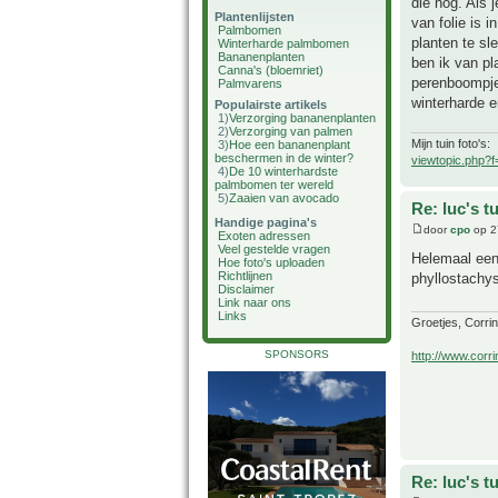
die nog. Als 
Plantenlijsten
van folie is 
Palmbomen
planten te sl
Winterharde palmbomen
Bananenplanten
ben ik van pl
Canna's (bloemriet)
perenboompje
Palmvarens
winterharde 
Populairste artikels
1)
Verzorging bananenplanten
2)
Verzorging van palmen
Mijn tuin foto's:
3)
Hoe een bananenplant
beschermen in de winter?
viewtopic.php?
4)
De 10 winterhardste
palmbomen ter wereld
5)
Zaaien van avocado
Re: luc's t
Handige pagina's
door
cpo
op 2
Exoten adressen
Veel gestelde vragen
Helemaal eens
Hoe foto's uploaden
Richtlijnen
phyllostachys
Disclaimer
Link naar ons
Links
Groetjes, Corri
SPONSORS
http://www.corri
Re: luc's t