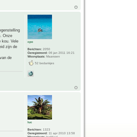
egenstelling
n. Onze
e kou. Vele
cpo
id zijn de
Berichten:
2050
Geregistreerd:
06 jan 2011 16:21
Woonplaats:
Maarssen
 van de
52 bedankjes
luc
Berichten:
1323
Geregistreerd:
11 apr 2010 13:58
Woonplaats:
leefdaal