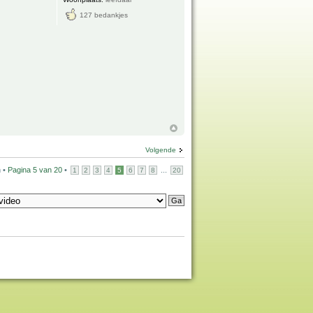
127 bedankjes
Volgende
n •
Pagina
5
van
20
•
...
1
2
3
4
5
6
7
8
20