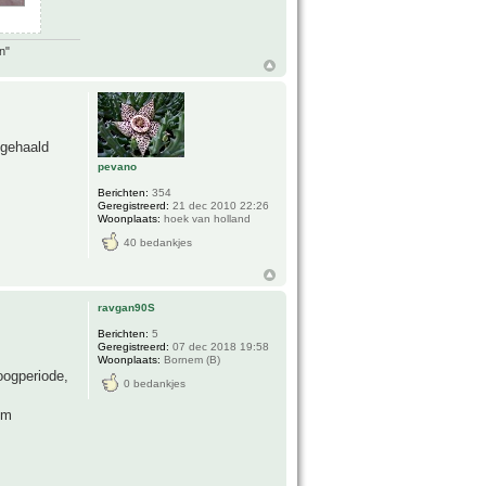
n"
 gehaald
pevano
Berichten:
354
Geregistreerd:
21 dec 2010 22:26
Woonplaats:
hoek van holland
40 bedankjes
ravgan90S
Berichten:
5
Geregistreerd:
07 dec 2018 19:58
Woonplaats:
Bornem (B)
oogperiode,
0 bedankjes
um