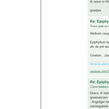
Ik woon in Hi
groetjes
Re: Epiphyl
door
jaak
op 0
Welkom ravga
Epiphyllum b
als de pot wol
Groeten , Ja
We leven allema
viewtopic.php?
Re: Epiphyl
door
batdah
o
Draco, ik heb
groeiseizoen 
. Anguliger h
ruimtegebrek 