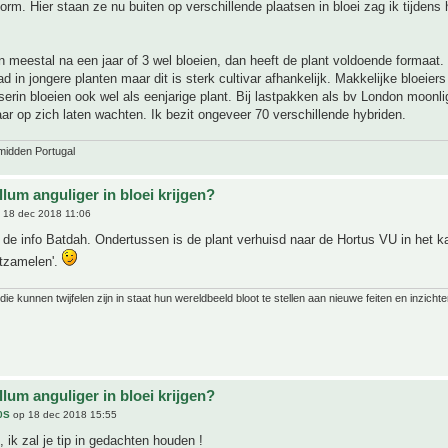
orm. Hier staan ze nu buiten op verschillende plaatsen in bloei zag ik tijdens 
 meestal na een jaar of 3 wel bloeien, dan heeft de plant voldoende formaat.
d in jongere planten maar dit is sterk cultivar afhankelijk. Makkelijke bloeiers
erin bloeien ook wel als eenjarige plant. Bij lastpakken als bv London moonli
ar op zich laten wachten. Ik bezit ongeveer 70 verschillende hybriden.
midden Portugal
lum anguliger in bloei krijgen?
 18 dec 2018 11:06
de info Batdah. Ondertussen is de plant verhuisd naar de Hortus VU in het k
ontzamelen'.
ie kunnen twijfelen zijn in staat hun wereldbeeld bloot te stellen aan nieuwe feiten en inzichte
lum anguliger in bloei krijgen?
0S
op 18 dec 2018 15:55
 ik zal je tip in gedachten houden !