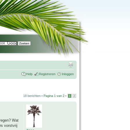
Help
Registreren
Inloggen
18 berichten •
Pagina
1
van
2
•
1
2
kregen? Wat
s vorstvrij