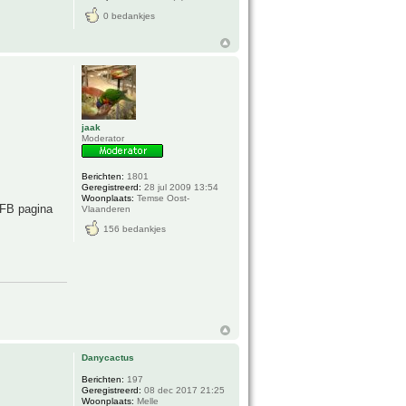
0 bedankjes
jaak
Moderator
Berichten:
1801
Geregistreerd:
28 jul 2009 13:54
Woonplaats:
Temse Oost-
e FB pagina
Vlaanderen
156 bedankjes
Danycactus
Berichten:
197
Geregistreerd:
08 dec 2017 21:25
Woonplaats:
Melle