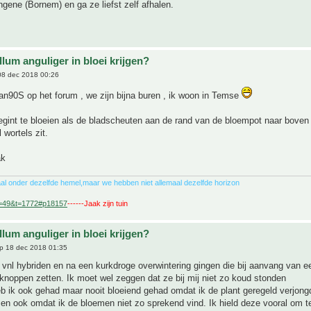
ngene (Bornem) en ga ze liefst zelf afhalen.
lum anguliger in bloei krijgen?
8 dec 2018 00:26
n90S op het forum , we zijn bijna buren , ik woon in Temse
egint te bloeien als de bladscheuten aan de rand van de bloempot naar bov
 wortels zit.
ak
al onder dezelfde hemel,maar we hebben niet allemaal dezelfde horizon
f=49&t=1772#p18157
------Jaak zijn tuin
lum anguliger in bloei krijgen?
p 18 dec 2018 01:35
 vnl hybriden en na een kurkdroge overwintering gingen die bij aanvang van e
knoppen zetten. Ik moet wel zeggen dat ze bij mij niet zo koud stonden
eb ik ook gehad maar nooit bloeiend gehad omdat ik de plant geregeld verjon
en ook omdat ik de bloemen niet zo sprekend vind. Ik hield deze vooral om t