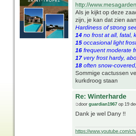
http://www.mesagarde
Als je kijkt op deze za
zijn, je kan dat zien 
Hardiness of strong see
14
no frost at all, fat
15
occasional light fro
16
frequent moderate f
17
very frost hardy, ab
18
often snow-covered, 
Sommige cactussen ver
kurkdroog staan
Re: Winterharde
door
guardian1967
op 19 de
Dank je wel Dany !!
https://www.youtube.com/