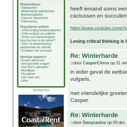
Plantenlijsten
heeft iemand soms een 
Palmbomen
Winterharde palmbomen
cactussen en succulen
Bananenplanten
Canna's (bloemriet)
Palmvarens
Populairste artikels
https://www.youtube.com/
1)
Verzorging bananenplanten
2)
Verzorging van palmen
3)
Hoe een bananenplant
Losing critical thinking is 
beschermen in de winter?
4)
De 10 winterhardste
palmbomen ter wereld
5)
Zaaien van avocado
Re: Winterharde
Handige pagina's
Exoten adressen
door
CasperCitrus
op 31 okt
Veel gestelde vragen
Hoe foto's uploaden
Richtlijnen
in ieder geval de eetb
Disclaimer
Link naar ons
vulgaris.
Links
SPONSORS
met vriendelijke groete
Casper.
Re: Winterharde
door
Danycactus
op 09 dec 