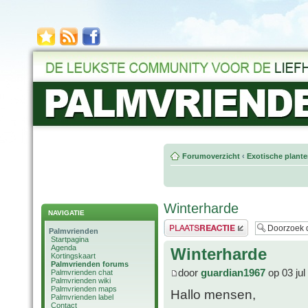
Forumoverzicht
‹
Exotische plant
Winterharde
NAVIGATIE
Plaats een reactie
Palmvrienden
Startpagina
Agenda
Winterharde
Kortingskaart
Palmvrienden forums
door
guardian1967
op 03 jul
Palmvrienden chat
Palmvrienden wiki
Palmvrienden maps
Hallo mensen,
Palmvrienden label
Contact