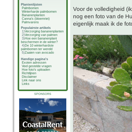
Plantenlijsten
Voor de volledigheid (
Palmbomen
Winterharde palmbomen
nog een foto van de Hum
Bananenplanten
Canna's (bloemriet)
Palmvarens
eigenlijk maak ik de foto
Populairste artikels
1)
Verzorging bananenplanten
2)
Verzorging van palmen
3)
Hoe een bananenplant
beschermen in de winter?
4)
De 10 winterhardste
palmbomen ter wereld
5)
Zaaien van avocado
Handige pagina's
Exoten adressen
Veel gestelde vragen
Hoe foto's uploaden
Richtlijnen
Disclaimer
Link naar ons
Links
SPONSORS