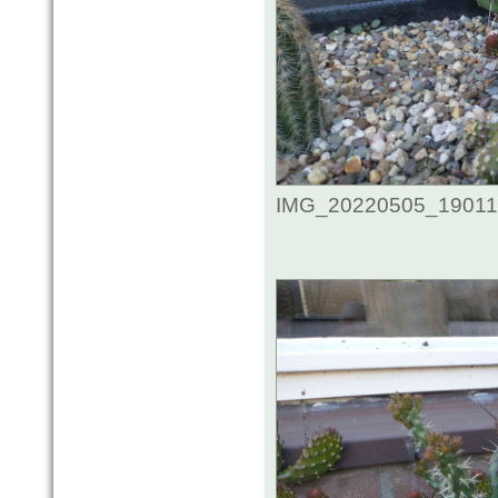
IMG_20220505_1901108