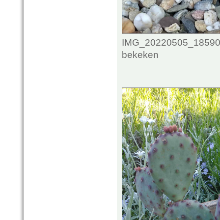
IMG_20220505_185904
bekeken