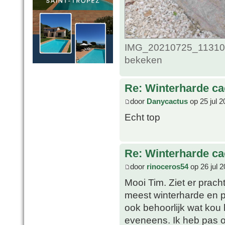
IMG_20210725_1131055
bekeken
Re: Winterharde c
door
Danycactus
op 25 jul 2
Echt top
Re: Winterharde c
door
rinoceros54
op 26 jul 
Mooi Tim. Ziet er prach
meest winterharde en 
ook behoorlijk wat kou
eveneens. Ik heb pas o