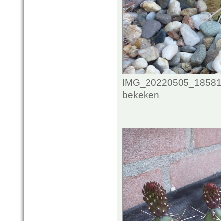
IMG_20220505_1858141
bekeken