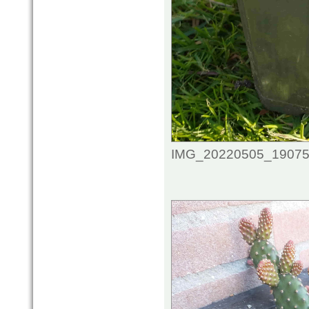
IMG_20220505_1907567