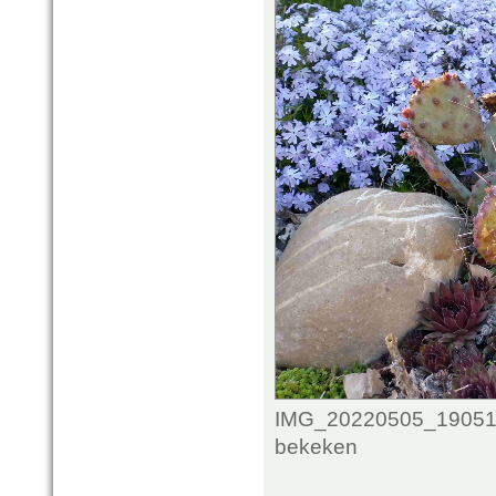
IMG_20220505_190517
bekeken