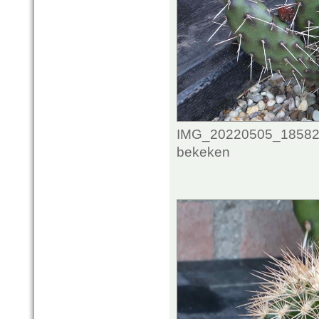
IMG_20220505_1858287
bekeken