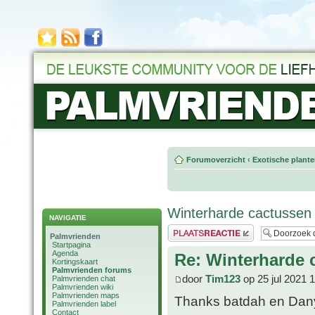
Forumoverzicht
‹
Exotische plant
Winterharde cactussen
NAVIGATIE
Plaats een reactie
Palmvrienden
Startpagina
Agenda
Re: Winterharde 
Kortingskaart
Palmvrienden forums
door
Tim123
op 25 jul 2021 
Palmvrienden chat
Palmvrienden wiki
Palmvrienden maps
Thanks batdah en Dan
Palmvrienden label
Contact