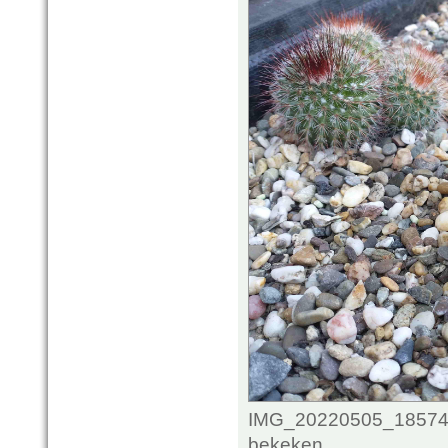
IMG_20220505_1857430
bekeken