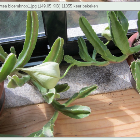
antea bloemknop1.jpg (149.05 KiB) 11055 keer bekeken