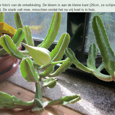
 foto's van de ontwikkeling. De bloem is aan de kleine kant (26cm, ze schij
. De stank valt mee, misschien omdat het nu vrij koel is in huis.