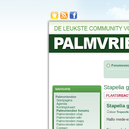
Forumoverz
Stapelia g
NAVIGATIE
Plaats een reactie
Palmvrienden
Startpagina
Agenda
Stapelia g
Kortingskaart
Palmvrienden forums
door
Troposfe
Palmvrienden chat
Palmvrienden wiki
Hallo mede-e
Palmvrienden maps
Palmvrienden label
Contact