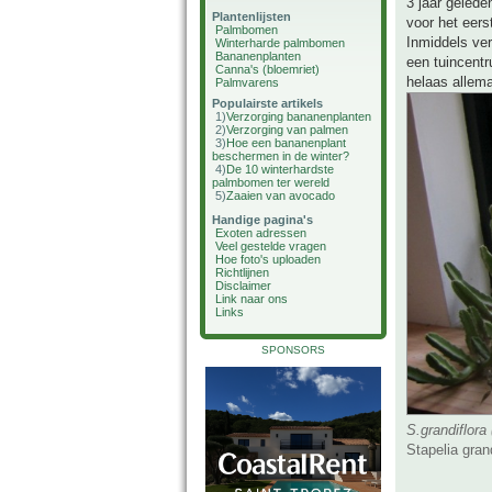
3 jaar gelede
Plantenlijsten
voor het eer
Palmbomen
Inmiddels verp
Winterharde palmbomen
Bananenplanten
een tuincentr
Canna's (bloemriet)
helaas allema
Palmvarens
Populairste artikels
1)
Verzorging bananenplanten
2)
Verzorging van palmen
3)
Hoe een bananenplant
beschermen in de winter?
4)
De 10 winterhardste
palmbomen ter wereld
5)
Zaaien van avocado
Handige pagina's
Exoten adressen
Veel gestelde vragen
Hoe foto's uploaden
Richtlijnen
Disclaimer
Link naar ons
Links
SPONSORS
S.grandiflora
Stapelia gran