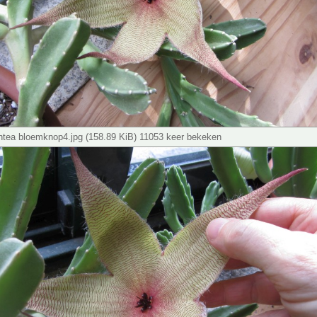
antea bloemknop4.jpg (158.89 KiB) 11053 keer bekeken