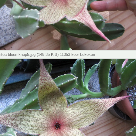
antea bloemknop5.jpg (149.35 KiB) 11053 keer bekeken