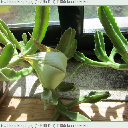
antea bloemknop2.jpg (147.95 KiB) 11055 keer bekeken
antea bloemknop3.jpg (149.86 KiB) 11055 keer bekeken