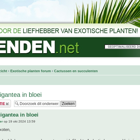
icht
‹
Exotische planten forum
‹
Cactussen en succulenten
igantea in bloei
igantea in bloei
er
op 19 okt 2024 13:59
xoten,