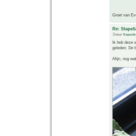
Groet van Ev
Re: Stapeli
door
Troposfe
Ik heb deze s
geleden. De b
Afijn, nog wat