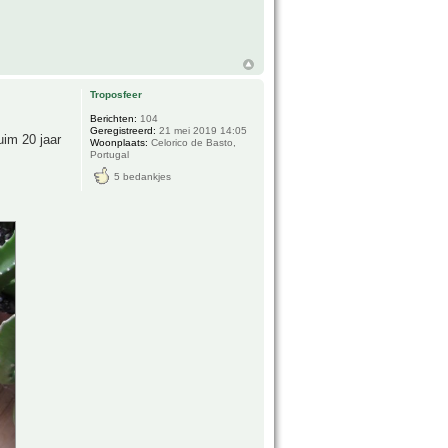
Troposfeer
Berichten:
104
Geregistreerd:
21 mei 2019 14:05
uim 20 jaar
Woonplaats:
Celorico de Basto,
Portugal
5 bedankjes