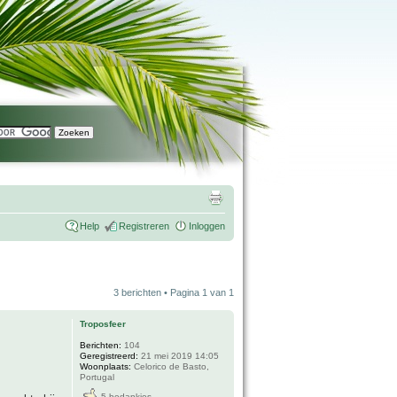
Help
Registreren
Inloggen
3 berichten • Pagina
1
van
1
Troposfeer
Berichten:
104
Geregistreerd:
21 mei 2019 14:05
Woonplaats:
Celorico de Basto,
Portugal
5 bedankjes