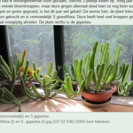
n had ik bovengenoemde soort gezaaid. Slechts 1 plantje kwam op. Vorig jaar
st enkele bloemknoppen, maar deze gingen allemaal dood toen ze nog klein wa
ot en groter gegroeid, is het dit jaar wel gelukt! Zie eerste foto: de plant links
um gekocht en is vermoedelijk S.grandiflora. Deze heeft heel veel knoppen g
al vroegtijdig afvielen. De plant rechts is de gigantea.
 (vermoedelijk) en S.gigantea
diflora (l) en S. gigantea (r).jpg (107.52 KiB) 11055 keer bekeken