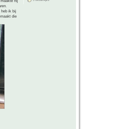
 maakte hij
ren.
 heb ik bij
emaakt die