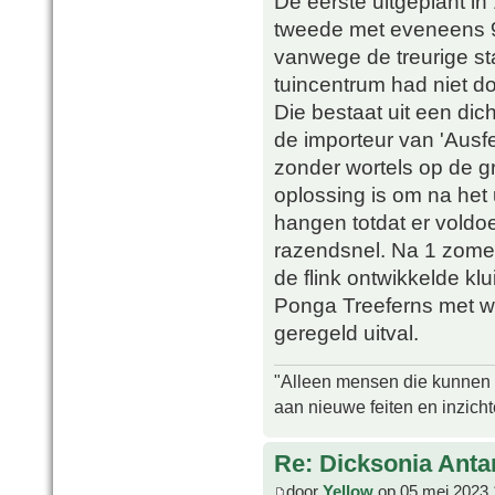
De eerste uitgeplant in
tweede met eveneens 9
vanwege de treurige st
tuincentrum had niet do
Die bestaat uit een dic
de importeur van 'Ausfe
zonder wortels op de 
oplossing is om na het
hangen totdat er voldo
razendsnel. Na 1 zomer
de flink ontwikkelde kl
Ponga Treeferns met wo
geregeld uitval.
"Alleen mensen die kunnen tw
aan nieuwe feiten en inzich
Re: Dicksonia Anta
door
Yellow
op 05 mei 2023 