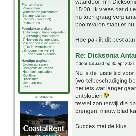
waardoor m'n Dicksonia 
Plantenlijsten
15:00. Ik vrees dat dit
Palmbomen
Winterharde palmbomen
nu toch graag verplante
Bananenplanten
Canna's (bloemriet)
Palmvarens
boomvaren staat er nu b
Populairste artikels
1)
Verzorging bananenplanten
2)
Verzorging van palmen
Hoe pak ik dit best aan 
3)
Hoe een bananenplant
beschermen in de winter?
4)
De 10 winterhardste
palmbomen ter wereld
Re: Dicksonia Anta
5)
Zaaien van avocado
Handige pagina's
door
Eduard
op 30 apr 2021
Exoten adressen
Veel gestelde vragen
Nu is de juiste tijd voo
Hoe foto's uploaden
Richtlijnen
[wortelbeschadiging be
Disclaimer
Link naar ons
Links
het iets wat langer ga
ontplooien
SPONSORS
teveel zon terwijl die 
brengen, nieuw blad kan 
Succes met de klus