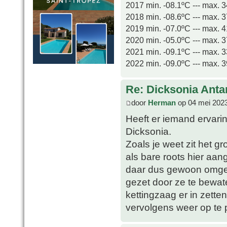
2017 min. -08.1ºC --- max. 
2018 min. -08.6ºC --- max. 
2019 min. -07.0ºC --- max. 
2020 min. -05.0ºC --- max. 
2021 min. -09.1ºC --- max. 
2022 min. -09.0ºC --- max. 
Re: Dicksonia Anta
door
Herman
op 04 mei 2023
Heeft er iemand ervari
Dicksonia.
Zoals je weet zit het 
als bare roots hier aa
daar dus gewoon omgez
gezet door ze te bewate
kettingzaag er in zett
vervolgens weer op te 