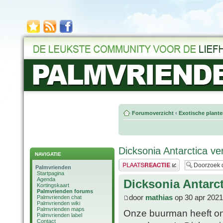
Forumoverzicht
‹
Exotische plant
Dicksonia Antarctica ve
NAVIGATIE
Plaats een reactie
Palmvrienden
Startpagina
Agenda
Dicksonia Antarct
Kortingskaart
Palmvrienden forums
door
mathias
op 30 apr 2021
Palmvrienden chat
Palmvrienden wiki
Palmvrienden maps
Onze buurman heeft onla
Palmvrienden label
Contact