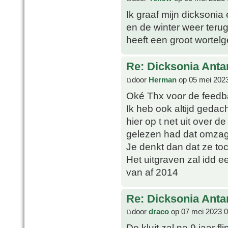
Ik graaf mijn dicksonia 
en de winter weer terug
heeft een groot wortelg
Re: Dicksonia Anta
door
Herman
op 05 mei 2023
Oké Thx voor de feed
Ik heb ook altijd gedac
hier op t net uit over d
gelezen had dat omzag
Je denkt dan dat ze to
Het uitgraven zal idd e
van af 2014
Re: Dicksonia Anta
door
draco
op 07 mei 2023 0
De kluit zal na 9 jaar f