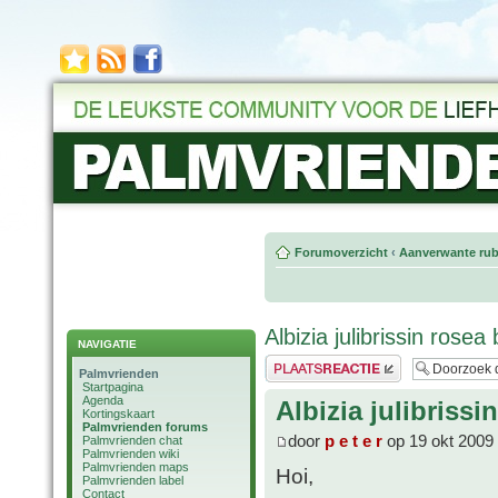
Forumoverzicht
‹
Aanverwante rub
Albizia julibrissin ros
NAVIGATIE
Plaats een reactie
Palmvrienden
Startpagina
Agenda
Albizia julibriss
Kortingskaart
Palmvrienden forums
door
p e t e r
op 19 okt 2009
Palmvrienden chat
Palmvrienden wiki
Palmvrienden maps
Hoi,
Palmvrienden label
Contact