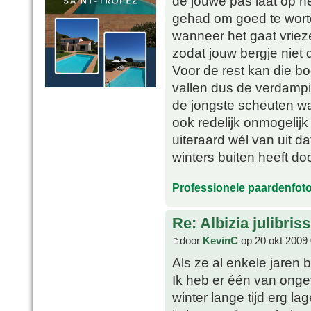
de jouwe pas laat op he
gehad om goed te worte
wanneer het gaat vriez
zodat jouw bergje niet d
Voor de rest kan die bo
vallen dus de verdampin
de jongste scheuten war
ook redelijk onmogelijk
uiteraard wél van uit d
winters buiten heeft do
Professionele paardenfot
Re: Albizia julibri
door
KevinC
op 20 okt 2009 
Als ze al enkele jaren b
Ik heb er één van ong
winter lange tijd erg l