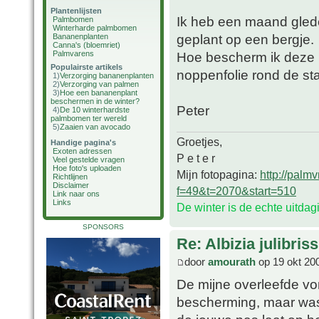
Plantenlijsten
Ik heb een maand gleden
Palmbomen
Winterharde palmbomen
geplant op een bergje.
Bananenplanten
Canna's (bloemriet)
Palmvarens
Hoe bescherm ik deze he
Populairste artikels
noppenfolie rond de s
1)
Verzorging bananenplanten
2)
Verzorging van palmen
3)
Hoe een bananenplant
beschermen in de winter?
Peter
4)
De 10 winterhardste
palmbomen ter wereld
5)
Zaaien van avocado
Groetjes,
Handige pagina's
Exoten adressen
P e t e r
Veel gestelde vragen
Hoe foto's uploaden
Mijn fotopagina:
http://palm
Richtlijnen
Disclaimer
f=49&t=2070&start=510
Link naar ons
Links
De winter is de echte uitda
SPONSORS
Re: Albizia julibri
door
amourath
op 19 okt 20
De mijne overleefde vo
bescherming, maar was w