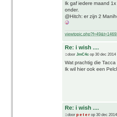
Ik gaf iedere maand 1x
onder.
@Hitch: er zijn 2 Mani
viewtopic.php?f=49&t=1469
Re: i wish ....
door
JmC4c
op 30 dec 2014 
Wat prachtig die Tacca
Ik wil hier ook een Pe
Re: i wish ....
door
p e t e r
op 30 dec 2014