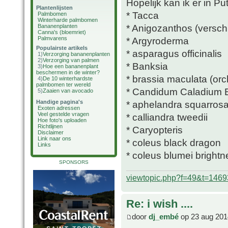
Hopelijk kan ik er in P
Plantenlijsten
* Tacca
Palmbomen
Winterharde palmbomen
* Anigozanthos (verschi
Bananenplanten
Canna's (bloemriet)
Palmvarens
* Argyroderma
Populairste artikels
* asparagus officinalis
1)
Verzorging bananenplanten
2)
Verzorging van palmen
* Banksia
3)
Hoe een bananenplant
beschermen in de winter?
* brassia maculata (orc
4)
De 10 winterhardste
palmbomen ter wereld
* Candidum Caladium 
5)
Zaaien van avocado
Handige pagina's
* aphelandra squarrosa
Exoten adressen
Veel gestelde vragen
* calliandra tweedii
Hoe foto's uploaden
Richtlijnen
* Caryopteris
Disclaimer
Link naar ons
* coleus black dragon
Links
* coleus blumei brightn
SPONSORS
viewtopic.php?f=49&t=1469
Re: i wish ....
door
dj_embé
op 23 aug 201