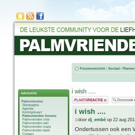
Forumoverzicht
‹
Sociaal
‹
Planten
i wish ....
NAVIGATIE
Plaats een reactie
Palmvrienden
Startpagina
Agenda
i wish ....
Kortingskaart
Palmvrienden forums
door
dj_embé
op 22 aug 201
Palmvrienden chat
Palmvrienden wiki
Palmvrienden maps
Ondertussen ook een W
Palmvrienden label
Contact