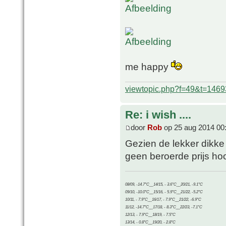
me happy
viewtopic.php?f=49&t=1469
Re: i wish ....
door
Rob
op 25 aug 2014 00
Gezien de lekker dikke
geen beroerde prijs hoor
08/09, -14.7°C__14/15, - 3.6°C__20/21, -9.1°C
09/10, -10.0°C__15/16, - 5.9°C__21/22, -5.2°C
10/11, - 7.9°C__16/17, - 7.9°C__21/22, -6.9°C
11/12, -14.7°C__17/18, - 8.3°C__22/23, -7.1°C
12/13, - 7.9°C__18/19, - 7.5°C
13/14, - 0.8°C__19/20, - 2.8°C