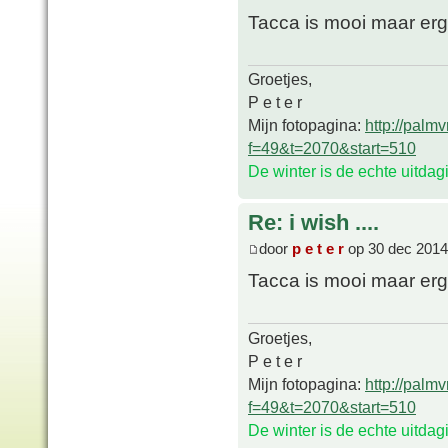
Tacca is mooi maar erg 
Groetjes,
P e t e r
Mijn fotopagina:
http://palm
f=49&t=2070&start=510
De winter is de echte uitda
Re: i wish ....
door
p e t e r
op 30 dec 2014
Tacca is mooi maar erg 
Groetjes,
P e t e r
Mijn fotopagina:
http://palm
f=49&t=2070&start=510
De winter is de echte uitda