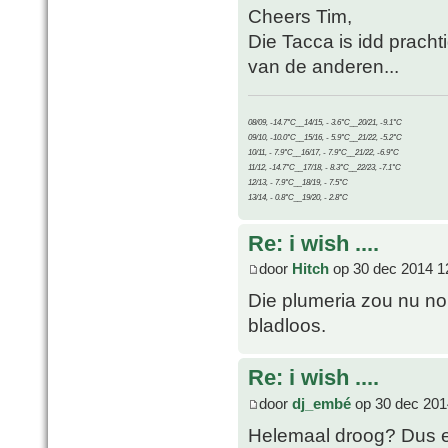
Cheers Tim,
Die Tacca is idd prach
van de anderen...
08/09, -14.7°C__14/15, - 3.6°C__20/21, -9.1°C
09/10, -10.0°C__15/16, - 5.9°C__21/22, -5.2°C
10/11, - 7.9°C__16/17, - 7.9°C__21/22, -6.9°C
11/12, -14.7°C__17/18, - 8.3°C__22/23, -7.1°C
12/13, - 7.9°C__18/19, - 7.5°C
13/14, - 0.8°C__19/20, - 2.8°C
Re: i wish ....
door
Hitch
op 30 dec 2014 1
Die plumeria zou nu nor
bladloos.
Re: i wish ....
door
dj_embé
op 30 dec 201
Helemaal droog? Dus e