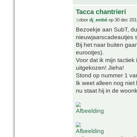
Tacca chantrieri
door
dj_embé
op 30 dec 201
Bezoekje aan SubT, dus
nieuwjaarscadeautjes st
Bij het naar buiten ga
eurootjes).
Voor dat ik mijn tactiek 
uitgekozen! Jieha!
Stond op nummer 1 van 
Ik weet alleen nog nie
nu staat hij in de woon