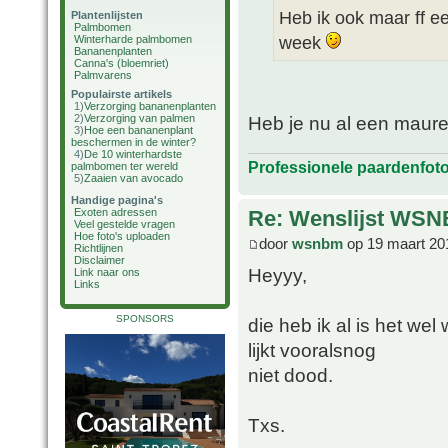
Heb ik ook maar ff e
Plantenlijsten
Palmbomen
week
Winterharde palmbomen
Bananenplanten
Canna's (bloemriet)
Palmvarens
Populairste artikels
1)
Verzorging bananenplanten
2)
Verzorging van palmen
Heb je nu al een maurel
3)
Hoe een bananenplant
beschermen in de winter?
4)
De 10 winterhardste
Professionele paardenfot
palmbomen ter wereld
5)
Zaaien van avocado
Handige pagina's
Re: Wenslijst WSN
Exoten adressen
Veel gestelde vragen
Hoe foto's uploaden
door
wsnbm
op 19 maart 20
Richtlijnen
Disclaimer
Heyyy,
Link naar ons
Links
SPONSORS
die heb ik al is het wel
lijkt vooralsnog
niet dood.
Txs.