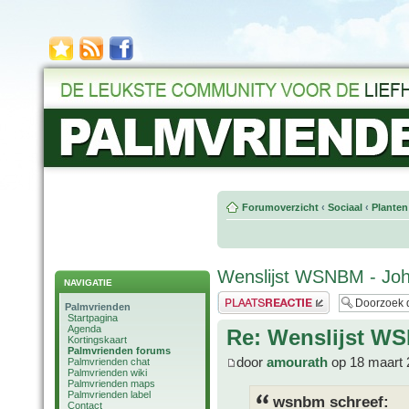
Forumoverzicht
‹
Sociaal
‹
Planten
Wenslijst WSNBM - Jo
NAVIGATIE
Plaats een reactie
Palmvrienden
Startpagina
Agenda
Re: Wenslijst W
Kortingskaart
Palmvrienden forums
door
amourath
op 18 maart 
Palmvrienden chat
Palmvrienden wiki
Palmvrienden maps
Palmvrienden label
wsnbm schreef:
Contact