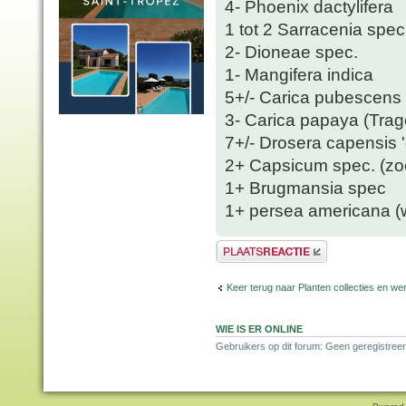
4- Phoenix dactylifera
1 tot 2 Sarracenia spec
2- Dioneae spec.
1- Mangifera indica
5+/- Carica pubescens
3- Carica papaya (Trag
7+/- Drosera capensis '
2+ Capsicum spec. (zo
1+ Brugmansia spec
1+ persea americana (wa
Plaats een reactie
Keer terug naar Planten collecties en wen
WIE IS ER ONLINE
Gebruikers op dit forum: Geen geregistreer