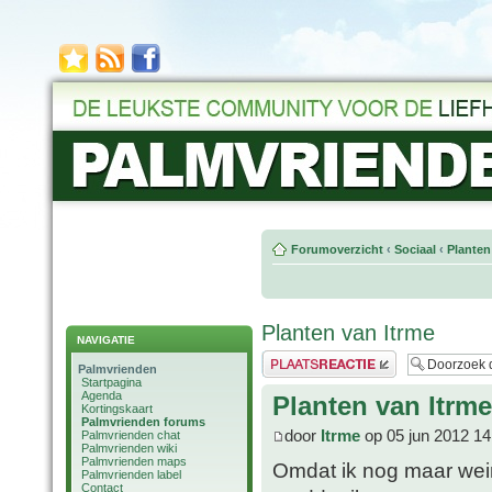
Forumoverzicht
‹
Sociaal
‹
Planten
Planten van Itrme
NAVIGATIE
Plaats een reactie
Palmvrienden
Startpagina
Agenda
Planten van Itrme
Kortingskaart
Palmvrienden forums
door
Itrme
op 05 jun 2012 14
Palmvrienden chat
Palmvrienden wiki
Palmvrienden maps
Omdat ik nog maar weinig
Palmvrienden label
Contact