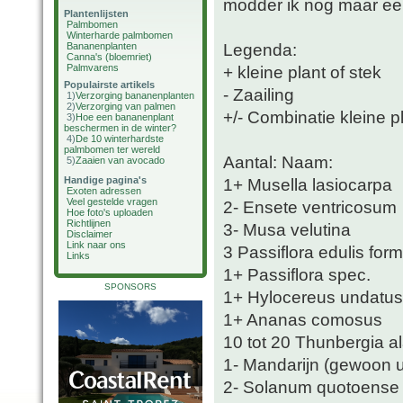
modder ik nog maar ee
Plantenlijsten
Palmbomen
Winterharde palmbomen
Legenda:
Bananenplanten
Canna's (bloemriet)
Palmvarens
+ kleine plant of stek
Populairste artikels
- Zaailing
1)
Verzorging bananenplanten
2)
Verzorging van palmen
+/- Combinatie kleine pl
3)
Hoe een bananenplant
beschermen in de winter?
4)
De 10 winterhardste
palmbomen ter wereld
Aantal: Naam:
5)
Zaaien van avocado
Handige pagina's
1+ Musella lasiocarpa
Exoten adressen
Veel gestelde vragen
2- Ensete ventricosum
Hoe foto's uploaden
Richtlijnen
3- Musa velutina
Disclaimer
Link naar ons
3 Passiflora edulis for
Links
1+ Passiflora spec.
SPONSORS
1+ Hylocereus undatus 
1+ Ananas comosus
10 tot 20 Thunbergia al
1- Mandarijn (gewoon u
2- Solanum quotoense