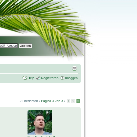
Help
Registreren
Inloggen
22 berichten •
Pagina
3
van
3
•
1
2
3