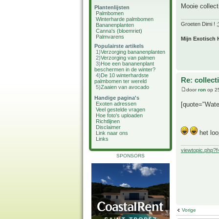
Mooie collec
Plantenlijsten
Palmbomen
Winterharde palmbomen
Groeten Dimi ! ;
Bananenplanten
Canna's (bloemriet)
Palmvarens
Mijn Exotisch 
Populairste artikels
1)
Verzorging bananenplanten
2)
Verzorging van palmen
3)
Hoe een bananenplant
beschermen in de winter?
4)
De 10 winterhardste
Re: collect
palmbomen ter wereld
5)
Zaaien van avocado
door
ron
op 25
Handige pagina's
[quote="Wate
Exoten adressen
Veel gestelde vragen
Hoe foto's uploaden
Richtlijnen
Disclaimer
het loo
Link naar ons
Links
viewtopic.php?
SPONSORS
Vorige