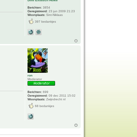
Dimi Exotisch Hofke
Berichten:
3854
Geregistreerd:
23 jun 2009 21:23
Woonplaats:
Sint-Niklaas
397 bedankjes
ron
Moderator
Berichten:
699
Geregistreerd:
09 dec 2011 15:02
Woonplaats:
Zwijndrecht nl
68 bedankjes