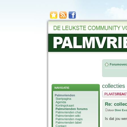
Forumoverz
collecties
NAVIGATIE
Plaats een reactie
Palmvrienden
Startpagina
Agenda
Re: collec
Kortingskaart
Palmvrienden forums
door
Dimi Exo
Palmvrienden chat
Palmvrienden wiki
Is dat jou we
Palmvrienden maps
Palmvrienden label
Contact