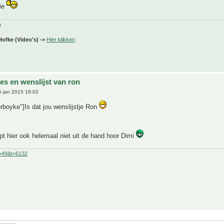
tie
)
Hofke (Video's) ->
Hier klikken
ies en wenslijst van ron
 jan 2015 18:02
rboyke"]Is dat jou wenslijstje Ron
pt hier ook helemaal niet uit de hand hoor Dimi
f=49&t=6132