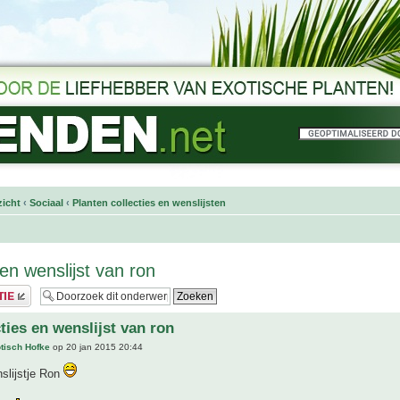
icht
‹
Sociaal
‹
Planten collecties en wenslijsten
 en wenslijst van ron
ties en wenslijst van ron
tisch Hofke
op 20 jan 2015 20:44
nslijstje Ron