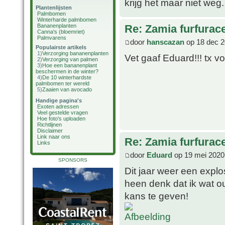
krijg het maar niet weg
Plantenlijsten
Palmbomen
Winterharde palmbomen
Bananenplanten
Re: Zamia furfurac
Canna's (bloemriet)
Palmvarens
door
hanscazan
op 18 dec 2
Populairste artikels
1)
Verzorging bananenplanten
Vet gaaf Eduard!!! tx vo
2)
Verzorging van palmen
3)
Hoe een bananenplant
beschermen in de winter?
4)
De 10 winterhardste
palmbomen ter wereld
5)
Zaaien van avocado
Handige pagina's
Exoten adressen
Veel gestelde vragen
Hoe foto's uploaden
Richtlijnen
Disclaimer
Link naar ons
Re: Zamia furfurac
Links
door
Eduard
op 19 mei 2020
SPONSORS
Dit jaar weer een expl
heen denk dat ik wat 
kans te geven!