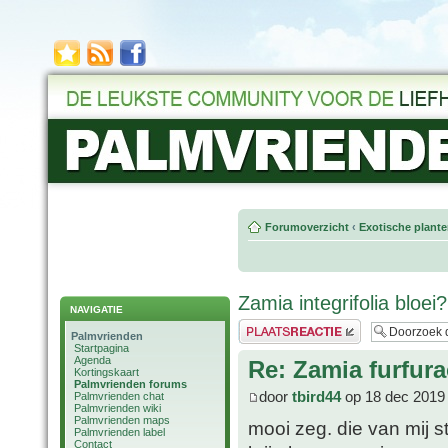
Forumoverzicht
‹
Exotische plant
Zamia integrifolia bloei?
NAVIGATIE
Plaats een reactie
Palmvrienden
Startpagina
Agenda
Re: Zamia furfura
Kortingskaart
Palmvrienden forums
door
tbird44
op 18 dec 2019
Palmvrienden chat
Palmvrienden wiki
Palmvrienden maps
mooi zeg. die van mij s
Palmvrienden label
Contact