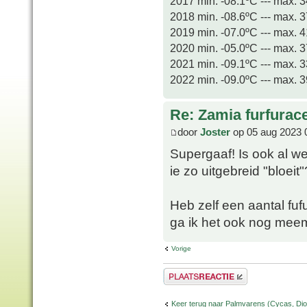
2017 min. -08.1ºC --- max. 
2018 min. -08.6ºC --- max. 
2019 min. -07.0ºC --- max. 
2020 min. -05.0ºC --- max. 
2021 min. -09.1ºC --- max. 
2022 min. -09.0ºC --- max. 
Re: Zamia furfurac
door
Joster
op 05 aug 2023 
Supergaaf! Is ook al w
ie zo uitgebreid "bloeit"
Heb zelf een aantal fuf
ga ik het ook nog me
Vorige
Plaats een reactie
Keer terug naar Palmvarens (Cycas, Dioo