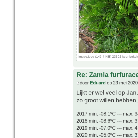
image.jpeg (146.4 KiB) 23392 keer beke
Re: Zamia furfurac
door
Eduard
op 23 mei 2020
Lijkt er wel veel op Jan
zo groot willen hebben,
2017 min. -08.1ºC --- max. 
2018 min. -08.6ºC --- max. 
2019 min. -07.0ºC --- max. 
2020 min. -05.0ºC --- max. 