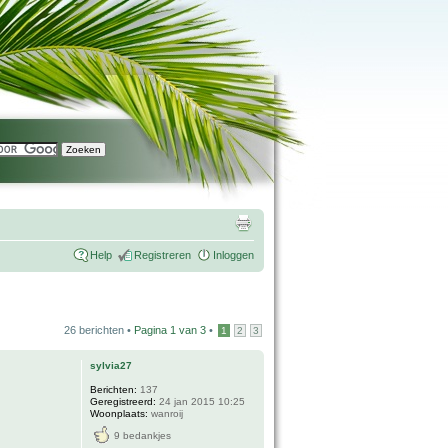
Help
Registreren
Inloggen
26 berichten •
Pagina
1
van
3
•
1
2
3
sylvia27
Berichten:
137
Geregistreerd:
24 jan 2015 10:25
Woonplaats:
wanroij
9 bedankjes