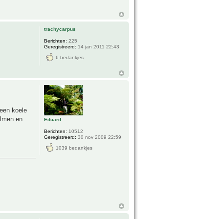
trachycarpus
Berichten:
225
Geregistreerd:
14 jan 2011 22:43
6 bedankjes
 een koele
almen en
Eduard
Berichten:
10512
Geregistreerd:
30 nov 2009 22:59
1039 bedankjes