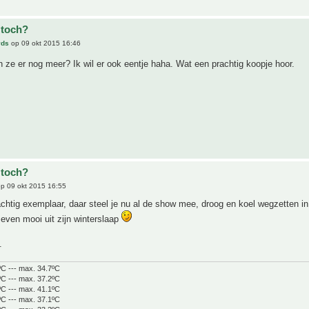
 toch?
vds
op 09 okt 2015 16:46
ze er nog meer? Ik wil er ook eentje haha. Wat een prachtig koopje hoor.
 toch?
p 09 okt 2015 16:55
chtig exemplaar, daar steel je nu al de show mee, droog en koel wegzetten in
even mooi uit zijn winterslaap
.
ºC --- max. 34.7ºC
ºC --- max. 37.2ºC
ºC --- max. 41.1ºC
ºC --- max. 37.1ºC