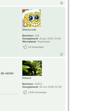
Sharon-vds
Berichten:
318
Geregistreerd:
16 jan 2015 15:48
Woonplaats:
Stavenisse
18 bedankjes
 de winter
Eduard
Berichten:
10512
Geregistreerd:
30 nov 2009 22:59
1039 bedankjes