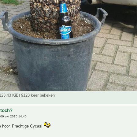
(123.43 KiB) 9123 keer bekeken
 toch?
09 okt 2015 14:40
e hoor. Prachtige Cycas!