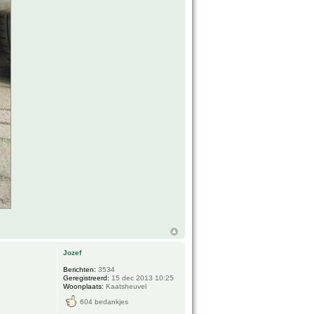
Jozef
Berichten:
3534
Geregistreerd:
15 dec 2013 10:25
Woonplaats:
Kaatsheuvel
604 bedankjes