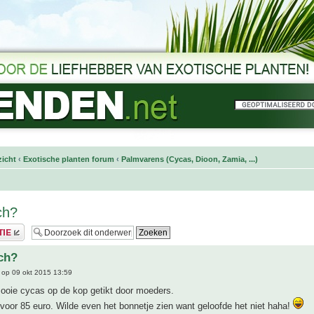
icht
‹
Exotische planten forum
‹
Palmvarens (Cycas, Dioon, Zamia, ...)
ch?
ch?
op 09 okt 2015 13:59
mooie cycas op de kop getikt door moeders.
 voor 85 euro. Wilde even het bonnetje zien want geloofde het niet haha!