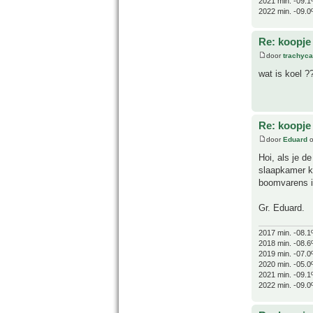
2021 min. -09.1
2022 min. -09.0
Re: koopje
door
trachyc
wat is koel ?
Re: koopje
door
Eduard
o
Hoi, als je d
slaapkamer k
boomvarens in
Gr. Eduard.
2017 min. -08.1
2018 min. -08.6
2019 min. -07.0
2020 min. -05.0
2021 min. -09.1
2022 min. -09.0