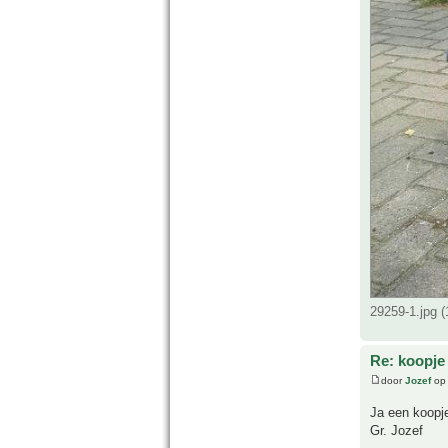
29259-1.jpg 
Re: koopje
door
Jozef
op 
Ja een koopj
Gr. Jozef