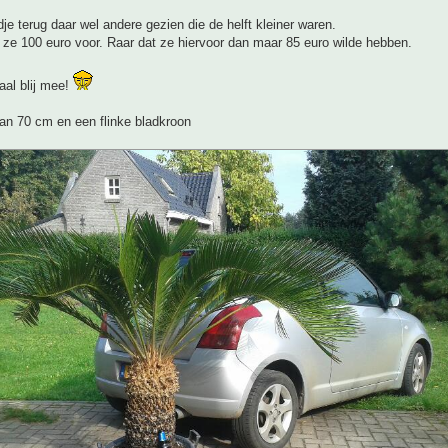
jdje terug daar wel andere gezien die de helft kleiner waren.
ze 100 euro voor. Raar dat ze hiervoor dan maar 85 euro wilde hebben.
aal blij mee!
an 70 cm en een flinke bladkroon