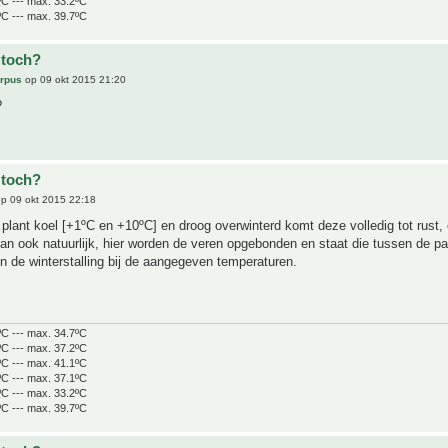
ºC --- max. 33.2ºC
ºC --- max. 39.7ºC
 toch?
arpus
op 09 okt 2015 21:20
?
 toch?
p 09 okt 2015 22:18
e plant koel [+1ºC en +10ºC] en droog overwinterd komt deze volledig tot rust,
an ook natuurlijk, hier worden de veren opgebonden en staat die tussen de p
 de winterstalling bij de aangegeven temperaturen.
ºC --- max. 34.7ºC
ºC --- max. 37.2ºC
ºC --- max. 41.1ºC
ºC --- max. 37.1ºC
ºC --- max. 33.2ºC
ºC --- max. 39.7ºC