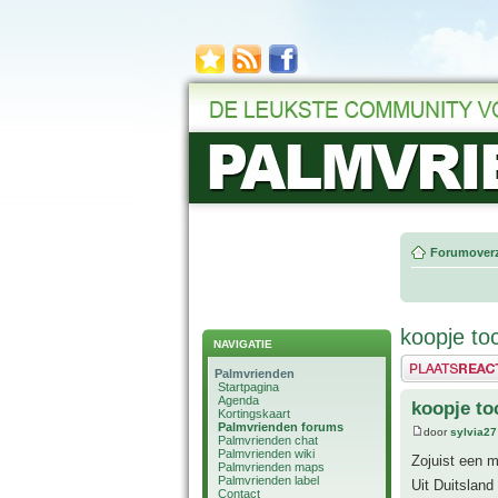
Forumoverz
koopje to
NAVIGATIE
Plaats een reactie
Palmvrienden
Startpagina
Agenda
koopje to
Kortingskaart
Palmvrienden forums
door
sylvia27
Palmvrienden chat
Palmvrienden wiki
Zojuist een 
Palmvrienden maps
Palmvrienden label
Uit Duitsland
Contact