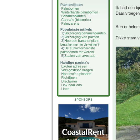
Plantenlijsten
Ik had een ti
Palmbomen
Winterharde palmbomen
Daar vroegen 
Bananenplanten
Canna's (bloemriet)
Palmvarens
Ben er helem
Populairste artikels
1)
Verzorging bananenplanten
2)
Verzorging van palmen
Dikke stam v
3)
Hoe een bananenplant
beschermen in de winter?
4)
De 10 winterhardste
palmbomen ter wereld
5)
Zaaien van avocado
Handige pagina's
Exoten adressen
Veel gestelde vragen
Hoe foto's uploaden
Richtlijnen
Disclaimer
Link naar ons
Links
SPONSORS